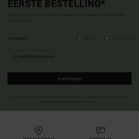
EERSTE BESTELLING*
Meld je aan om al het laatste nieuws en exclusieve aanbiedingen
te ontvangen.
Voorkeur
Men's
Women's
Inschrijven
(*) Aanbieding geldig online voor nieuwe leden - De gedetailleerde voorwaarden
zijn beschikbaar in de welkomst e-mail
Vind een winkel
Contact Us