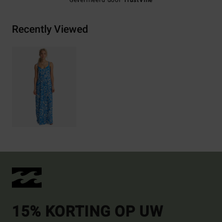
Geverifieerd door
TrustVille
Recently Viewed
15% KORTING OP UW