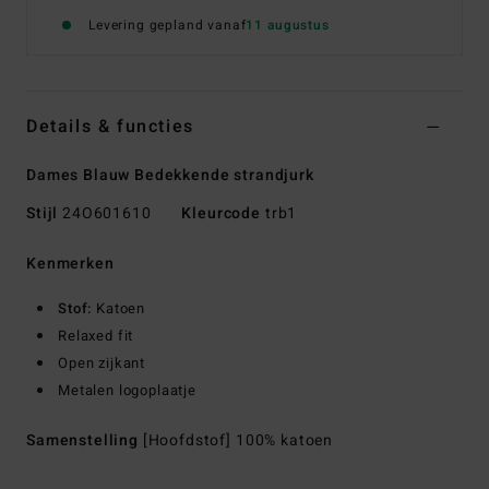
Levering gepland vanaf
11 augustus
Details & functies
Dames Blauw Bedekkende strandjurk
Stijl
24O601610
Kleurcode
trb1
Kenmerken
Stof:
Katoen
Relaxed fit
Open zijkant
Metalen logoplaatje
Samenstelling
[Hoofdstof] 100% katoen