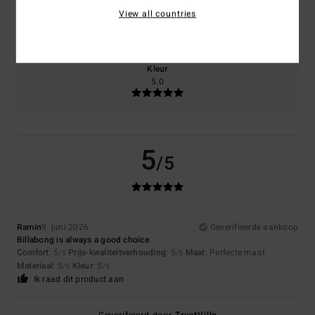
Maat
Materiaal
View all countries
5.0
Te klein
Te groot
Kleur
5.0
5
/5
Ramin
9. juni 2026
Geverifieerde aankoop
Billabong is always a good choice
Comfort
: 5
Prijs-kwaliteitverhouding
: 5
Maat
: Perfecte maat
/5
/5
Materiaal
: 5
Kleur
: 5
/5
/5
Ik raad dit product aan