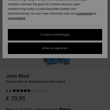
verzetten wanneer het gaat om cookies waarvoor geen
toestemming nodig is (zoals bepaalde cookies voor
publieksmeting). Ga voor meer informatie naar ons
cookiebeleid
en
privacybeleid
Cookie-instellingen
Alles accepteren
Juno Maxi
Dames Blauw Bedekkende strandjurk
5.0
(1 Reviews)
€ 79,95
Betaal 3 x € 26,65, zonder rente met