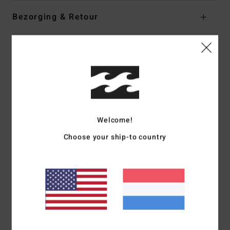
Bezorging & Retour
Reviews van klanten
Gemiddelde score
5.0
Welcome!
/5
Choose your ship-to country
gebaseerd op
1 geverifieerde beoordelingen
sinds juni 2026
100% van onze klanten bevelen dit product aan
Comfort
Prijs-kwaliteitverhouding
5.0
5.0