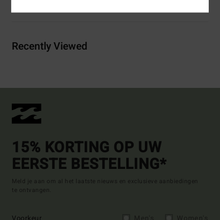
Bezorging & Retour
Recently Viewed
15% KORTING OP UW
EERSTE BESTELLING*
Meld je aan om al het laatste nieuws en exclusieve aanbiedingen
te ontvangen.
Voorkeur
Men's
Women's