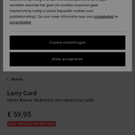
verzetten wanneer het gaat om cookies waarvoor geen
toestemming nodig is (zoals bepaalde cookies voor
publieksmeting). Ga voor meer informatie naar ons
cookiebeleid
en
privacybeleid
Cookie-instellingen
Alles accepteren
Shorts
Larry Cord
Heren Blauw Walkshort met elastische taille
€ 59,95
SALE ON SALE EXTRA 25%