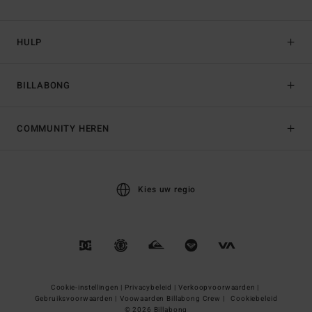
HULP
BILLABONG
COMMUNITY HEREN
Kies uw regio
Cookie-instellingen |
Privacybeleid |
Verkoopvoorwaarden |
Gebruiksvoorwaarden |
Voowaarden Billabong Crew |
Cookiebeleid
© 2026 Billabong