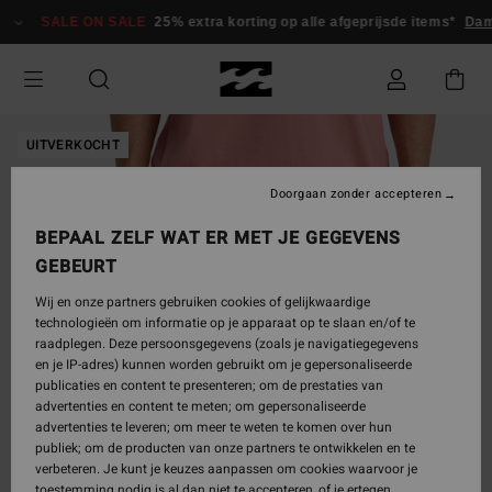
Ga
SALE ON SALE
25% extra korting op alle afgeprijsde items*
Dam
naar
Productinformatie
UITVERKOCHT
Doorgaan zonder accepteren
BEPAAL ZELF WAT ER MET JE GEGEVENS
GEBEURT
Wij en onze partners gebruiken cookies of gelijkwaardige
technologieën om informatie op je apparaat op te slaan en/of te
raadplegen. Deze persoonsgegevens (zoals je navigatiegegevens
en je IP-adres) kunnen worden gebruikt om je gepersonaliseerde
publicaties en content te presenteren; om de prestaties van
advertenties en content te meten; om gepersonaliseerde
advertenties te leveren; om meer te weten te komen over hun
publiek; om de producten van onze partners te ontwikkelen en te
verbeteren. Je kunt je keuzes aanpassen om cookies waarvoor je
toestemming nodig is al dan niet te accepteren, of je ertegen