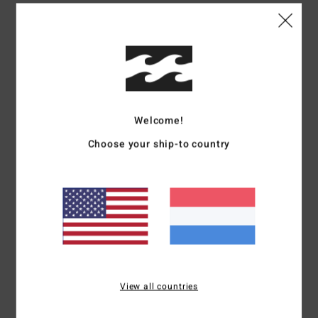
Details & functies
Heren Blauw Walkshort met elastische taille
Stijl
EBYWS00131
Kleurcode
sfm
Kenmerken
Welcome!
Type:
Corduroy walkshort met relaxed fit, elastische
Choose your ship-to country
tailleband, verstelbaar met trekkoord
Andere kenmerken: Steekzakken, Billabong
achterzakken, Billabong 'diamond'-patch op de linkerpijp,
Billabong all-over Wave Wash voor een unieke vintage look
en feel
Zijlengte:
50,8 cm
Samenstelling
[Hoofdstof] 100% katoen
View all countries