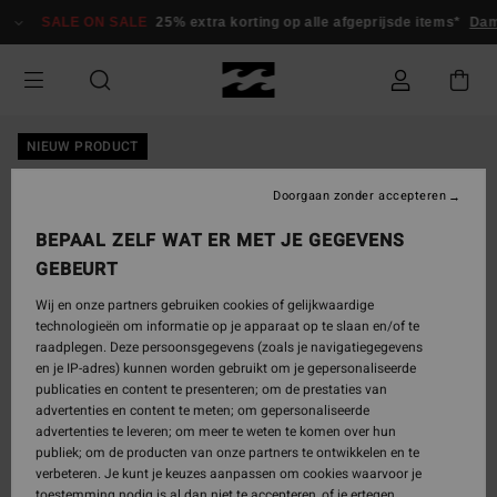
Ga
SALE ON SALE
25% extra korting op alle afgeprijsde items*
Da
naar
Productinformatie
NIEUW PRODUCT
Doorgaan zonder accepteren
BEPAAL ZELF WAT ER MET JE GEGEVENS
GEBEURT
Wij en onze partners gebruiken cookies of gelijkwaardige
technologieën om informatie op je apparaat op te slaan en/of te
raadplegen. Deze persoonsgegevens (zoals je navigatiegegevens
en je IP-adres) kunnen worden gebruikt om je gepersonaliseerde
publicaties en content te presenteren; om de prestaties van
advertenties en content te meten; om gepersonaliseerde
advertenties te leveren; om meer te weten te komen over hun
publiek; om de producten van onze partners te ontwikkelen en te
verbeteren. Je kunt je keuzes aanpassen om cookies waarvoor je
toestemming nodig is al dan niet te accepteren, of je ertegen