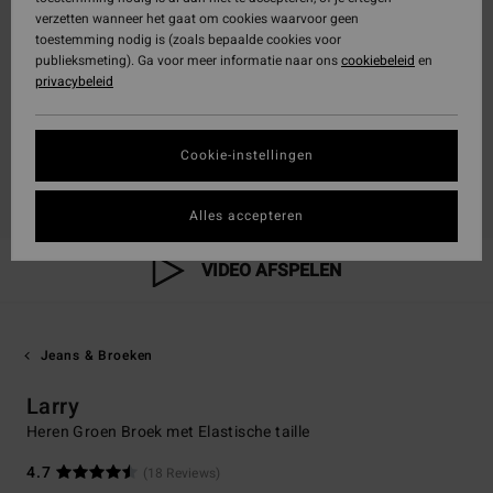
verzetten wanneer het gaat om cookies waarvoor geen
toestemming nodig is (zoals bepaalde cookies voor
publieksmeting). Ga voor meer informatie naar ons
cookiebeleid
en
privacybeleid
Cookie-instellingen
Alles accepteren
VIDEO AFSPELEN
Jeans & Broeken
Larry
Heren Groen Broek met Elastische taille
4.7
(18 Reviews)