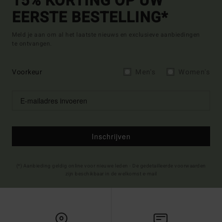
15% KORTING OP UW
EERSTE BESTELLING*
Meld je aan om al het laatste nieuws en exclusieve aanbiedingen
te ontvangen.
Voorkeur
Men's
Women's
Inschrijven
(*) Aanbieding geldig online voor nieuwe leden - De gedetailleerde voorwaarden
zijn beschikbaar in de welkomst e-mail