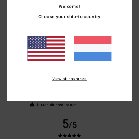
Welcome!
Choose your ship-to country
Catherine
17. mei 2026
Geverifieerde aankoop
My son is delighted
Comfort
: 5
Prijs-kwaliteitverhouding
: 5
Maat
: Perfecte maat
/5
/5
Materiaal
: 5
Kleur
: 5
/5
/5
Ik raad dit product aan
5
/5
View all countries
Laurence
3. mei 2026
Geverifieerde aankoop
Nice colour
Comfort
: 5
Maat
: Perfecte maat
/5
Ik raad dit product aan
5
/5