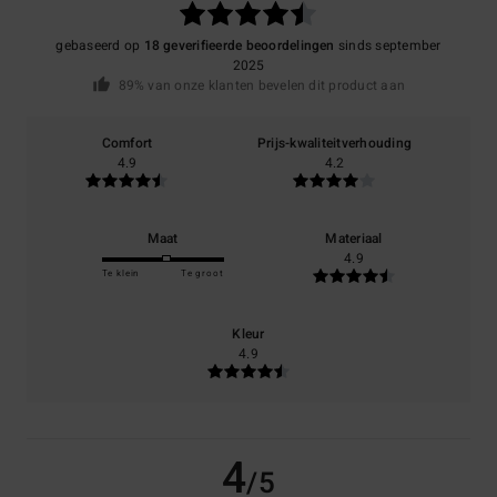
gebaseerd op
18 geverifieerde beoordelingen
sinds september
2025
89% van onze klanten bevelen dit product aan
Comfort
Prijs-kwaliteitverhouding
4.9
4.2
Maat
Materiaal
4.9
Te klein
Te groot
Kleur
4.9
4
/5