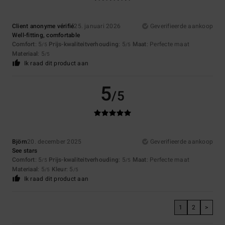
Client anonyme vérifié
25. januari 2026
Geverifieerde aankoop
Well-fitting, comfortable
Comfort
: 5
Prijs-kwaliteitverhouding
: 5
Maat
: Perfecte maat
/5
/5
Materiaal
: 5
/5
Ik raad dit product aan
5
/5
Björn
20. december 2025
Geverifieerde aankoop
See stars
Comfort
: 5
Prijs-kwaliteitverhouding
: 5
Maat
: Perfecte maat
/5
/5
Materiaal
: 5
Kleur
: 5
/5
/5
Ik raad dit product aan
1
2
>