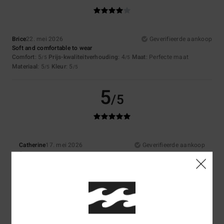
Brice
22. mei 2026
Geverifieerde aankoop
Soft and comfortable to wear
Comfort
: 5
Prijs-kwaliteitverhouding
: 4
Maat
: Perfecte maat
/5
/5
Materiaal
: 5
Kleur
: 5
/5
/5
5
/5
Catherine
17. mei 2026
Geverifieerde aankoop
Same
Comfort
: 5
Prijs-kwaliteitverhouding
: 5
Materiaal
: 5
Kleur
: 5
/5
/5
/5
/5
Ik raad dit product aan
5
/5