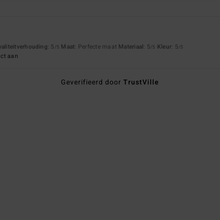
waliteitverhouding
: 5
Maat
: Perfecte maat
Materiaal
: 5
Kleur
: 5
/5
/5
/5
uct aan
Geverifieerd door
TrustVille