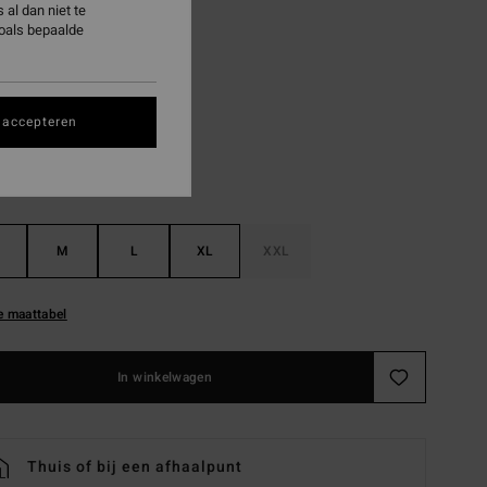
al dan niet te
ON SALE EXTRA 25%
zoals bepaalde
White
 accepteren
M
L
XL
XXL
e maattabel
In winkelwagen
Thuis of bij een afhaalpunt