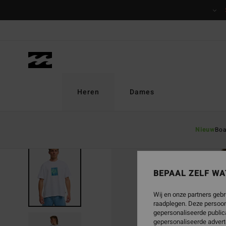
Ga
naar
Productinformatie
Heren
Dames
Nieuw
Boa
BEPAAL ZELF WA
Wij en onze partners gebr
raadplegen. Deze persoon
gepersonaliseerde publica
gepersonaliseerde advert