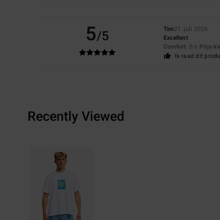
5
Tim
21. juli 2026
/5
Excellent
Comfort
: 5
Prijs-k
/5
Ik raad dit prod
Recently Viewed