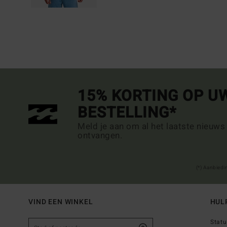
15% KORTING OP U
BESTELLING*
Meld je aan om al het laatste nieuws
ontvangen.
(*) Aanbiedi
VIND EEN WINKEL
HUL
Statu