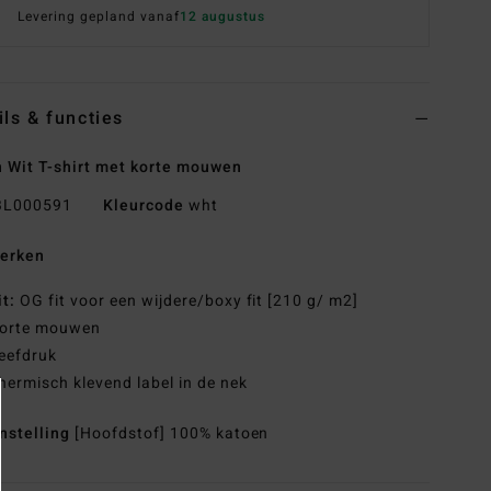
Levering gepland vanaf
12 augustus
ils & functies
 Wit T-shirt met korte mouwen
L000591
Kleurcode
wht
erken
it:
OG fit voor een wijdere/boxy fit [210 g/ m2]
orte mouwen
eefdruk
hermisch klevend label in de nek
nstelling
[Hoofdstof] 100% katoen