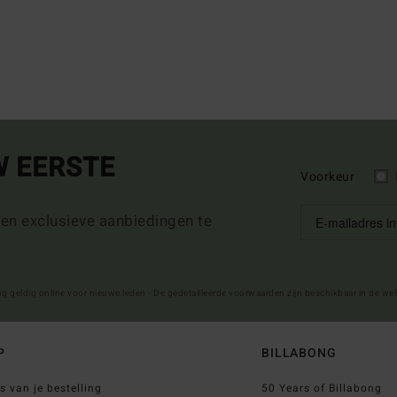
W EERSTE
Voorkeur
 en exclusieve aanbiedingen te
ng geldig online voor nieuwe leden - De gedetailleerde voorwaarden zijn beschikbaar in de we
P
BILLABONG
s van je bestelling
50 Years of Billabong