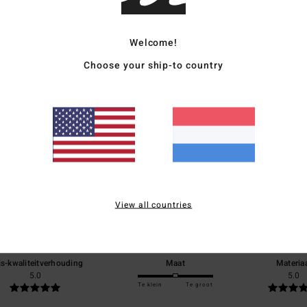
Bezo
Welcome!
Choose your ship-to country
Gemiddelde score
5.0
/5
View all countries
gebaseerd op
1 geverifieerde beoordelingen
sinds juli 2026
100% van onze klanten bevelen dit product aan
js-kwaliteitverhouding
Maat
Materia
5.0
5.0
Te klein
Te groot