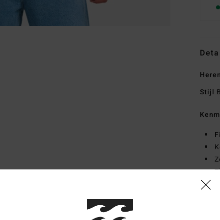
Deta
Heren
Stijl
B
Kenm
F
K
Z
T
Same