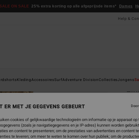
SALE ON SALE
25% extra korting op alle afgeprijsde items*
Dames
H
Help & Con
Startpa
rdshorts
Kleding
Accessoires
Surf
Adventure Division
Collecties
Jongens
Sa
Lin
Heren
T ER MET JE GEGEVENS GEBEURT
Door
5.0
€ 35,
uiken cookies of gelijkwaardige technologieën om informatie op je apparaat op t
€ 1
sgegevens (zoals je navigatiegegevens en je IP-adres) kunnen worden gebruikt
ties en content te presenteren; om de prestaties van advertenties en content t
SALE
enties te leveren; om meer te weten te komen over hun publiek; om de producten