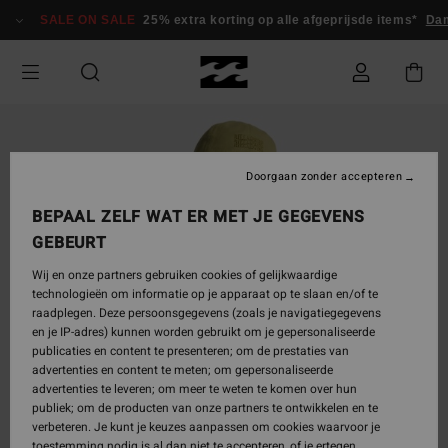
Ga
SALE ON SALE
25% extra korting op alle afgeprijsde items*
Dam
naar
Productinformatie
Doorgaan zonder accepteren
BEPAAL ZELF WAT ER MET JE GEGEVENS
GEBEURT
Wij en onze partners gebruiken cookies of gelijkwaardige
technologieën om informatie op je apparaat op te slaan en/of te
raadplegen. Deze persoonsgegevens (zoals je navigatiegegevens
en je IP-adres) kunnen worden gebruikt om je gepersonaliseerde
publicaties en content te presenteren; om de prestaties van
advertenties en content te meten; om gepersonaliseerde
advertenties te leveren; om meer te weten te komen over hun
publiek; om de producten van onze partners te ontwikkelen en te
verbeteren. Je kunt je keuzes aanpassen om cookies waarvoor je
toestemming nodig is al dan niet te accepteren, of je ertegen