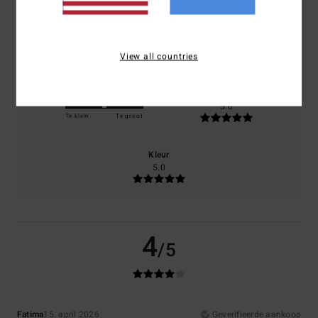
Comfort
Prijs-kwaliteitverhouding
5.0
4.0
View all countries
Maat
Materiaal
5.0
Te klein
Te groot
Kleur
5.0
4
/5
Fatima
15. april 2026
Geverifieerde aankoop