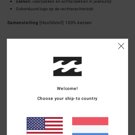
zakken:
voorzakken en achterzakken in jeansstijl
Geborduurd logo op de rechterachterzak
Samenstelling
[Hoofdstof] 100% katoen
Bezorging & Retour
Reviews van klanten
Welcome!
Gemiddelde score
4.0
Choose your ship-to country
/5
gebaseerd op
1 geverifieerde beoordelingen
sinds april 2026
100% van onze klanten bevelen dit product aan