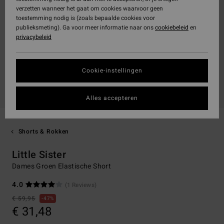
verzetten wanneer het gaat om cookies waarvoor geen
toestemming nodig is (zoals bepaalde cookies voor
publieksmeting). Ga voor meer informatie naar ons
cookiebeleid
en
privacybeleid
Cookie-instellingen
Alles accepteren
Shorts & Rokken
Little Sister
Dames Groen Elastische Short
4.0
(1 Reviews)
€ 59,95
47%
€ 31,48