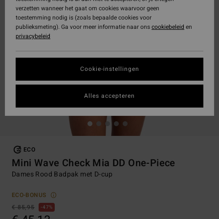
verzetten wanneer het gaat om cookies waarvoor geen
toestemming nodig is (zoals bepaalde cookies voor
publieksmeting). Ga voor meer informatie naar ons
cookiebeleid
en
privacybeleid
Cookie-instellingen
Alles accepteren
ECO
Mini Wave Check Mia DD One-Piece
Dames Rood Badpak met D-cup
ECO-BONUS
€ 85,95
47%