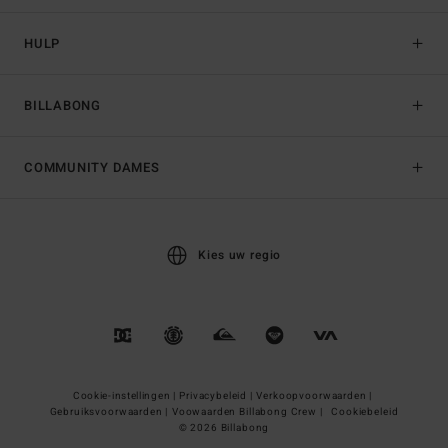
HULP
BILLABONG
COMMUNITY DAMES
Kies uw regio
Cookie-instellingen |
Privacybeleid |
Verkoopvoorwaarden |
Gebruiksvoorwaarden |
Voowaarden Billabong Crew |
Cookiebeleid
© 2026 Billabong