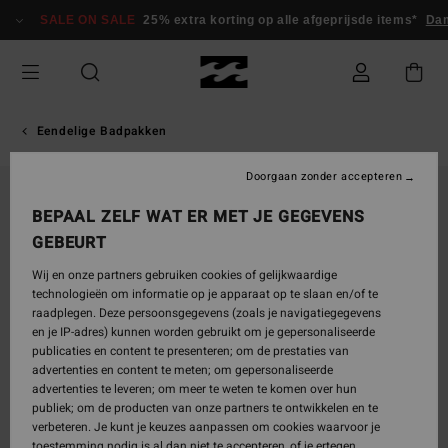
Ga
SALE ON SALE
25% extra korting op alle afgeprijsde items*
Dam
naar
Productinformatie
Eendelige Badpakken
Doorgaan zonder accepteren
BEPAAL ZELF WAT ER MET JE GEGEVENS
GEBEURT
Wij en onze partners gebruiken cookies of gelijkwaardige
technologieën om informatie op je apparaat op te slaan en/of te
raadplegen. Deze persoonsgegevens (zoals je navigatiegegevens
en je IP-adres) kunnen worden gebruikt om je gepersonaliseerde
publicaties en content te presenteren; om de prestaties van
advertenties en content te meten; om gepersonaliseerde
advertenties te leveren; om meer te weten te komen over hun
publiek; om de producten van onze partners te ontwikkelen en te
verbeteren. Je kunt je keuzes aanpassen om cookies waarvoor je
toestemming nodig is al dan niet te accepteren, of je ertegen