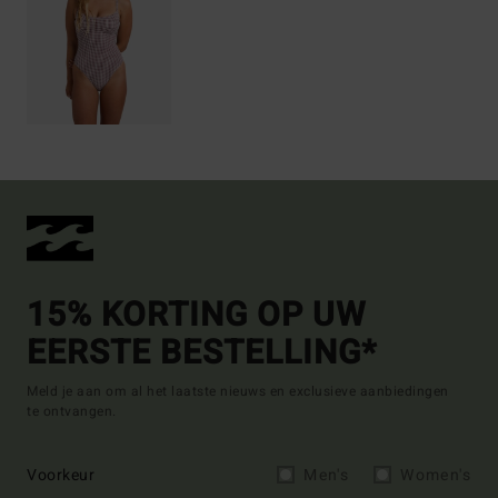
15% KORTING OP UW
EERSTE BESTELLING*
Meld je aan om al het laatste nieuws en exclusieve aanbiedingen
te ontvangen.
Voorkeur
Men's
Women's