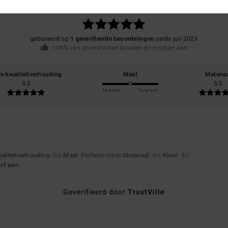
5.0
/5
gebaseerd op
1 geverifieerde beoordelingen
sinds juli 2026
100% van onze klanten bevelen dit product aan
js-kwaliteitverhouding
Maat
Materia
5.0
5.0
Te klein
Te groot
waliteitverhouding
: 5
Maat
: Perfecte maat
Materiaal
: 5
Kleur
: 5
/5
/5
/5
uct aan
Geverifieerd door
TrustVille