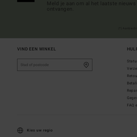
Meld je aan om al het laatste nieuws
ontvangen.
(*) Aanbiedi
VIND EEN WINKEL
HUL
Statu
Verz
Reto
Betal
Repar
Gege
FAQ 
Kies uw regio