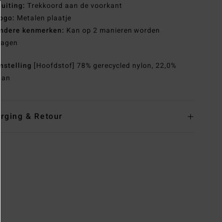
luiting:
Trekkoord aan de voorkant
ogo:
Metalen plaatje
ndere kenmerken:
Kan op 2 manieren worden
ragen
nstelling
[Hoofdstof] 78% gerecycled nylon, 22,0%
aan
rging & Retour