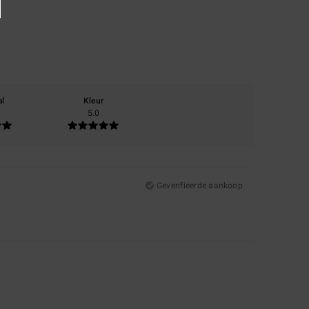
al
Kleur
5.0
Geverifieerde aankoop