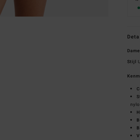
Deta
Dames
Stijl
U
Kenm
C
S
nylo
H
B
B
V