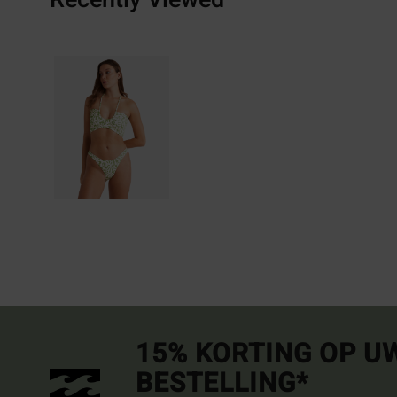
15% KORTING OP U
BESTELLING*