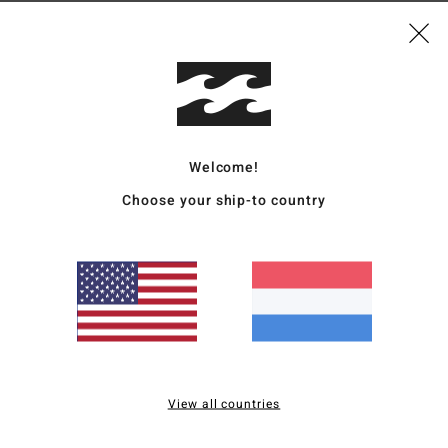
S
L
A
ged
Same
elast
Welcome!
Choose your ship-to country
Bezo
Gemiddelde score
View all countries