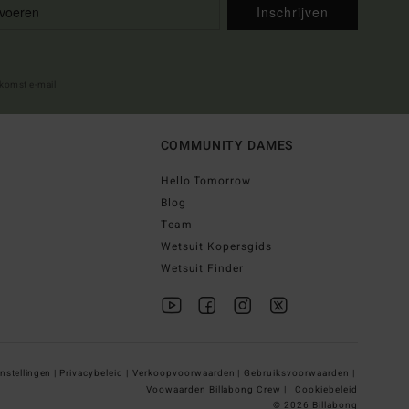
Inschrijven
lkomst e-mail
COMMUNITY DAMES
Hello Tomorrow
Blog
Team
Wetsuit Kopersgids
Wetsuit Finder
nstellingen |
Privacybeleid |
Verkoopvoorwaarden |
Gebruiksvoorwaarden |
Voowaarden Billabong Crew |
Cookiebeleid
© 2026 Billabong