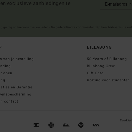
 en exclusieve aanbiedingen te
ng geldig online voor nieuwe leden - De gedetailleerde voorwaarden zijn beschikbaar in de we
P
BILLABONG
s van je bestelling
50 Years of Billabong
ending
Billabong Crew
ur doen
Gift Card
ing
Korting voor studenten
aties en Garantie
vensbescherming
en contact
Cookie-i