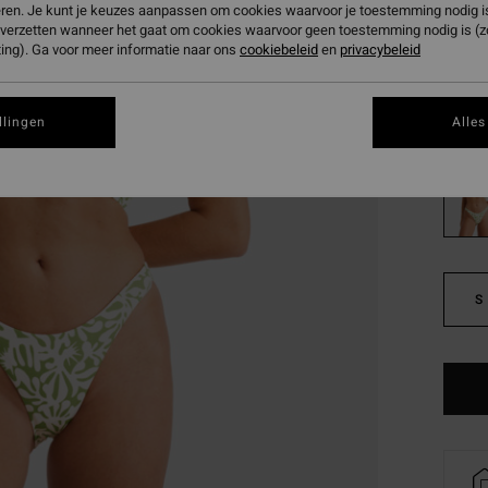
€ 1
eren. Je kunt je keuzes aanpassen om cookies waarvoor je toestemming nodig is 
n verzetten wanneer het gaat om cookies waarvoor geen toestemming nodig is (
SALE
ing). Ga voor meer informatie naar ons
cookiebeleid
en
privacybeleid
SALE 
Kleur
llingen
Alles
S