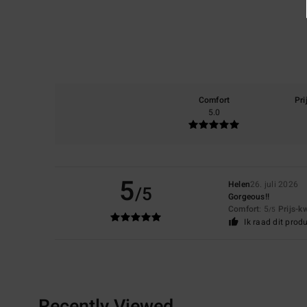
Comfort
Pri
5.0
5
Helen
26. juli 2026
/5
Gorgeous!!
Comfort
: 5
Prijs-k
/5
Ik raad dit prod
Recently Viewed