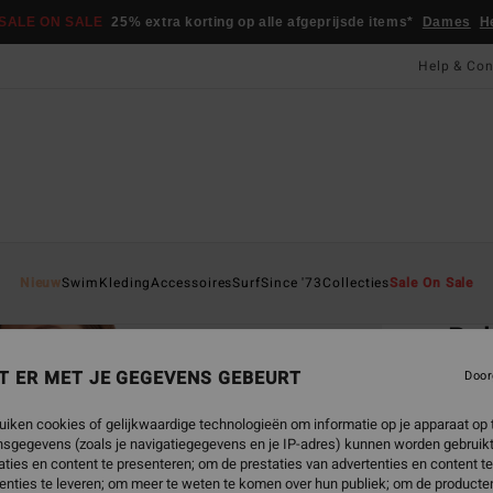
SALE ON SALE
25% extra korting op alle afgeprijsde items*
Dames
H
Help & Con
Startpa
Nieuw
Swim
Kleding
Accessoires
Surf
Since '73
Collecties
Sale On Sale
EC
Pa
Dames
T ER MET JE GEGEVENS GEBEURT
Door
5.0
uiken cookies of gelijkwaardige technologieën om informatie op je apparaat op t
ECO-B
sgegevens (zoals je navigatiegegevens en je IP-adres) kunnen worden gebruikt
ties en content te presenteren; om de prestaties van advertenties en content t
€ 49,
enties te leveren; om meer te weten te komen over hun publiek; om de producten