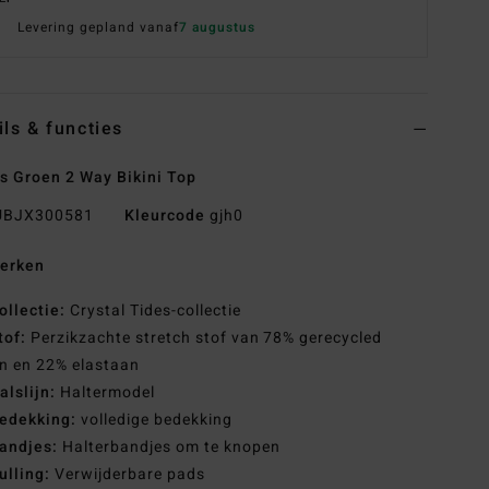
Levering gepland vanaf
7 augustus
ils & functies
 Groen 2 Way Bikini Top
BJX300581
Kleurcode
gjh0
erken
ollectie:
Crystal Tides-collectie
tof:
Perzikzachte stretch stof van 78% gerecycled
n en 22% elastaan
alslijn:
Haltermodel
edekking:
volledige bedekking
andjes:
Halterbandjes om te knopen
ulling:
Verwijderbare pads