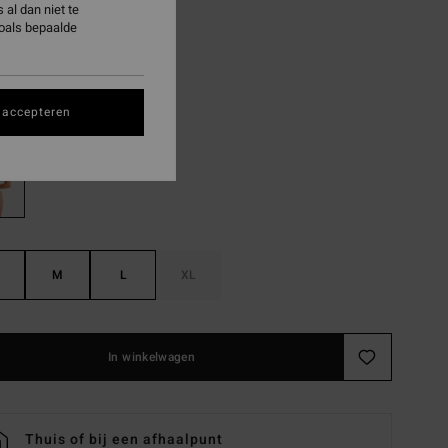
8,73
al dan niet te
zoals bepaalde
ON SALE EXTRA 25%
Celery
 accepteren
M
L
XL
In winkelwagen
Thuis of bij een afhaalpunt