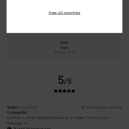
View all countries
Maat
Materiaal
5.0
Te klein
Te groot
Kleur
NaN
5
/5
Sarah
22. mei 2026
Geverifieerde aankoop
It's beautiful!
Comfort
: 5
Prijs-kwaliteitverhouding
: 5
Maat
: Perfecte maat
/5
/5
Materiaal
: 5
/5
Ik raad dit product aan