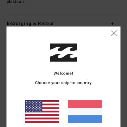
elastaan
Bezorging & Retour
Reviews van klanten
Gemiddelde score
5.0
Welcome!
/5
Choose your ship-to country
gebaseerd op
1 geverifieerde beoordelingen
sinds mei 2026
100% van onze klanten bevelen dit product aan
Comfort
Prijs-kwaliteitverhouding
5.0
5.0