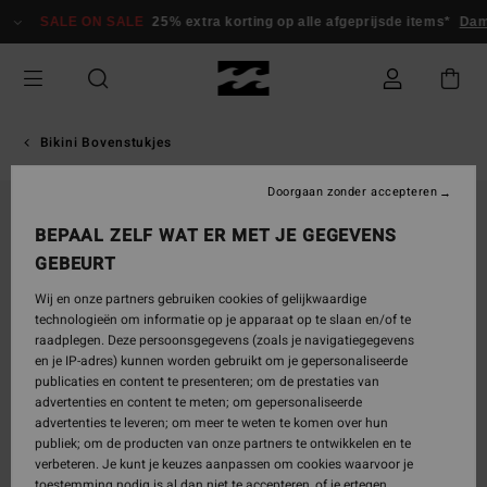
Ga
SALE ON SALE
25% extra korting op alle afgeprijsde items*
Dame
naar
Productinformatie
Bikini Bovenstukjes
Doorgaan zonder accepteren
BEPAAL ZELF WAT ER MET JE GEGEVENS
GEBEURT
Wij en onze partners gebruiken cookies of gelijkwaardige
technologieën om informatie op je apparaat op te slaan en/of te
raadplegen. Deze persoonsgegevens (zoals je navigatiegegevens
en je IP-adres) kunnen worden gebruikt om je gepersonaliseerde
publicaties en content te presenteren; om de prestaties van
advertenties en content te meten; om gepersonaliseerde
advertenties te leveren; om meer te weten te komen over hun
publiek; om de producten van onze partners te ontwikkelen en te
verbeteren. Je kunt je keuzes aanpassen om cookies waarvoor je
toestemming nodig is al dan niet te accepteren, of je ertegen