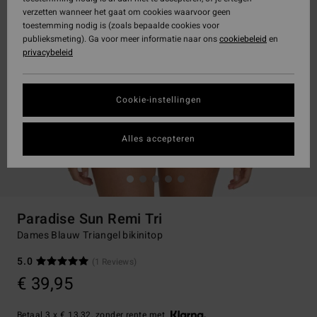
verzetten wanneer het gaat om cookies waarvoor geen
toestemming nodig is (zoals bepaalde cookies voor
publieksmeting). Ga voor meer informatie naar ons
cookiebeleid
en
privacybeleid
Cookie-instellingen
Alles accepteren
Paradise Sun Remi Tri
Dames Blauw Triangel bikinitop
5.0
(1 Reviews)
€ 39,95
Betaal 3 x € 13,32, zonder rente met