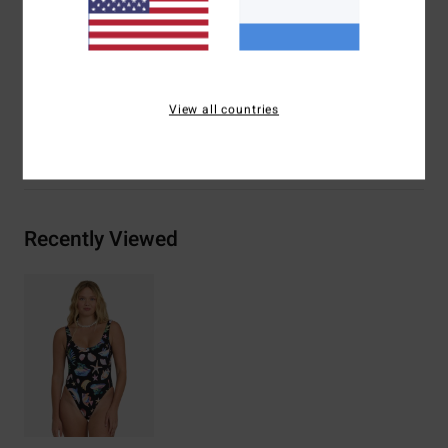
Metalen logoplaatje
Samenstelling
[Hoofdstof] 78% gerecycled nylon, 22%
elastaan
View all countries
Bezorging & Retour
Recently Viewed