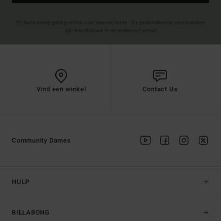
(*) Aanbieding geldig online voor nieuwe leden - De gedetailleerde voorwaarden
zijn beschikbaar in de welkomst e-mail
Vind een winkel
Contact Us
Community Dames
HULP
BILLABONG