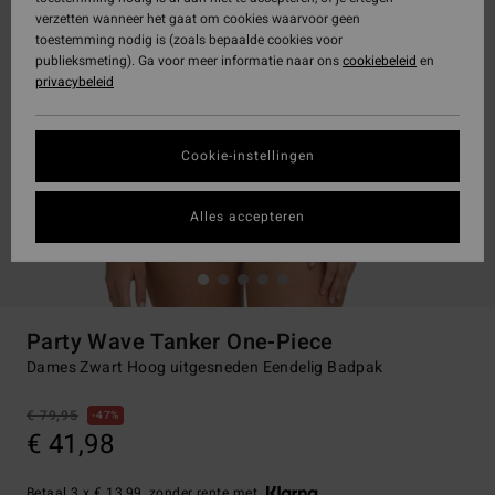
verzetten wanneer het gaat om cookies waarvoor geen
toestemming nodig is (zoals bepaalde cookies voor
publieksmeting). Ga voor meer informatie naar ons
cookiebeleid
en
privacybeleid
Cookie-instellingen
Alles accepteren
Party Wave Tanker One-Piece
Dames Zwart Hoog uitgesneden Eendelig Badpak
€ 79,95
47%
€ 41,98
Betaal 3 x € 13,99, zonder rente met