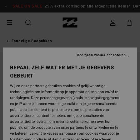
Ga
SALE ON SALE
25% extra korting op alle afgeprijsde items*
Dam
naar
Productinformatie
Eendelige Badpakken
Doorgaan zonder accepteren
BEPAAL ZELF WAT ER MET JE GEGEVENS
GEBEURT
Wij en onze partners gebruiken cookies of gelijkwaardige
technologieën om informatie op je apparaat op te slaan en/of te
raadplegen. Deze persoonsgegevens (zoals je navigatiegegevens
en je IP-adres) kunnen worden gebruikt om je gepersonaliseerde
publicaties en content te presenteren; om de prestaties van
advertenties en content te meten; om gepersonaliseerde
advertenties te leveren; om meer te weten te komen over hun
publiek; om de producten van onze partners te ontwikkelen en te
verbeteren. Je kunt je keuzes aanpassen om cookies waarvoor je
toestemming nodig is al dan niet te accepteren, of je ertegen