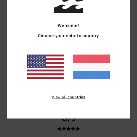
gebaseerd op
3 geverifieerde beoordelingen
sinds juni 2026
67% van onze klanten bevelen dit product aan
Comfort
Prijs-kwaliteitverhouding
Welcome!
5.0
5.0
Choose your ship-to country
Maat
Materiaal
5.0
Te klein
Te groot
Kleur
5.0
View all countries
5
/5