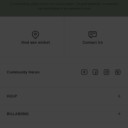
(*) Aanbieding geldig online voor nieuwe leden - De gedetailleerde voorwaarden
zijn beschikbaar in de welkomst e-mail
Vind een winkel
Contact Us
Community Heren
HULP
BILLABONG