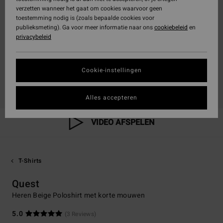
verzetten wanneer het gaat om cookies waarvoor geen
toestemming nodig is (zoals bepaalde cookies voor
publieksmeting). Ga voor meer informatie naar ons
cookiebeleid
en
privacybeleid
Cookie-instellingen
Alles accepteren
VIDEO AFSPELEN
T-Shirts
Quest
Heren Beige Poloshirt met korte mouwen
5.0
(3 Reviews)