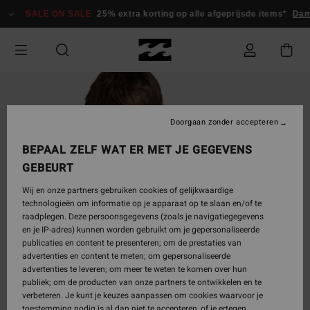
Ga
SALE ON SALE
25% extra korting op alle afgeprijsde items*
Dame
naar
Productinformatie
Doorgaan zonder accepteren
BEPAAL ZELF WAT ER MET JE GEGEVENS
GEBEURT
Wij en onze partners gebruiken cookies of gelijkwaardige
technologieën om informatie op je apparaat op te slaan en/of te
raadplegen. Deze persoonsgegevens (zoals je navigatiegegevens
en je IP-adres) kunnen worden gebruikt om je gepersonaliseerde
publicaties en content te presenteren; om de prestaties van
advertenties en content te meten; om gepersonaliseerde
advertenties te leveren; om meer te weten te komen over hun
publiek; om de producten van onze partners te ontwikkelen en te
verbeteren. Je kunt je keuzes aanpassen om cookies waarvoor je
toestemming nodig is al dan niet te accepteren, of je ertegen