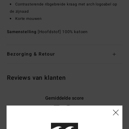
Contrasterende ribgebreide kraag met arch logoabel op
de zijnaad
Korte mouwen
Samenstelling
[Hoofdstof] 100% katoen
Bezorging & Retour
Reviews van klanten
Gemiddelde score
5.0
/5