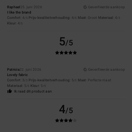
Raphael
25. juni 2026
Geverifieerde aankoop
I like the brand
Comfort
: 4
Prijs-kwaliteitverhouding
: 4
Maat
: Groot
Materiaal
: 4
/5
/5
/5
Kleur
: 4
/5
5
/5
Patricia
22. juni 2026
Geverifieerde aankoop
Lovely fabric
Comfort
: 5
Prijs-kwaliteitverhouding
: 5
Maat
: Perfecte maat
/5
/5
Materiaal
: 5
Kleur
: 5
/5
/5
Ik raad dit product aan
4
/5