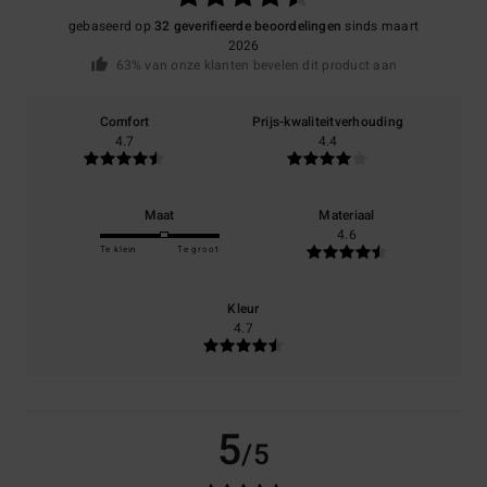
gebaseerd op
32 geverifieerde beoordelingen
sinds maart
2026
63% van onze klanten bevelen dit product aan
Comfort
Prijs-kwaliteitverhouding
4.7
4.4
Maat
Materiaal
4.6
Te klein
Te groot
Kleur
4.7
5
/5