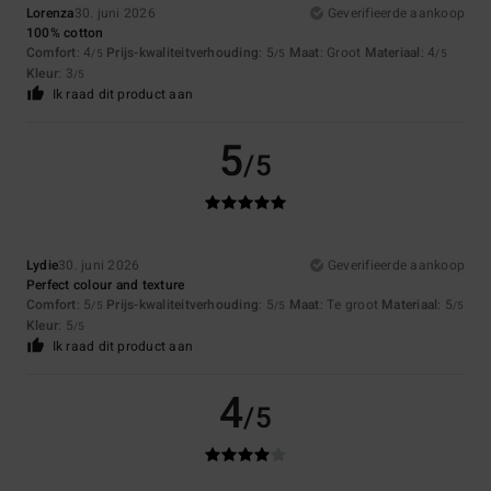
Lorenza
30. juni 2026
Geverifieerde aankoop
100% cotton
Comfort
: 4
Prijs-kwaliteitverhouding
: 5
Maat
: Groot
Materiaal
: 4
/5
/5
/5
Kleur
: 3
/5
Ik raad dit product aan
5
/5
Lydie
30. juni 2026
Geverifieerde aankoop
Perfect colour and texture
Comfort
: 5
Prijs-kwaliteitverhouding
: 5
Maat
: Te groot
Materiaal
: 5
/5
/5
/5
Kleur
: 5
/5
Ik raad dit product aan
4
/5