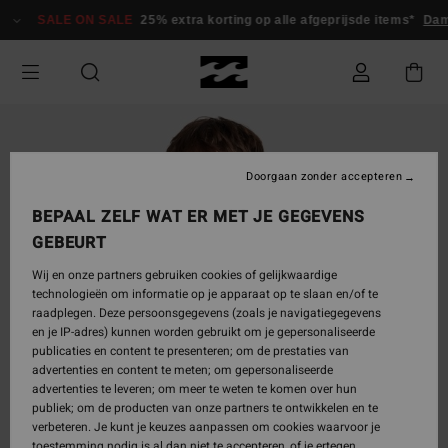
Ga
SALE ON SALE
25% extra korting op alle afgeprijsde items*
Da
naar
Productinformatie
Doorgaan zonder accepteren
BEPAAL ZELF WAT ER MET JE GEGEVENS
GEBEURT
Wij en onze partners gebruiken cookies of gelijkwaardige
technologieën om informatie op je apparaat op te slaan en/of te
raadplegen. Deze persoonsgegevens (zoals je navigatiegegevens
en je IP-adres) kunnen worden gebruikt om je gepersonaliseerde
publicaties en content te presenteren; om de prestaties van
advertenties en content te meten; om gepersonaliseerde
advertenties te leveren; om meer te weten te komen over hun
publiek; om de producten van onze partners te ontwikkelen en te
verbeteren. Je kunt je keuzes aanpassen om cookies waarvoor je
toestemming nodig is al dan niet te accepteren, of je ertegen