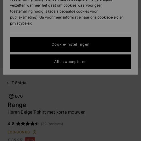
verzetten wanneer het gaat om cookies waarvoor geen
toestemming nodig is (zoals bepaalde cookies voor
publieksmeting). Ga voor meer informatie naar ons
cookiebeleid
en
privacybeleid
Cookie-instellingen
Alles accepteren
T-Shirts
ECO
Range
Heren Beige T-shirt met korte mouwen
4.8
(32 Reviews)
ECO-BONUS
€ 35,95
63%