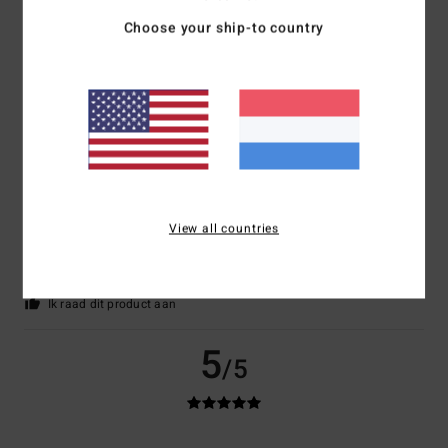
Choose your ship-to country
Matteo
7. juli 2026
Geverifieerde aankoop
Good cut
Maat
: Perfecte maat
Materiaal
: 4
Kleur
: 4
/5
/5
5
/5
View all countries
Paula
4. juli 2026
Geverifieerde aankoop
Great
Comfort
: 5
Prijs-kwaliteitverhouding
: 5
Maat
: Perfecte maat
/5
/5
Materiaal
: 5
Kleur
: 5
/5
/5
Ik raad dit product aan
5
/5