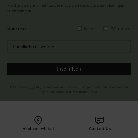
Meld je aan om al het laatste nieuws en exclusieve aanbiedingen
te ontvangen.
Voorkeur
Men's
Women's
Inschrijven
(*) Aanbieding geldig online voor nieuwe leden - De gedetailleerde voorwaarden
zijn beschikbaar in de welkomst e-mail
Vind een winkel
Contact Us