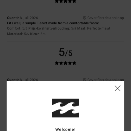
Quentin
8. juli 2026
Geverifieerde aankoop
Fits well, a simple T-shirt made from a comfortable fabric
Comfort
: 5
Prijs-kwaliteitverhouding
: 5
Maat
: Perfecte maat
/5
/5
Materiaal
: 5
Kleur
: 5
/5
/5
5
/5
Quentin
8. juli 2026
Geverifieerde aankoop
Lovely colour and a nice pattern
Comfort
: 5
Prijs-kwaliteitverhouding
: 5
Maat
: Perfecte maat
/5
/5
Materiaal
: 5
Kleur
: 5
/5
/5
5
/5
Welcome!