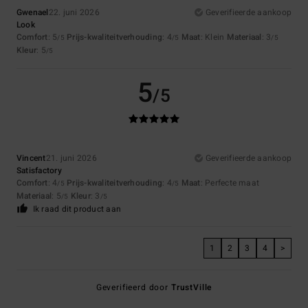
Gwenael
22. juni 2026
Geverifieerde aankoop
Look
Comfort
: 5
Prijs-kwaliteitverhouding
: 4
Maat
: Klein
Materiaal
: 3
/5
/5
/5
Kleur
: 5
/5
5
/5
Vincent
21. juni 2026
Geverifieerde aankoop
Satisfactory
Comfort
: 4
Prijs-kwaliteitverhouding
: 4
Maat
: Perfecte maat
/5
/5
Materiaal
: 5
Kleur
: 3
/5
/5
Ik raad dit product aan
1
2
3
4
>
Geverifieerd door
TrustVille