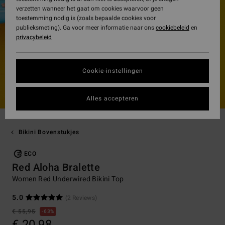
verzetten wanneer het gaat om cookies waarvoor geen
toestemming nodig is (zoals bepaalde cookies voor
publieksmeting). Ga voor meer informatie naar ons
cookiebeleid
en
privacybeleid
Cookie-instellingen
Alles accepteren
Bikini Bovenstukjes
ECO
Red Aloha Bralette
Women Red Underwired Bikini Top
5.0
(2 Reviews)
€ 55,95
63%
€ 20,98