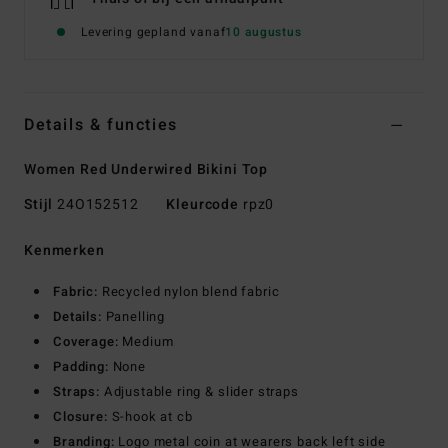
Levering gepland vanaf
10 augustus
Details & functies
Women Red Underwired Bikini Top
Stijl
24O152512
Kleurcode
rpz0
Kenmerken
Fabric:
Recycled nylon blend fabric
Details:
Panelling
Coverage:
Medium
Padding:
None
Straps:
Adjustable ring & slider straps
Closure:
S-hook at cb
Branding:
Logo metal coin at wearers back left side