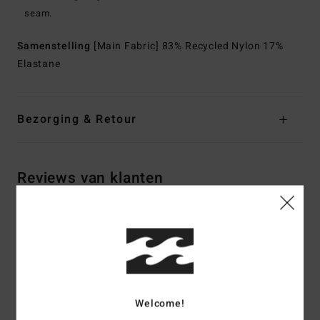
seam.
Samenstelling
[Main Fabric] 83% Recycled Nylon 17%
Elastane
Bezorging & Retour
Reviews van klanten
Gemiddelde score
5.0
/5
Welcome!
gebaseerd op
2 geverifieerde beoordelingen
sinds oktober