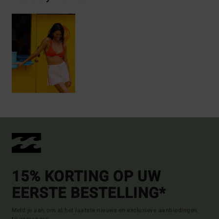
15% KORTING OP UW
EERSTE BESTELLING*
Meld je aan om al het laatste nieuws en exclusieve aanbiedingen