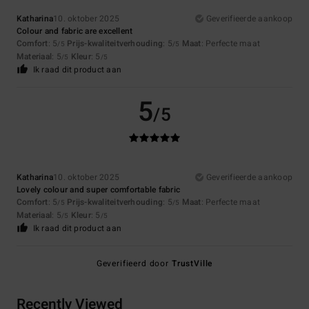
Katharina
10. oktober 2025
Geverifieerde aankoop
Colour and fabric are excellent
Comfort
: 5
Prijs-kwaliteitverhouding
: 5
Maat
: Perfecte maat
/5
/5
Materiaal
: 5
Kleur
: 5
/5
/5
Ik raad dit product aan
5
/5
Katharina
10. oktober 2025
Geverifieerde aankoop
Lovely colour and super comfortable fabric
Comfort
: 5
Prijs-kwaliteitverhouding
: 5
Maat
: Perfecte maat
/5
/5
Materiaal
: 5
Kleur
: 5
/5
/5
Ik raad dit product aan
Geverifieerd door
TrustVille
Recently Viewed