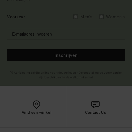
te ontvangen.
Voorkeur
Men's
Women's
Inschrijven
(*) Aanbieding geldig online voor nieuwe leden - De gedetailleerde voorwaarden
zijn beschikbaar in de welkomst e-mail
Vind een winkel
Contact Us