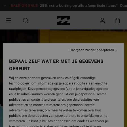
Ga
SALE ON SALE
25% extra korting op alle afgeprijsde items*
Dam
naar
Productinformatie
Doorgaan zonder accepteren
BEPAAL ZELF WAT ER MET JE GEGEVENS
GEBEURT
Wij en onze partners gebruiken cookies of gelijkwaardige
technologieën om informatie op je apparaat op te slaan en/of te
raadplegen. Deze persoonsgegevens (zoals je navigatiegegevens
en je IP-adres) kunnen worden gebruikt om je gepersonaliseerde
publicaties en content te presenteren; om de prestaties van
advertenties en content te meten; om gepersonaliseerde
advertenties te leveren; om meer te weten te komen over hun
publiek; om de producten van onze partners te ontwikkelen en te
verbeteren. Je kunt je keuzes aanpassen om cookies waarvoor je
toestemming nodig is al dan niet te accepteren, of je ertegen