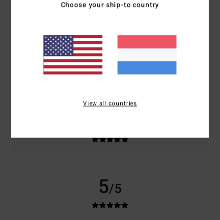
Choose your ship-to country
2025
100% van onze klanten bevelen dit product aan
Comfort
Prijs-kwaliteitverhouding
5.0
5.0
Maat
Materiaal
5.0
Te klein
Te groot
View all countries
Kleur
5.0
5
/5