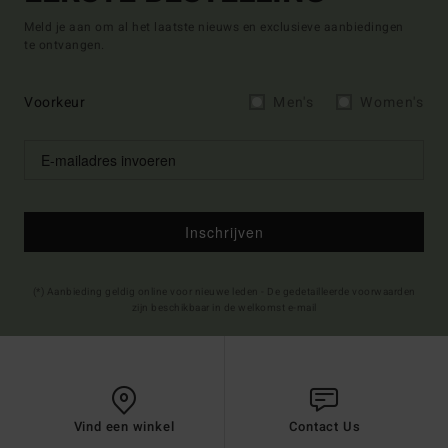
Meld je aan om al het laatste nieuws en exclusieve aanbiedingen
te ontvangen.
Voorkeur
Men's
Women's
Inschrijven
(*) Aanbieding geldig online voor nieuwe leden - De gedetailleerde voorwaarden
zijn beschikbaar in de welkomst e-mail
Vind een winkel
Contact Us