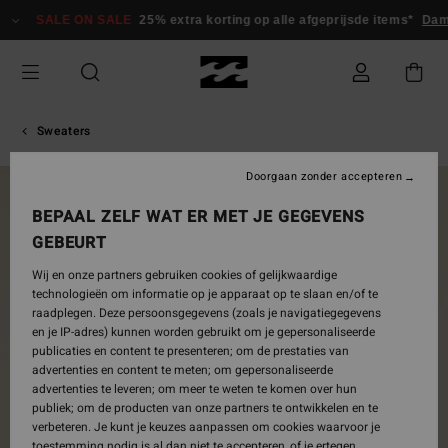
Ga
SALE ON SALE
25% extra korting op alle afgeprijsde items*
Da
naar
Productinformatie
Sweaters
Doorgaan zonder accepteren
BEPAAL ZELF WAT ER MET JE GEGEVENS
GEBEURT
Wij en onze partners gebruiken cookies of gelijkwaardige
technologieën om informatie op je apparaat op te slaan en/of te
raadplegen. Deze persoonsgegevens (zoals je navigatiegegevens
en je IP-adres) kunnen worden gebruikt om je gepersonaliseerde
publicaties en content te presenteren; om de prestaties van
advertenties en content te meten; om gepersonaliseerde
advertenties te leveren; om meer te weten te komen over hun
publiek; om de producten van onze partners te ontwikkelen en te
verbeteren. Je kunt je keuzes aanpassen om cookies waarvoor je
toestemming nodig is al dan niet te accepteren, of je ertegen