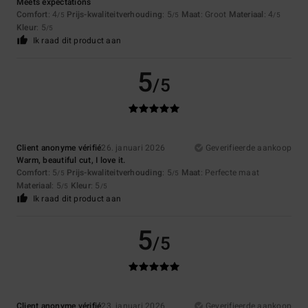
Meets expectations
Comfort
: 4
Prijs-kwaliteitverhouding
: 5
Maat
: Groot
Materiaal
: 4
/5
/5
/5
Kleur
: 5
/5
Ik raad dit product aan
5
/5
Client anonyme vérifié
26. januari 2026
Geverifieerde aankoop
Warm, beautiful cut, I love it.
Comfort
: 5
Prijs-kwaliteitverhouding
: 5
Maat
: Perfecte maat
/5
/5
Materiaal
: 5
Kleur
: 5
/5
/5
Ik raad dit product aan
5
/5
Client anonyme vérifié
23. januari 2026
Geverifieerde aankoop