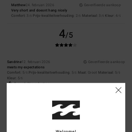
Matthew
24. februari 2026
Geverifieerde aankoop
Very short and doesnt hang nicely
Comfort
: 3
Prijs-kwaliteitverhouding
: 2
Materiaal
: 3
Kleur
: 4
/5
/5
/5
/5
4
/5
Sandrine
12. februari 2026
Geverifieerde aankoop
meets my expectations
Comfort
: 5
Prijs-kwaliteitverhouding
: 5
Maat
: Groot
Materiaal
: 5
/5
/5
/5
Kleur
: 5
/5
Ik raad dit product aan
5
/5
Neele
8. februari 2026
Geverifieerde aankoop
Welcome!