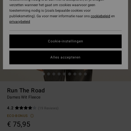
verzetten wanneer het gaat om cookies waarvoor geen
toestemming nodig is (zoals bepaalde cookies voor
publieksmeting). Ga voor meer informatie naar ons
cookiebeleid
en
privacybeleid
Cookie-instellingen
Alles accepteren
Run The Road
Dames Wit Fleece
4.2
(19 Reviews)
ECO-BONUS
€ 75,95