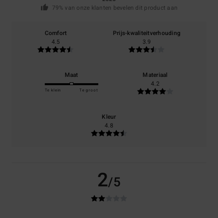
79% van onze klanten bevelen dit product aan
Comfort
Prijs-kwaliteitverhouding
4.5
3.9
Maat
Materiaal
4.2
Te klein
Te groot
Kleur
4.8
2
/5