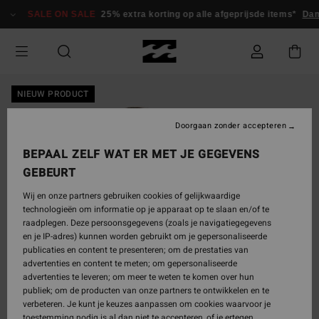
Ga
SALE ON SALE
25% extra korting op alle afgeprijsde items*
Dame
naar
Productinformatie
NIEUW PRODUCT
Doorgaan zonder accepteren
BEPAAL ZELF WAT ER MET JE GEGEVENS
GEBEURT
Wij en onze partners gebruiken cookies of gelijkwaardige
technologieën om informatie op je apparaat op te slaan en/of te
raadplegen. Deze persoonsgegevens (zoals je navigatiegegevens
en je IP-adres) kunnen worden gebruikt om je gepersonaliseerde
publicaties en content te presenteren; om de prestaties van
advertenties en content te meten; om gepersonaliseerde
advertenties te leveren; om meer te weten te komen over hun
publiek; om de producten van onze partners te ontwikkelen en te
verbeteren. Je kunt je keuzes aanpassen om cookies waarvoor je
toestemming nodig is al dan niet te accepteren, of je ertegen