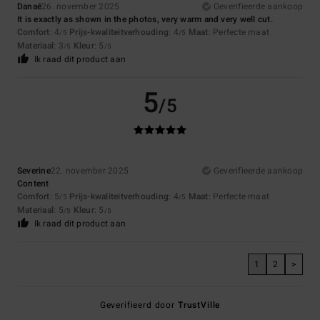
Danaé
26. november 2025
Geverifieerde aankoop
It is exactly as shown in the photos, very warm and very well cut.
Comfort
: 4
Prijs-kwaliteitverhouding
: 4
Maat
: Perfecte maat
/5
/5
Materiaal
: 3
Kleur
: 5
/5
/5
Ik raad dit product aan
5
/5
Severine
22. november 2025
Geverifieerde aankoop
Content
Comfort
: 5
Prijs-kwaliteitverhouding
: 4
Maat
: Perfecte maat
/5
/5
Materiaal
: 5
Kleur
: 5
/5
/5
Ik raad dit product aan
1
2
>
Geverifieerd door
TrustVille