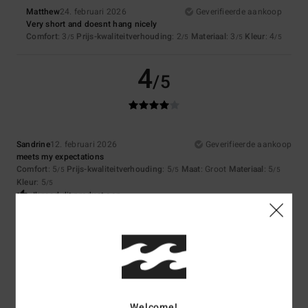
Matthew
24. februari 2026
Geverifieerde aankoop
Very short and doesnt hang nicely
Comfort
: 3
Prijs-kwaliteitverhouding
: 2
Materiaal
: 3
Kleur
: 4
/5
/5
/5
/5
4
/5
Sandrine
12. februari 2026
Geverifieerde aankoop
meets my expectations
Comfort
: 5
Prijs-kwaliteitverhouding
: 5
Maat
: Groot
Materiaal
: 5
/5
/5
/5
Kleur
: 5
/5
Ik raad dit product aan
5
/5
Neele
8. februari 2026
Geverifieerde aankoop
Welcome!