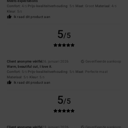
Meets expectations
Comfort
: 4
Prijs-kwaliteitverhouding
: 5
Maat
: Groot
Materiaal
: 4
/5
/5
/5
Kleur
: 5
/5
Ik raad dit product aan
5
/5
Client anonyme vérifié
26. januari 2026
Geverifieerde aankoop
Warm, beautiful cut, I love it.
Comfort
: 5
Prijs-kwaliteitverhouding
: 5
Maat
: Perfecte maat
/5
/5
Materiaal
: 5
Kleur
: 5
/5
/5
Ik raad dit product aan
5
/5
Client anonyme vérifié
23. januari 2026
Geverifieerde aankoop