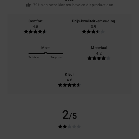
79% van onze klanten bevelen dit product aan
Comfort
Prijs-kwaliteitverhouding
4.5
3.9
Maat
Materiaal
4.2
Te klein
Te groot
Kleur
4.8
2
/5