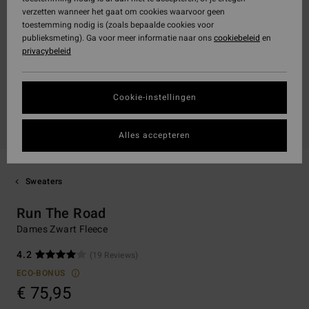
verzetten wanneer het gaat om cookies waarvoor geen
toestemming nodig is (zoals bepaalde cookies voor
publieksmeting). Ga voor meer informatie naar ons
cookiebeleid
en
privacybeleid
Cookie-instellingen
Alles accepteren
Sweaters
Run The Road
Dames Zwart Fleece
4.2
(19 Reviews)
ECO-BONUS
€ 75,95