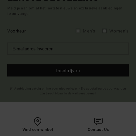
Meld je aan om al het laatste nieuws en exclusieve aanbiedingen
te ontvangen.
Voorkeur
Men's
Women's
Inschrijven
(*) Aanbieding geldig online voor nieuwe leden - De gedetailleerde voorwaarden
zijn beschikbaar in de welkomst e-mail
Vind een winkel
Contact Us