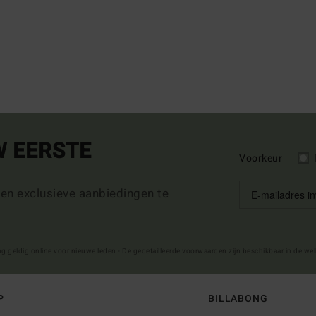
W EERSTE
Voorkeur
 en exclusieve aanbiedingen te
ng geldig online voor nieuwe leden - De gedetailleerde voorwaarden zijn beschikbaar in de we
P
BILLABONG