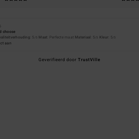
6
ld choose
waliteitverhouding
: 5
Maat
: Perfecte maat
Materiaal
: 5
Kleur
: 5
/5
/5
/5
uct aan
Geverifieerd door
TrustVille