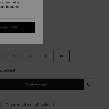
al dan niet te
ON SALE EXTRA 25%
zoals bepaalde
White
 accepteren
S
M
L
XL
e maattabel
In winkelwagen
Thuis of bij een afhaalpunt