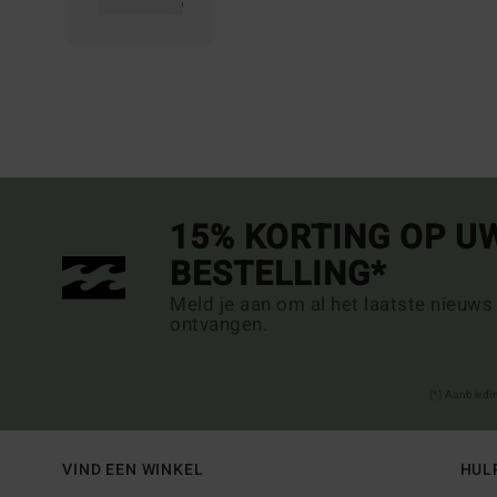
15% KORTING OP U
BESTELLING*
Meld je aan om al het laatste nieuws
ontvangen.
(*) Aanbiedi
VIND EEN WINKEL
HUL