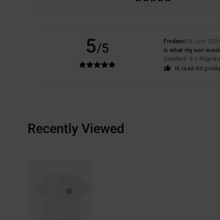
5
Frederic
29. juni 202
/5
is what my son wou
Comfort
: 5
Prijs-k
/5
Ik raad dit prod
Recently Viewed