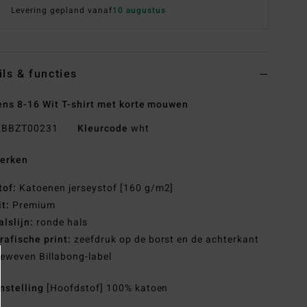
Levering gepland vanaf
10 augustus
ils & functies
ns 8-16 Wit T-shirt met korte mouwen
BBZT00231
Kleurcode
wht
erken
tof:
Katoenen jerseystof [160 g/m2]
it:
Premium
alslijn:
ronde hals
rafische print:
zeefdruk op de borst en de achterkant
eweven Billabong-label
nstelling
[Hoofdstof] 100% katoen