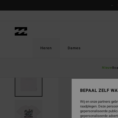
Ga
naar
Productinformatie
Heren
Dames
Nieuw
Boa
BEPAAL ZELF WA
Wij en onze partners gebr
raadplegen. Deze persoon
gepersonaliseerde publica
gepersonaliseerde advert