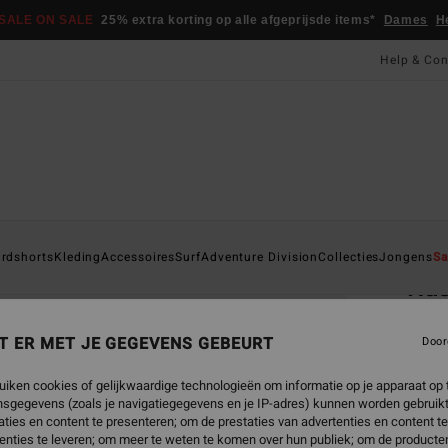
SALE ON SALE
25% extra korting op alle afgeprijsde items*
Dames
H
Help & Con
Startpa
rdshorts
Kleding
Accessoires
Surf
Adventure Division
Collecties
Jongens
Sa
Rus
Jonge
T ER MET JE GEGEVENS GEBEURT
Door
5.0
€ 22,
uiken cookies of gelijkwaardige technologieën om informatie op je apparaat op t
€ 8
sgegevens (zoals je navigatiegegevens en je IP-adres) kunnen worden gebruikt
ties en content te presenteren; om de prestaties van advertenties en content t
SALE
enties te leveren; om meer te weten te komen over hun publiek; om de producten