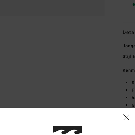
Deta
Jonge
Stijl
E
Kenm
S
F
h
G
G
Same