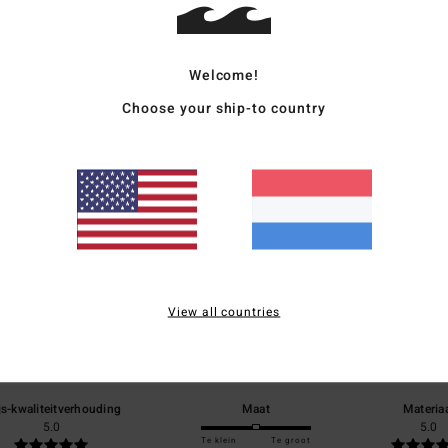
Bezo
Welcome!
Choose your ship-to country
Gemiddelde score
5.0
/5
View all countries
gebaseerd op
1 geverifieerde beoordelingen
sinds juni 2026
100% van onze klanten bevelen dit product aan
js-kwaliteitverhouding
Maat
Materia
5.0
5.0
Te klein
Te groot