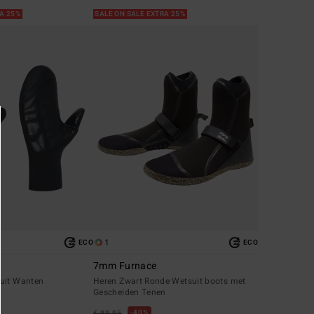
RA 25%
SALE ON SALE EXTRA 25%
1
ECO
ECO
7mm Furnace
uit Wanten
Heren Zwart Ronde Wetsuit boots met
Gescheiden Tenen
40%
€ 99,95