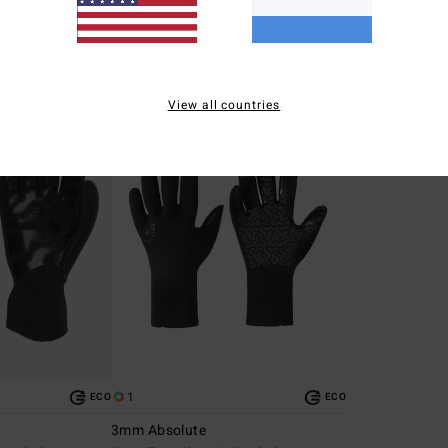
€ 35,97
€ 23,97
SALE
SALE
SALE ON SALE EXTRA 25%
SALE ON SALE EXT
5%
View all countries
1
ECO
ECO
3mm Absolute