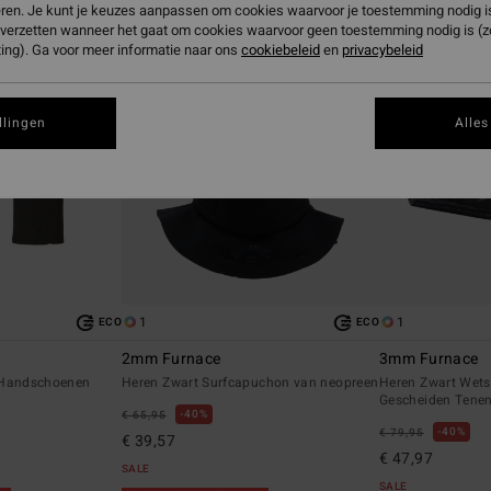
eren. Je kunt je keuzes aanpassen om cookies waarvoor je toestemming nodig is 
n verzetten wanneer het gaat om cookies waarvoor geen toestemming nodig is (
ing). Ga voor meer informatie naar ons
cookiebeleid
en
privacybeleid
llingen
Alles
1
1
ECO
ECO
2mm Furnace
3mm Furnace
 Handschoenen
Heren Zwart Surfcapuchon van neopreen
Heren Zwart Wets
Gescheiden Tene
40%
€ 65,95
40%
€ 79,95
€ 39,57
€ 47,97
SALE
SALE