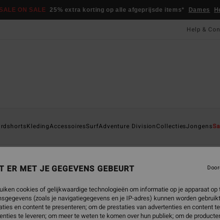
SALE ON SALE
25% extra korting op alle afgeprijsde items*
Dames
H
Help & Con
reen
rdshorts
Kleding
Accessoires
Surf
Adventure Division
Collecties
Jongens
Sa
les weergeven
Boardshorts
Kleding
Accessoires
Wetsuits
T ER MET JE GEGEVENS GEBEURT
Door
uiken cookies of gelijkwaardige technologieën om informatie op je apparaat op t
sgegevens (zoals je navigatiegegevens en je IP-adres) kunnen worden gebruikt
ties en content te presenteren; om de prestaties van advertenties en content t
enties te leveren; om meer te weten te komen over hun publiek; om de producten