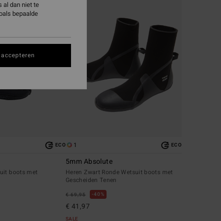
al dan niet te
zoals bepaalde
 accepteren
1
ECO
ECO
5mm Absolute
uit boots met
Heren Zwart Ronde Wetsuit boots met
n
Gescheiden Tenen
40%
€ 69,95
€ 41,97
SALE