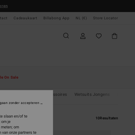
eren
tact
Cadeaukaart
Billabong App
NL (€)
Store Locator
le On Sale
Jongenskleding & Accessoires
Wetsuits Jongens
Heren Sa
gaan zonder accepteren
e slaan en/of te
10
Resultaten
 om je
e meten; om
 van onze partners te