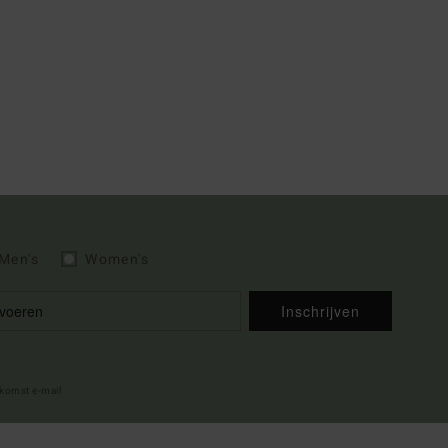
Men's
Women's
Inschrijven
lkomst e-mail