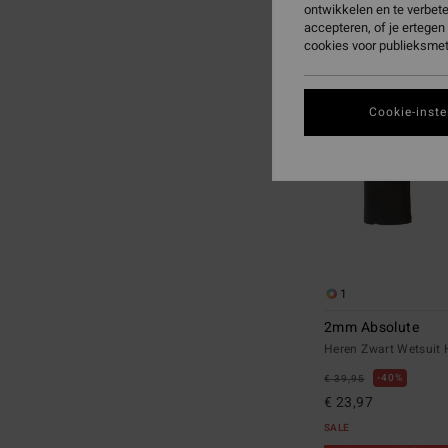
ontwikkelen en te verbet
naar
naar
accepteren, of je ertege
zoekfiltercriteria
sorteren
cookies voor publieksmet
op
Cookie-inste
1
2mm Absolute
Heren Zwart Wetsuit
40%
€ 39,95
€ 23,97
SALE