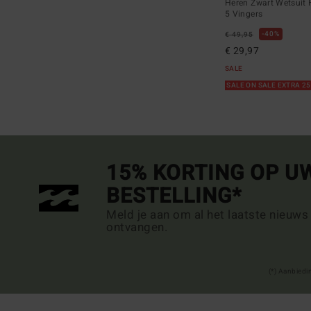
Heren Zwart Wetsuit
5 Vingers
40%
€ 49,95
€ 29,97
SALE
SALE ON SALE EXTRA 2
15% KORTING OP U
BESTELLING*
Meld je aan om al het laatste nieuws
ontvangen.
(*) Aanbiedi