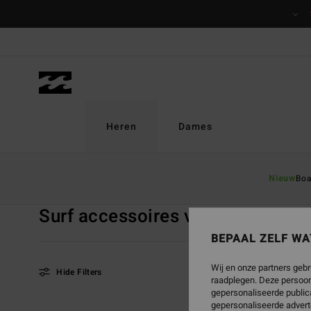
Overslaan
naar
producten
raster
selectie
Heren
Dames
Startpagina
Heren
Sale On Sale
Surf Accessoires van Neop
Nieuw
Boa
Surf accessoires van neopreen
Al
BEPAAL ZELF WA
Wij en onze partners gebr
Hide Filters
raadplegen. Deze persoon
gepersonaliseerde publica
gepersonaliseerde advert
Overslaan
Ga