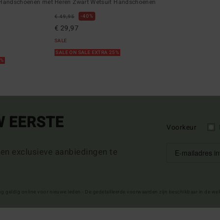
 Handschoenen met
Heren Zwart Wetsuit Handschoenen
40%
€ 49,95
€ 29,97
SALE
SALE ON SALE EXTRA 25%
5%
W EERSTE
Voorkeur
 en exclusieve aanbiedingen te
ng geldig online voor nieuwe leden - De gedetailleerde voorwaarden zijn beschikbaar in de we