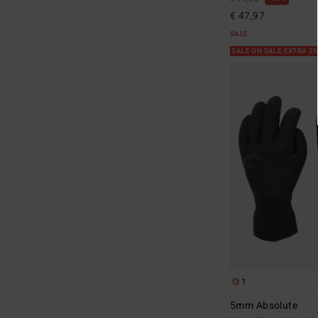
€ 47,97
SALE
SALE ON SALE EXTRA 2
1
5mm Absolute