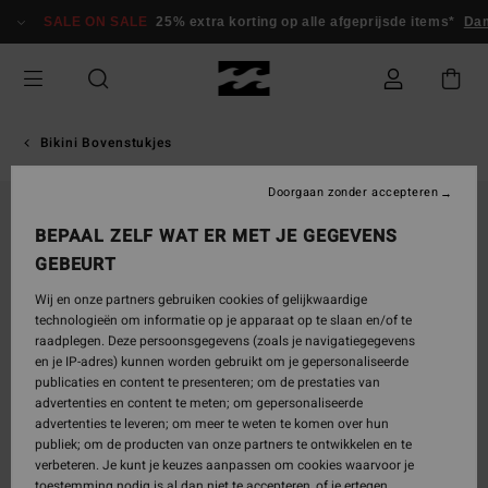
Ga
SALE ON SALE
25% extra korting op alle afgeprijsde items*
Dam
naar
Productinformatie
Bikini Bovenstukjes
Doorgaan zonder accepteren
BEPAAL ZELF WAT ER MET JE GEGEVENS
GEBEURT
Wij en onze partners gebruiken cookies of gelijkwaardige
technologieën om informatie op je apparaat op te slaan en/of te
raadplegen. Deze persoonsgegevens (zoals je navigatiegegevens
en je IP-adres) kunnen worden gebruikt om je gepersonaliseerde
publicaties en content te presenteren; om de prestaties van
advertenties en content te meten; om gepersonaliseerde
advertenties te leveren; om meer te weten te komen over hun
publiek; om de producten van onze partners te ontwikkelen en te
verbeteren. Je kunt je keuzes aanpassen om cookies waarvoor je
toestemming nodig is al dan niet te accepteren, of je ertegen