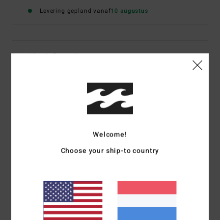
Levering gepland vanaf
10 augustus
Details & functies
Dames Groen Bandeau Bikinitop
Stijl
24O121609
Kleurcode
cli
Kenmerken
Welcome!
Stof:
Gerecycled nylon en elastaan
Choose your ship-to country
Medium van de billen
Afneembare verstelbare bandjes
Borduursel aan de achterkant
Samenstelling
[Hoofdstof] 78% gerecycled nylon
(polyamide), 22% elastaan