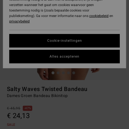
verzetten wanneer het gaat om cookies waarvoor geen
toestemming nodig is (zoals bepaalde cookies voor
publieksmeting). Ga voor meer informatie naar ons
cookiebeleid
en
privacybeleid
Cookie-instellingen
Alles accepteren
Salty Waves Twisted Bandeau
Dames Groen Bandeau Bikinitop
€ 45,95
47%
€ 24,13
SALE