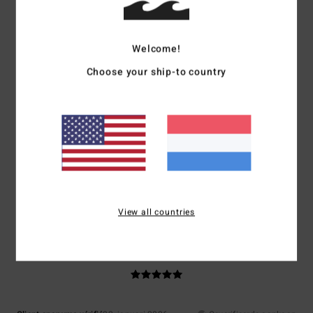
100% van onze klanten bevelen dit product aan
Comfort
Prijs-kwaliteitverhouding
Welcome!
5.0
5.0
Choose your ship-to country
Maat
Materiaal
5.0
Te klein
Te groot
Kleur
4.7
View all countries
5
/5