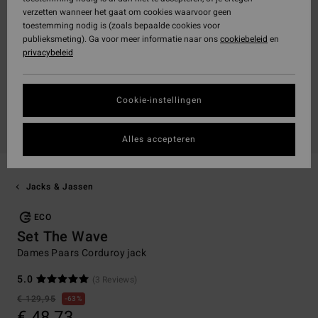
verzetten wanneer het gaat om cookies waarvoor geen
toestemming nodig is (zoals bepaalde cookies voor
publieksmeting). Ga voor meer informatie naar ons
cookiebeleid
en
privacybeleid
Cookie-instellingen
Alles accepteren
Jacks & Jassen
ECO
Set The Wave
Dames Paars Corduroy jack
5.0
(3 Reviews)
€ 129,95
63%
€ 48,73