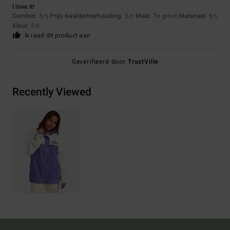
I love it!
Comfort
: 5
Prijs-kwaliteitverhouding
: 5
Maat
: Te groot
Materiaal
: 5
/5
/5
/5
Kleur
: 5
/5
Ik raad dit product aan
Geverifieerd door
TrustVille
Recently Viewed