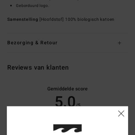
Geborduurd logo.
Samenstelling
[Hoofdstof] 100% biologisch katoen
Bezorging & Retour
Reviews van klanten
Gemiddelde score
5.0
/5
gebaseerd op
3 geverifieerde beoordelingen
sinds oktober
2025