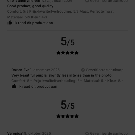
Client anonyme vérifié
22. januari 2026
Geverifieerde aankoop
Good product, good quality
Comfort
: 5
Prijs-kwaliteitverhouding
: 5
Maat
: Perfecte maat
/5
/5
Materiaal
: 5
Kleur
: 4
/5
/5
Ik raad dit product aan
5
/5
Dorian Eva
9. december 2025
Geverifieerde aankoop
Very beautiful purple, slightly less intense than in the photo.
Comfort
: 5
Prijs-kwaliteitverhouding
: 5
Materiaal
: 5
Kleur
: 5
/5
/5
/5
/5
Ik raad dit product aan
5
/5
Verónica
18. oktober 2025
Geverifieerde aankoop