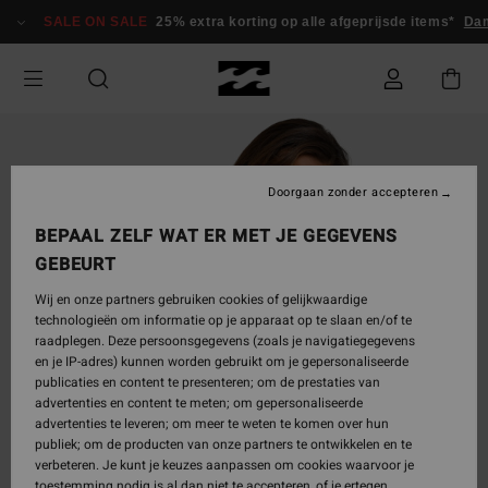
Ga
SALE ON SALE
25% extra korting op alle afgeprijsde items*
Dam
naar
Productinformatie
Doorgaan zonder accepteren
BEPAAL ZELF WAT ER MET JE GEGEVENS
GEBEURT
Wij en onze partners gebruiken cookies of gelijkwaardige
technologieën om informatie op je apparaat op te slaan en/of te
raadplegen. Deze persoonsgegevens (zoals je navigatiegegevens
en je IP-adres) kunnen worden gebruikt om je gepersonaliseerde
publicaties en content te presenteren; om de prestaties van
advertenties en content te meten; om gepersonaliseerde
advertenties te leveren; om meer te weten te komen over hun
publiek; om de producten van onze partners te ontwikkelen en te
verbeteren. Je kunt je keuzes aanpassen om cookies waarvoor je
toestemming nodig is al dan niet te accepteren, of je ertegen