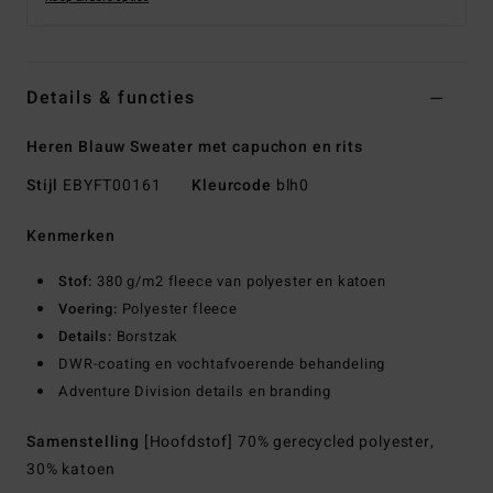
Details & functies
Heren Blauw Sweater met capuchon en rits
Stijl
EBYFT00161
Kleurcode
blh0
Kenmerken
Stof:
380 g/m2 fleece van polyester en katoen
Voering:
Polyester fleece
Details:
Borstzak
DWR-coating en vochtafvoerende behandeling
Adventure Division details en branding
Samenstelling
[Hoofdstof] 70% gerecycled polyester,
30% katoen