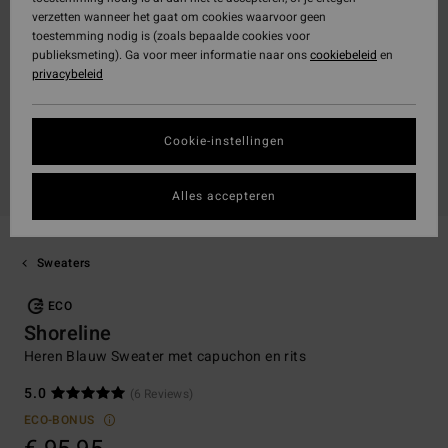
verzetten wanneer het gaat om cookies waarvoor geen
toestemming nodig is (zoals bepaalde cookies voor
publieksmeting). Ga voor meer informatie naar ons
cookiebeleid
en
privacybeleid
Cookie-instellingen
Alles accepteren
Sweaters
ECO
Shoreline
Heren Blauw Sweater met capuchon en rits
5.0
(6 Reviews)
ECO-BONUS