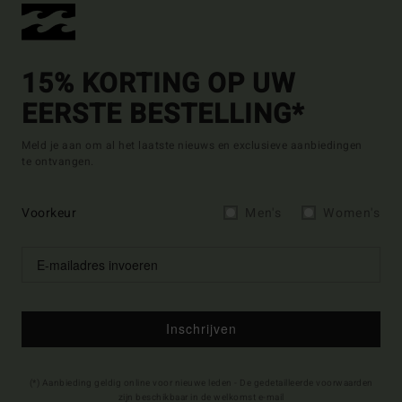
15% KORTING OP UW
EERSTE BESTELLING*
Meld je aan om al het laatste nieuws en exclusieve aanbiedingen
te ontvangen.
Voorkeur
Men's
Women's
Inschrijven
(*) Aanbieding geldig online voor nieuwe leden - De gedetailleerde voorwaarden
zijn beschikbaar in de welkomst e-mail