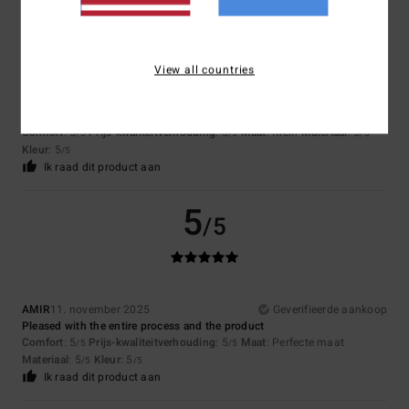
5
/5
View all countries
Erick
3. december 2025
Geverifieerde aankoop
Because the jumper is great
Comfort
: 5
Prijs-kwaliteitverhouding
: 5
Maat
: Klein
Materiaal
: 5
/5
/5
/5
Kleur
: 5
/5
Ik raad dit product aan
5
/5
AMIR
11. november 2025
Geverifieerde aankoop
Pleased with the entire process and the product
Comfort
: 5
Prijs-kwaliteitverhouding
: 5
Maat
: Perfecte maat
/5
/5
Materiaal
: 5
Kleur
: 5
/5
/5
Ik raad dit product aan