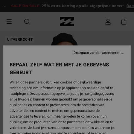
Ga
SALE ON SALE
25% extra korting op alle afgeprijsde items*
Da
naar
Productinformatie
UITVERKOCHT
Doorgaan zonder accepteren
BEPAAL ZELF WAT ER MET JE GEGEVENS
GEBEURT
Wij en onze partners gebruiken cookies of gelijkwaardige
technologieën om informatie op je apparaat op te slaan en/of te
raadplegen. Deze persoonsgegevens (zoals je navigatiegegevens
en je IP-adres) kunnen worden gebruikt om je gepersonaliseerde
publicaties en content te presenteren; om de prestaties van
advertenties en content te meten; om gepersonaliseerde
advertenties te leveren; om meer te weten te komen over hun
publiek; om de producten van onze partners te ontwikkelen en te
verbeteren. Je kunt je keuzes aanpassen om cookies waarvoor je
toestemming nodig is al dan niet te accepteren, of je ertegen