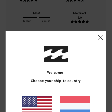
Maat
Materiaal
5.0
Te klein
Te groot
Kleur
5.0
5
/5
Welcome!
Choose your ship-to country
Sandrine
6. december 2025
Geverifieerde aankoop
Perfect
Comfort
: 5
Prijs-kwaliteitverhouding
: 4
Materiaal
: 5
Kleur
: 5
/5
/5
/5
/5