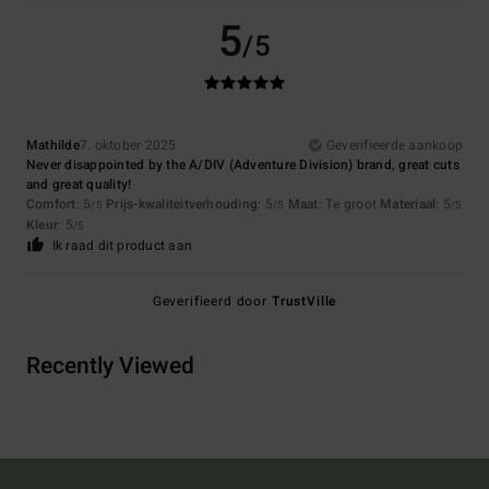
5
/5
Mathilde
7. oktober 2025
Geverifieerde aankoop
Never disappointed by the A/DIV (Adventure Division) brand, great cuts
and great quality!
Comfort
: 5
Prijs-kwaliteitverhouding
: 5
Maat
: Te groot
Materiaal
: 5
/5
/5
/5
Kleur
: 5
/5
Ik raad dit product aan
Geverifieerd door
TrustVille
Recently Viewed