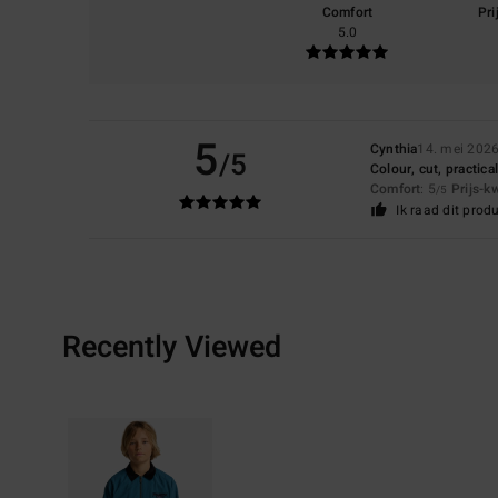
Comfort
Pri
5.0
5
Cynthia
14. mei 202
/5
Colour, cut, practical
Comfort
: 5
Prijs-k
/5
Ik raad dit prod
Recently Viewed