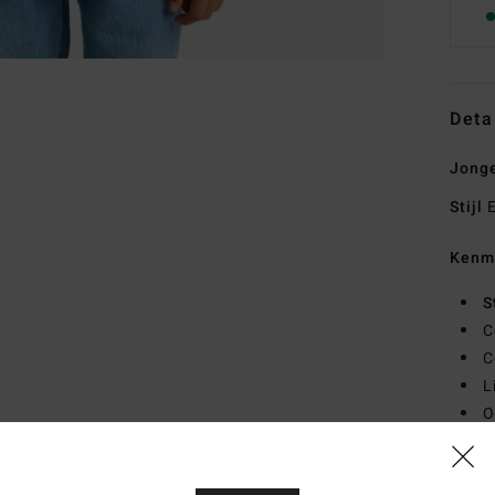
Deta
Jonge
Stijl
E
Kenm
S
C
C
L
O
B
Same