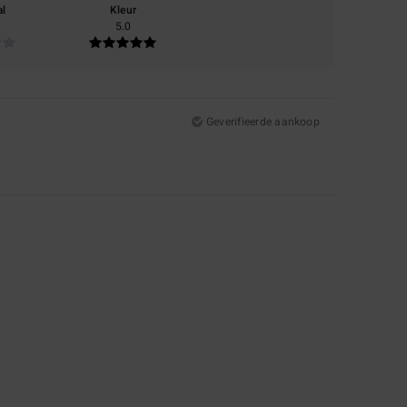
al
Kleur
5.0
Geverifieerde aankoop