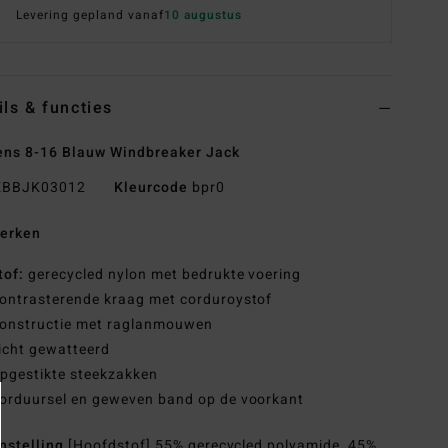
Levering gepland vanaf
10 augustus
ils & functies
ns 8-16 Blauw Windbreaker Jack
BBJK03012
Kleurcode
bpr0
erken
tof:
gerecycled nylon met bedrukte voering
ontrasterende kraag met corduroystof
onstructie met raglanmouwen
icht gewatteerd
pgestikte steekzakken
orduursel en geweven band op de voorkant
nstelling
[Hoofdstof] 55% gerecycled polyamide, 45%