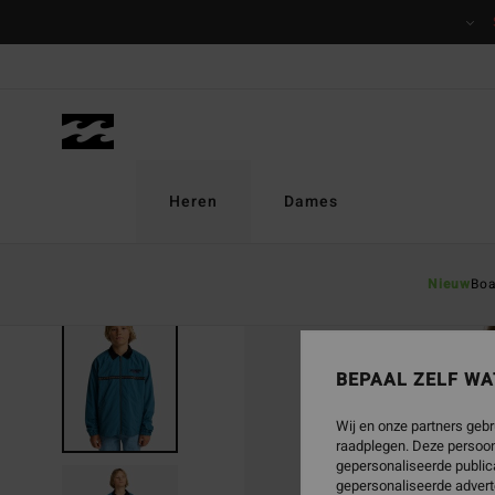
Ga
naar
Productinformatie
Heren
Dames
Nieuw
Boa
BEPAAL ZELF WA
Wij en onze partners gebr
raadplegen. Deze persoon
gepersonaliseerde publica
gepersonaliseerde advert