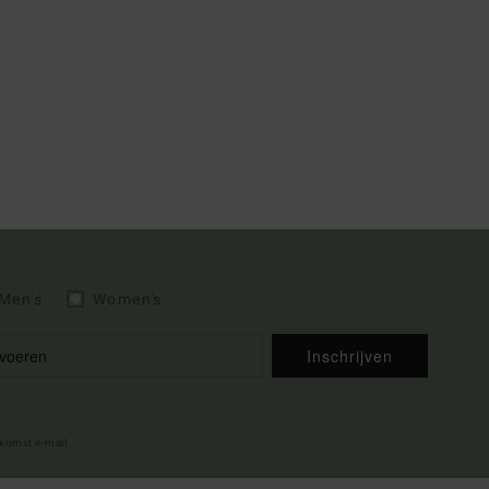
Men's
Women's
Inschrijven
lkomst e-mail