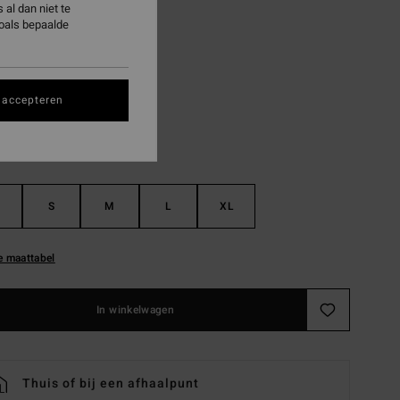
al dan niet te
ON SALE EXTRA 25%
zoals bepaalde
Real Teal
 accepteren
S
M
L
XL
e maattabel
In winkelwagen
Thuis of bij een afhaalpunt