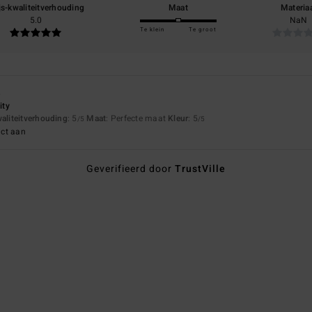
js-kwaliteitverhouding
Maat
Materia
5.0
NaN
Te klein
Te groot
6
ity
waliteitverhouding
: 5
Maat
: Perfecte maat
Kleur
: 5
/5
/5
uct aan
Geverifieerd door
TrustVille