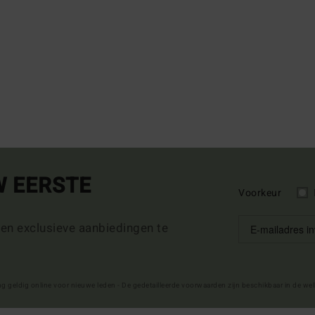
W EERSTE
Voorkeur
 en exclusieve aanbiedingen te
ng geldig online voor nieuwe leden - De gedetailleerde voorwaarden zijn beschikbaar in de we