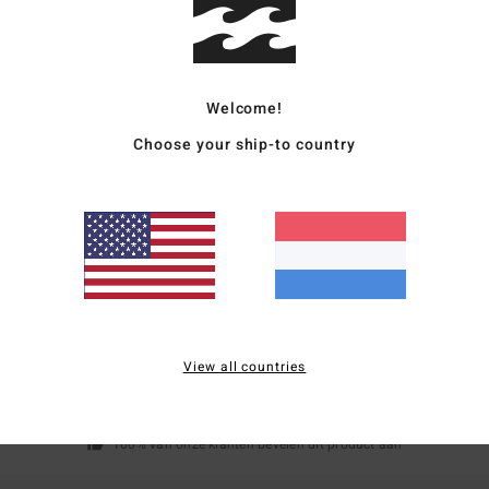
polya
Bezo
Welcome!
Choose your ship-to country
Gemiddelde score
5.0
/5
View all countries
gebaseerd op
1 geverifieerde beoordelingen
sinds mei 2026
100% van onze klanten bevelen dit product aan