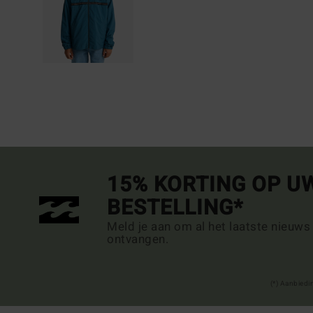
15% KORTING OP U
BESTELLING*
Meld je aan om al het laatste nieuws
ontvangen.
(*) Aanbiedi