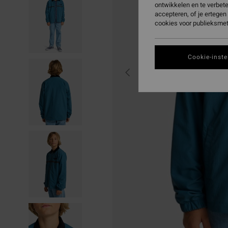
ontwikkelen en te verbet
accepteren, of je ertege
cookies voor publieksmet
Cookie-inste