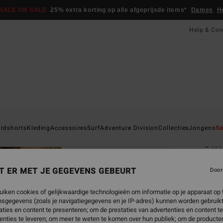
SALE ON SALE
25% extra korting op alle afgeprijsde items*
Dames
H
Help & Con
Startpa
rdshorts
Kleding
Accessoires
Surf
Adventure Division
Collecties
Jongens
Sa
Sin
Jonge
T ER MET JE GEGEVENS GEBEURT
Door
5.0
€ 69,
uiken cookies of gelijkwaardige technologieën om informatie op je apparaat op t
€ 2
sgegevens (zoals je navigatiegegevens en je IP-adres) kunnen worden gebruikt
ties en content te presenteren; om de prestaties van advertenties en content t
SALE
enties te leveren; om meer te weten te komen over hun publiek; om de producten