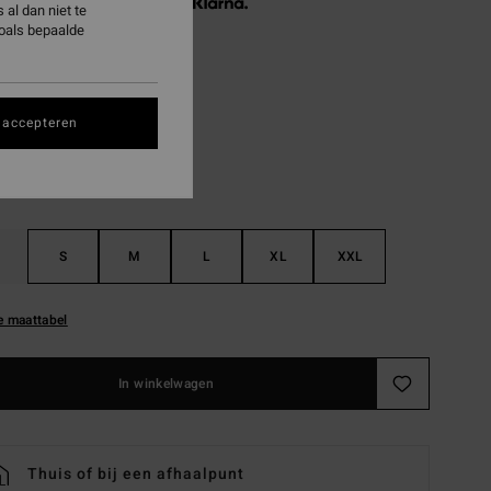
3 x € 33,32, zonder rente met
al dan niet te
zoals bepaalde
Raven
 accepteren
S
M
L
XL
XXL
e maattabel
In winkelwagen
Thuis of bij een afhaalpunt