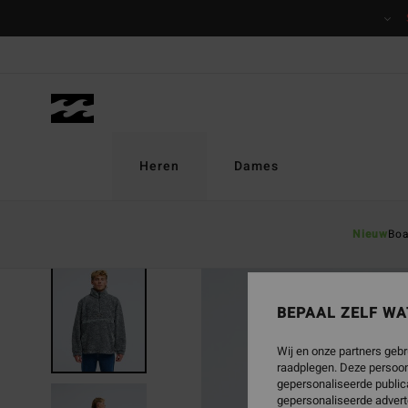
Ga
naar
Productinformatie
Heren
Dames
Nieuw
Boa
NIEUW PRODUCT
BEPAAL ZELF WA
Wij en onze partners gebr
raadplegen. Deze persoon
gepersonaliseerde publica
gepersonaliseerde advert