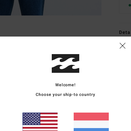
Deta
Heren
Stijl
E
Kenm
S
Welcome!
P
Choose your ship-to country
Rits
S
G
R
G