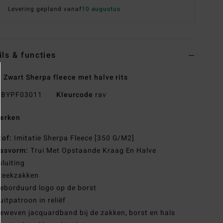
Levering gepland vanaf
10 augustus
ils & functies
 Zwart Sherpa fleece met halve rits
BYPF03011
Kleurcode
rav
erken
tof:
Imitatie Sherpa Fleece [350 G/M2]
asvorm:
Trui Met Opstaande Kraag En Halve
sluiting
teekzakken
eborduurd logo op de borst
uitpatroon in reliëf
eweven jacquardband bij de zakken, borst en hals