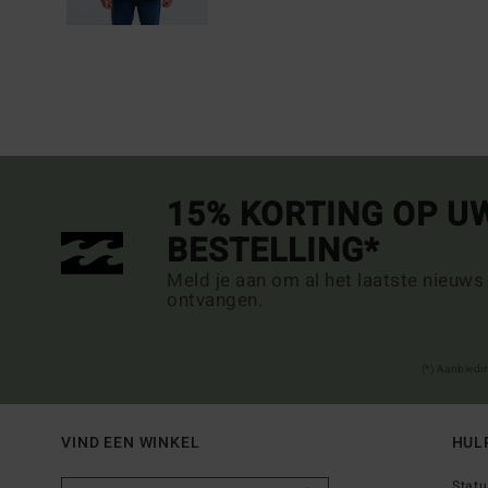
15% KORTING OP U
BESTELLING*
Meld je aan om al het laatste nieuws
ontvangen.
(*) Aanbiedi
VIND EEN WINKEL
HUL
Statu