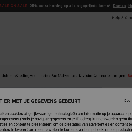
SALE ON SALE
25% extra korting op alle afgeprijsde items*
Dames
H
Help & Con
Startpa
rdshorts
Kleding
Accessoires
Surf
Adventure Division
Collecties
Jongens
Sa
EC
Si
Heren 
T ER MET JE GEGEVENS GEBEURT
Door
ECO-B
uiken cookies of gelijkwaardige technologieën om informatie op je apparaat op t
€ 9
sgegevens (zoals je navigatiegegevens en je IP-adres) kunnen worden gebruikt
ties en content te presenteren; om de prestaties van advertenties en content t
enties te leveren; om meer te weten te komen over hun publiek; om de producten