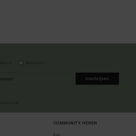
Men's
Women's
Inschrijven
lkomst e-mail
COMMUNITY HEREN
Eco