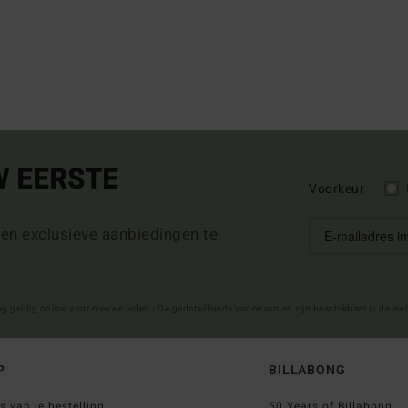
W EERSTE
Voorkeur
 en exclusieve aanbiedingen te
ng geldig online voor nieuwe leden - De gedetailleerde voorwaarden zijn beschikbaar in de we
P
BILLABONG
s van je bestelling
50 Years of Billabong