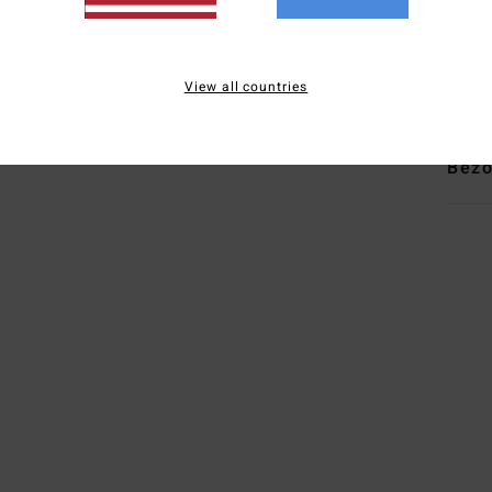
E
A
Same
View all countries
Bezo