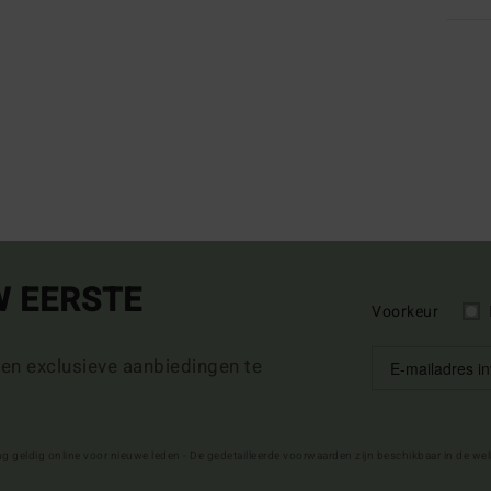
W EERSTE
Voorkeur
 en exclusieve aanbiedingen te
ng geldig online voor nieuwe leden - De gedetailleerde voorwaarden zijn beschikbaar in de we