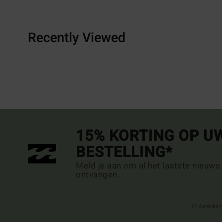
Recently Viewed
15% KORTING OP U
BESTELLING*
Meld je aan om al het laatste nieuws
ontvangen.
(*) Aanbiedi