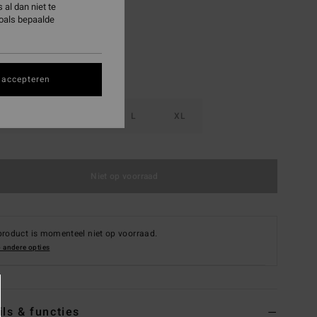
al dan niet te
zoals bepaalde
 accepteren
S
M
L
XL
Niet op voorraad
product is momenteel niet op voorraad.
 andere opties
ils & functies