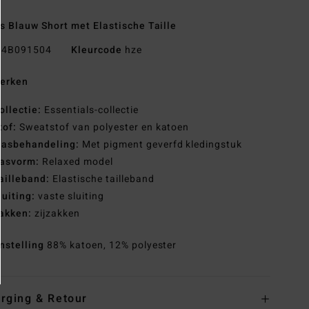
 Blauw Short met Elastische Taille
4B091504
Kleurcode
hze
erken
ollectie:
Essentials-collectie
tof:
Sweatstof van polyester en katoen
asbehandeling:
Met pigment geverfd kledingstuk
asvorm:
Relaxed model
ailleband:
Elastische tailleband
luiting:
vaste sluiting
akken:
zijzakken
nstelling
88% katoen, 12% polyester
rging & Retour