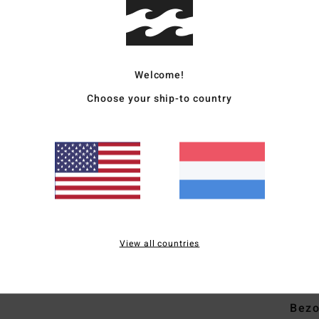
Dames
Stijl
2
Welcome!
Kenm
Choose your ship-to country
C
S
W
P
T
S
Z
View all countries
Same
Bezo