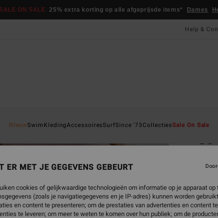
SALE ON SALE
25% extra korting op alle afgeprijsde items*
Dames
H
Help & Con
Startpa
Nieuw
Swim
Kleding
Accessoires
Surf
Since '73
Collecties
Sale On Sale
So 
Dames
T ER MET JE GEGEVENS GEBEURT
Door
€ 4
uiken cookies of gelijkwaardige technologieën om informatie op je apparaat op t
SALE 
sgegevens (zoals je navigatiegegevens en je IP-adres) kunnen worden gebruikt
ties en content te presenteren; om de prestaties van advertenties en content t
enties te leveren; om meer te weten te komen over hun publiek; om de producten
Kleur