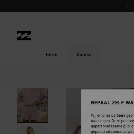
Ga
naar
Productinformatie
Heren
Dames
UITVERKOCHT
BEPAAL ZELF WA
Wij en onze partners gebr
raadplegen. Deze persoon
gepersonaliseerde publica
gepersonaliseerde advert