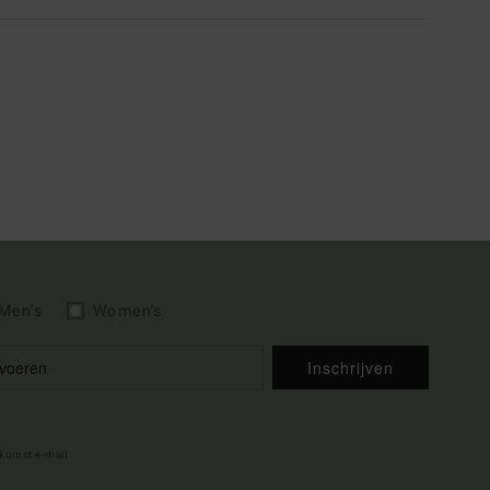
Men's
Women's
Inschrijven
lkomst e-mail