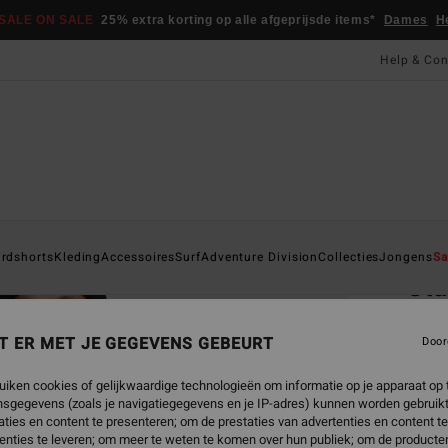
SALE ON SALE
25% extra korting op alle afgeprijsde items*
Dames
H
Help & Con
Startpa
rdshorts
Kleding
Accessoires
Surf
Adventure Division
Collecties
Jongens
Sa
Sta
Heren 
T ER MET JE GEGEVENS GEBEURT
Door
4.6
€ 25,
uiken cookies of gelijkwaardige technologieën om informatie op je apparaat op t
€ 9
sgegevens (zoals je navigatiegegevens en je IP-adres) kunnen worden gebruikt
ties en content te presenteren; om de prestaties van advertenties en content t
SALE
enties te leveren; om meer te weten te komen over hun publiek; om de producten