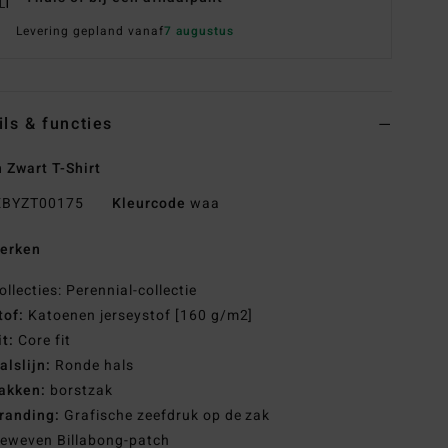
Levering gepland vanaf
7 augustus
ils & functies
 Zwart T-Shirt
BYZT00175
Kleurcode
waa
erken
ollecties: Perennial-collectie
tof:
Katoenen jerseystof [160 g/m2]
it:
Core fit
alslijn:
Ronde hals
akken:
borstzak
randing:
Grafische zeefdruk op de zak
eweven Billabong-patch