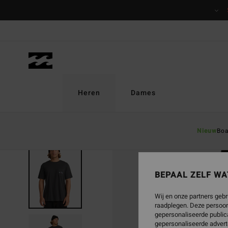
Ga
naar
Productinformatie
Heren
Dames
Nieuw
Boa
BEPAAL ZELF WA
Wij en onze partners gebr
raadplegen. Deze persoon
gepersonaliseerde publica
gepersonaliseerde advert