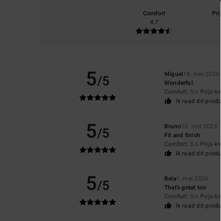
Comfort
Pri
4.7
5
Miguel
18. mei 2026
/5
Wonderful
Comfort
: 5
Prijs-k
/5
Ik raad dit prod
5
Bruno
13. mei 2026
/5
Fit and finish
Comfort
: 5
Prijs-k
/5
Ik raad dit prod
5
Bela
1. mei 2026
/5
That's great too
Comfort
: 5
Prijs-k
/5
Ik raad dit prod