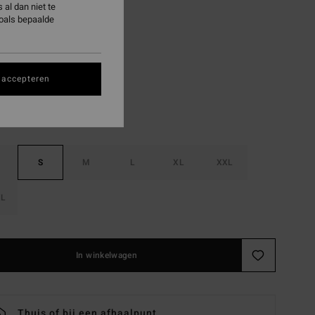
al dan niet te
ON SALE EXTRA 25%
zoals bepaalde
Washed Black
 accepteren
S
M
L
XL
XXL
L
In winkelwagen
Thuis of bij een afhaalpunt