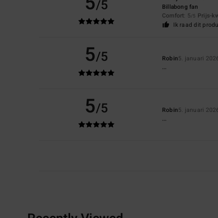
5
/5
Billabong fan
Comfort
: 5
Prijs-k
/5
Ik raad dit prod
5
/5
Robin
5. januari 202
...
5
/5
Robin
5. januari 202
...