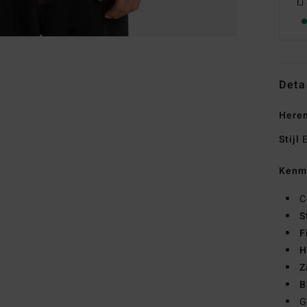
Deta
Heren
Stijl
E
Kenm
C
S
F
H
Z
B
G