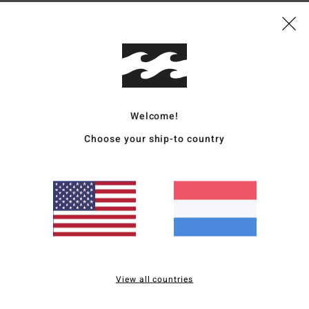
js-kwaliteitverhouding
Maat
Materia
4.7
4.4
Te klein
Te groot
Welcome!
waliteitverhouding
: 5
Maat
: Te groot
Materiaal
: 5
Kleur
: 5
/5
/5
/5
Choose your ship-to country
uct aan
waliteitverhouding
: 5
Maat
: Te groot
Materiaal
: 5
Kleur
: 5
/5
/5
/5
uct aan
waliteitverhouding
: 5
Maat
: Perfecte maat
Materiaal
: 5
Kleur
: 5
/5
/5
/5
View all countries
uct aan