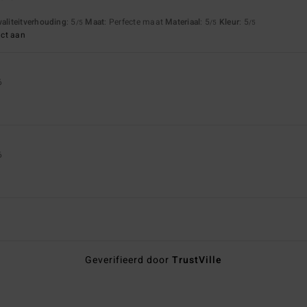
waliteitverhouding
: 5
Maat
: Perfecte maat
Materiaal
: 5
Kleur
: 5
/5
/5
/5
uct aan
6
6
Geverifieerd door
TrustVille