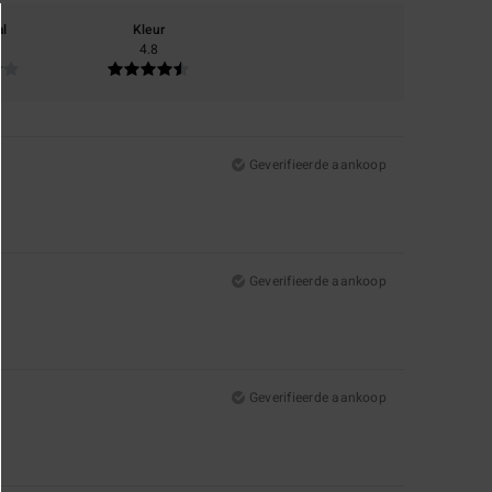
al
Kleur
4.8
Geverifieerde aankoop
Geverifieerde aankoop
Geverifieerde aankoop