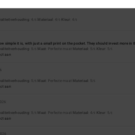
waliteitverhouding
: 4
Materiaal
: 4
Kleur
: 4
/5
/5
/5
ow simple it is, with just a small print on the pocket. They should invest more in thi
waliteitverhouding
: 5
Maat
: Perfecte maat
Materiaal
: 5
Kleur
: 5
/5
/5
/5
uct aan
26
waliteitverhouding
: 5
Maat
: Perfecte maat
Materiaal
: 5
/5
/5
uct aan
2026
waliteitverhouding
: 5
Maat
: Perfecte maat
Materiaal
: 4
Kleur
: 5
/5
/5
/5
uct aan
2026