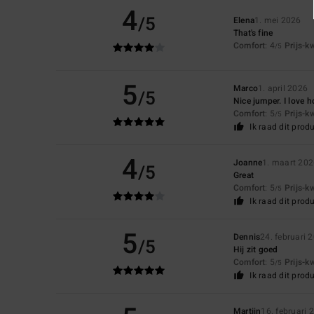
4
/5
Elena
1. mei 2026
That's fine
Comfort
: 4
Prijs-k
/5
5
Marco
1. april 2026
/5
Nice jumper. I love h
Comfort
: 5
Prijs-k
/5
Ik raad dit prod
4
Joanne
1. maart 20
/5
Great
Comfort
: 5
Prijs-k
/5
Ik raad dit prod
5
Dennis
24. februari 
/5
Hij zit goed
Comfort
: 5
Prijs-k
/5
Ik raad dit prod
Martijn
16. februari 