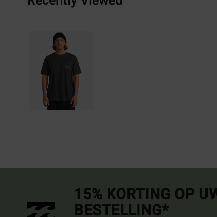
Recently Viewed
15% KORTING OP U
BESTELLING*