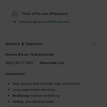
Thuis of bij een afhaalpunt
Levering gepland vanaf
8 augustus
Details & functies
Dames Blauw Tank bikinitop
Stijl
24O171603
Kleurcode
ybb
Kenmerken
Stof:
gerecyclede Summer High stretchstof
Laag uitgesneden decolleté
Bedekking:
medium bedekking
Vulling:
verwijderbare pads