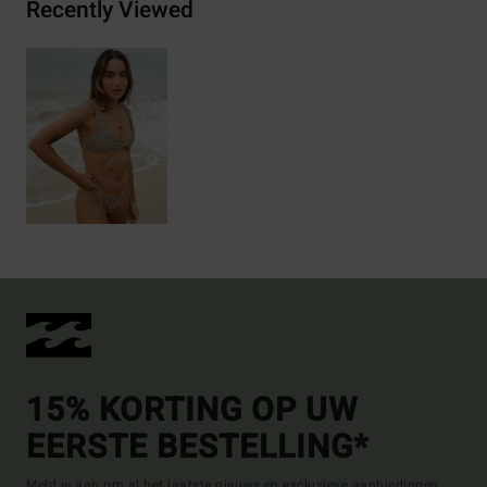
Recently Viewed
15% KORTING OP UW
EERSTE BESTELLING*
Meld je aan om al het laatste nieuws en exclusieve aanbiedingen