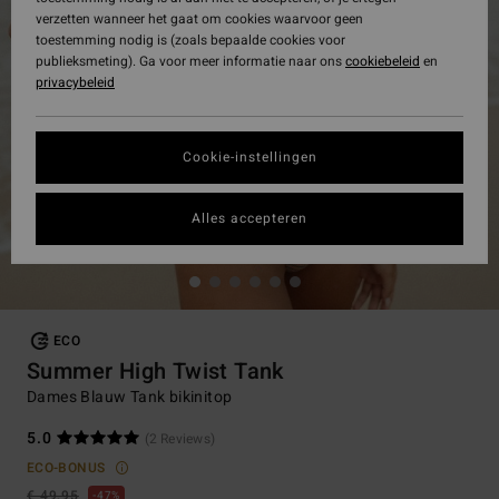
verzetten wanneer het gaat om cookies waarvoor geen
toestemming nodig is (zoals bepaalde cookies voor
publieksmeting). Ga voor meer informatie naar ons
cookiebeleid
en
privacybeleid
Cookie-instellingen
Alles accepteren
ECO
Summer High Twist Tank
Dames Blauw Tank bikinitop
5.0
(2 Reviews)
ECO-BONUS
€ 49,95
47%