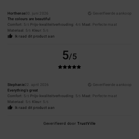
Horthense
30. juni 2026
Geverifieerde aankoop
The colours are beautiful
Comfort
: 5
Prijs-kwaliteitverhouding
: 4
Maat
: Perfecte maat
/5
/5
Materiaal
: 5
Kleur
: 5
/5
/5
Ik raad dit product aan
5
/5
Stephanie
22. april 2026
Geverifieerde aankoop
Everything's great
Comfort
: 5
Prijs-kwaliteitverhouding
: 5
Maat
: Perfecte maat
/5
/5
Materiaal
: 5
Kleur
: 5
/5
/5
Ik raad dit product aan
Geverifieerd door
TrustVille