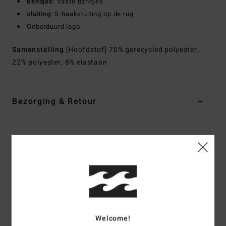
Bandjes:
Vaste bandjes
sluiting:
S-haaksluiting op de rug
Geborduurd logo
Samenstelling
[Hoofdstof] 70% gerecycled polyester,
22% polyester, 8% elastaan
Bezorging & Retour
Reviews van klanten
Gemiddelde score
5.0
/5
Welcome!