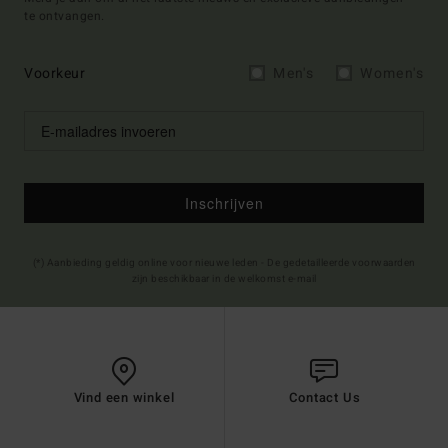
te ontvangen.
Voorkeur
Men's
Women's
Inschrijven
(*) Aanbieding geldig online voor nieuwe leden - De gedetailleerde voorwaarden
zijn beschikbaar in de welkomst e-mail
Vind een winkel
Contact Us