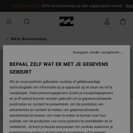
Ga
SALE ON SALE
25% extra korting op alle afgeprijsde items*
Dame
naar
Productinformatie
Bikini Bovenstukjes
Doorgaan zonder accepteren
BEPAAL ZELF WAT ER MET JE GEGEVENS
GEBEURT
Wij en onze partners gebruiken cookies of gelijkwaardige
technologieën om informatie op je apparaat op te slaan en/of te
raadplegen. Deze persoonsgegevens (zoals je navigatiegegevens
en je IP-adres) kunnen worden gebruikt om je gepersonaliseerde
publicaties en content te presenteren; om de prestaties van
advertenties en content te meten; om gepersonaliseerde
advertenties te leveren; om meer te weten te komen over hun
publiek; om de producten van onze partners te ontwikkelen en te
verbeteren. Je kunt je keuzes aanpassen om cookies waarvoor je
toestemming nodig is al dan niet te accepteren, of je ertegen