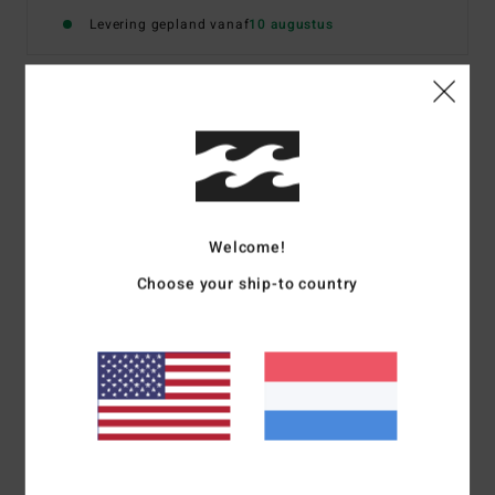
Levering gepland vanaf
10 augustus
Details & functies
Heren Blauw Top met Korte mouw
Stijl
24A041505
Kleurcode
mdn
Welcome!
Kenmerken
Choose your ship-to country
52% katoen/48% lyocell print
Samenstelling
52% katoen, 48% lyocell
Bezorging & Retour