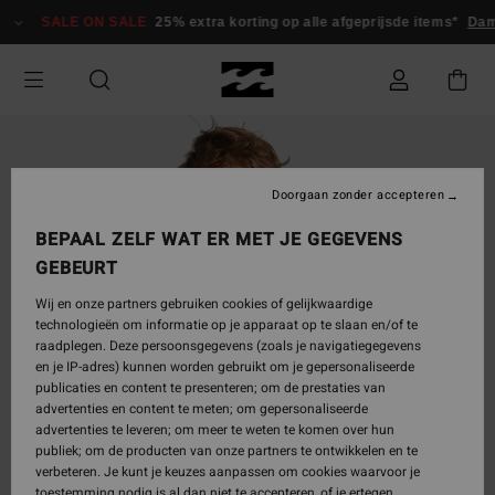
Ga
SALE ON SALE
25% extra korting op alle afgeprijsde items*
Dam
naar
Productinformatie
Doorgaan zonder accepteren
BEPAAL ZELF WAT ER MET JE GEGEVENS
GEBEURT
Wij en onze partners gebruiken cookies of gelijkwaardige
technologieën om informatie op je apparaat op te slaan en/of te
raadplegen. Deze persoonsgegevens (zoals je navigatiegegevens
en je IP-adres) kunnen worden gebruikt om je gepersonaliseerde
publicaties en content te presenteren; om de prestaties van
advertenties en content te meten; om gepersonaliseerde
advertenties te leveren; om meer te weten te komen over hun
publiek; om de producten van onze partners te ontwikkelen en te
verbeteren. Je kunt je keuzes aanpassen om cookies waarvoor je
toestemming nodig is al dan niet te accepteren, of je ertegen