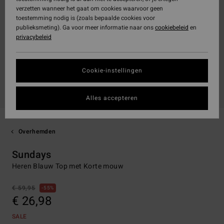
verzetten wanneer het gaat om cookies waarvoor geen
toestemming nodig is (zoals bepaalde cookies voor
publieksmeting). Ga voor meer informatie naar ons
cookiebeleid
en
privacybeleid
Cookie-instellingen
Alles accepteren
Overhemden
Sundays
Heren Blauw Top met Korte mouw
€ 59,95
55%
€ 26,98
SALE