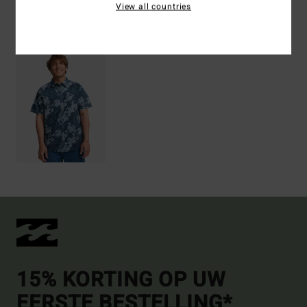
View all countries
Recently Viewed
15% KORTING OP UW
EERSTE BESTELLING*