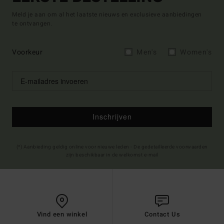
Meld je aan om al het laatste nieuws en exclusieve aanbiedingen
te ontvangen.
Voorkeur
Men's
Women's
Inschrijven
(*) Aanbieding geldig online voor nieuwe leden - De gedetailleerde voorwaarden
zijn beschikbaar in de welkomst e-mail
Vind een winkel
Contact Us