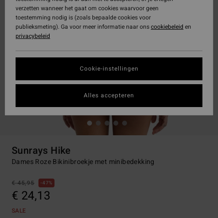
verzetten wanneer het gaat om cookies waarvoor geen
toestemming nodig is (zoals bepaalde cookies voor
publieksmeting). Ga voor meer informatie naar ons
cookiebeleid
en
privacybeleid
Cookie-instellingen
Alles accepteren
Sunrays Hike
Dames Roze Bikinibroekje met minibedekking
€ 45,95
47%
€ 24,13
SALE