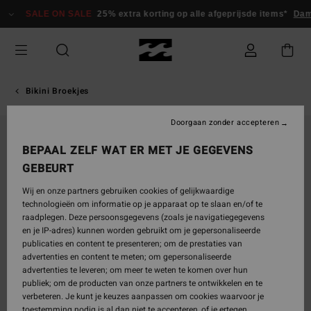
Ga
SALE ON SALE
25% extra korting op alle afgeprijsde items*
Dam
naar
Productinformatie
Bikini Broekjes
Doorgaan zonder accepteren
BEPAAL ZELF WAT ER MET JE GEGEVENS
GEBEURT
Wij en onze partners gebruiken cookies of gelijkwaardige
technologieën om informatie op je apparaat op te slaan en/of te
raadplegen. Deze persoonsgegevens (zoals je navigatiegegevens
en je IP-adres) kunnen worden gebruikt om je gepersonaliseerde
publicaties en content te presenteren; om de prestaties van
advertenties en content te meten; om gepersonaliseerde
advertenties te leveren; om meer te weten te komen over hun
publiek; om de producten van onze partners te ontwikkelen en te
verbeteren. Je kunt je keuzes aanpassen om cookies waarvoor je
toestemming nodig is al dan niet te accepteren, of je ertegen