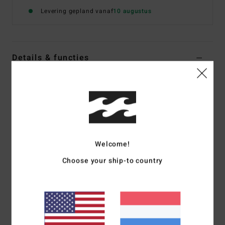
Levering gepland vanaf
10 augustus
Details & functies
Dames Roze Bikinibroekje met minibedekking
Stijl
24O281615
Kleurcode
gua
Kenmerken
Stof:
gerecyclede gekreukte Sunrays stof
Welcome!
Bedekking:
Super mini bedekking
Choose your ship-to country
Vorm pijpjes:
zeer hoog uitgesneden
Halfhoge taille
Metalen logoplaatje
Samenstelling
[Hoofdstof] 83% gerecycled polyester,