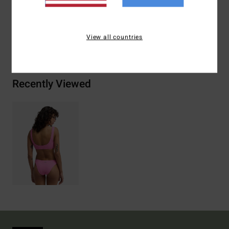
17% elastaan
View all countries
Bezorging & Retour
Recently Viewed