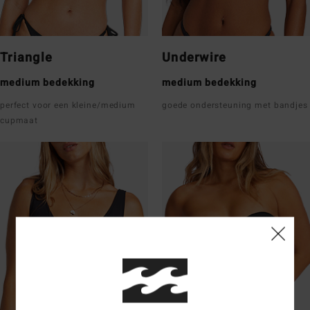
Triangle
Underwire
medium bedekking
medium bedekking
perfect voor een kleine/medium
goede ondersteuning met bandjes
cupmaat