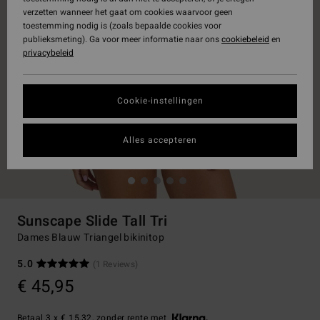
verzetten wanneer het gaat om cookies waarvoor geen
toestemming nodig is (zoals bepaalde cookies voor
publieksmeting). Ga voor meer informatie naar ons
cookiebeleid
en
privacybeleid
Cookie-instellingen
Alles accepteren
Sunscape Slide Tall Tri
Dames Blauw Triangel bikinitop
5.0
(1 Reviews)
€ 45,95
Betaal 3 x € 15,32, zonder rente met