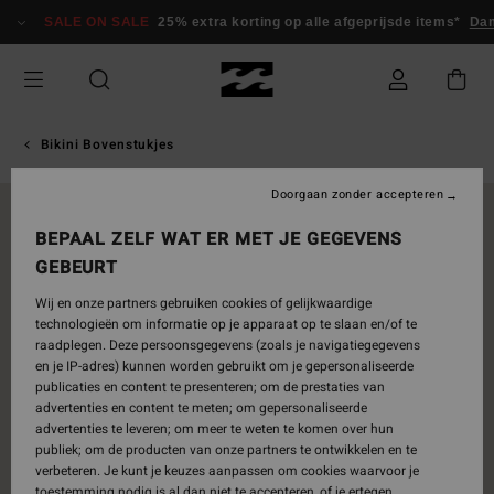
Ga
SALE ON SALE
25% extra korting op alle afgeprijsde items*
Da
naar
Productinformatie
Bikini Bovenstukjes
Doorgaan zonder accepteren
NIEUW PRODUCT
BEPAAL ZELF WAT ER MET JE GEGEVENS
GEBEURT
Wij en onze partners gebruiken cookies of gelijkwaardige
technologieën om informatie op je apparaat op te slaan en/of te
raadplegen. Deze persoonsgegevens (zoals je navigatiegegevens
en je IP-adres) kunnen worden gebruikt om je gepersonaliseerde
publicaties en content te presenteren; om de prestaties van
advertenties en content te meten; om gepersonaliseerde
advertenties te leveren; om meer te weten te komen over hun
publiek; om de producten van onze partners te ontwikkelen en te
verbeteren. Je kunt je keuzes aanpassen om cookies waarvoor je
toestemming nodig is al dan niet te accepteren, of je ertegen