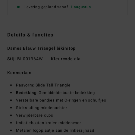
Levering gepland vanaf
11 augustus
Details & functies
Dames Blauw Triangel bikinitop
Stijl
BL001364W
Kleurcode
dla
Kenmerken
Pasvorm:
Slide Tall Triangle
Bedekking:
Gemiddelde buste bedekking
Verstelbare bandjes met O-ringen en schuifjes
Striksluiting middenachter
Verwijderbare cups
Imitatiehouten kralen middenvoor
Metalen logoplaatje aan de linkerzijnaad