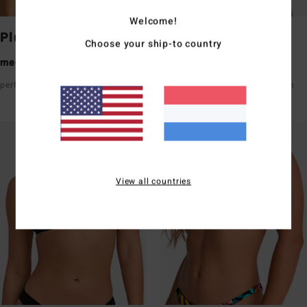
Welcome!
Plunge
Bandeau
Choose your ship-to country
medium bedekking
medium bedekking
perfect voor een kleinere cupmaat
perfect voor een kleine/medium
cupmaat
View all countries