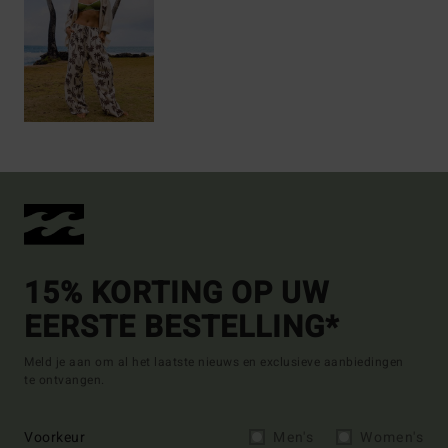
15% KORTING OP UW
EERSTE BESTELLING*
Meld je aan om al het laatste nieuws en exclusieve aanbiedingen
te ontvangen.
Voorkeur
Men's
Women's