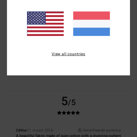
Comfort
Prijs-kwaliteitverhouding
5.0
5.0
Maat
Materiaal
5.0
Te klein
Te groot
View all countries
Kleur
5.0
5
/5
Céline
21. maart 2026
Geverifieerde aankoop
A beautiful fabric made of pure cotton with a stunning pattern