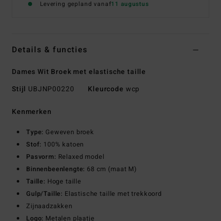
Levering gepland vanaf
11 augustus
Details & functies
Dames Wit Broek met elastische taille
Stijl
UBJNP00220
Kleurcode
wcp
Kenmerken
Type:
Geweven broek
Stof:
100% katoen
Pasvorm:
Relaxed model
Binnenbeenlengte:
68 cm (maat M)
Taille:
Hoge taille
Gulp/Taille:
Elastische taille met trekkoord
Zijnaadzakken
Logo:
Metalen plaatje