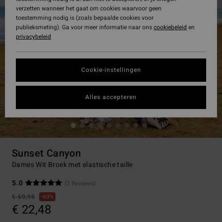
verzetten wanneer het gaat om cookies waarvoor geen
toestemming nodig is (zoals bepaalde cookies voor
publieksmeting). Ga voor meer informatie naar ons
cookiebeleid
en
privacybeleid
Cookie-instellingen
Alles accepteren
Sunset Canyon
Dames Wit Broek met elastische taille
5.0
(2 Reviews)
€ 59,95
63%
€ 22,48