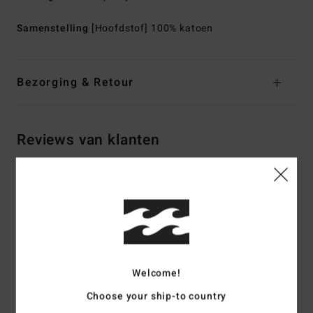
Samenstelling
[Hoofdstof] 100% katoen
Bezorging & Retour
Reviews van klanten
Gemiddelde score
5.0
/5
Welcome!
gebaseerd op
2 geverifieerde beoordelingen
sinds oktober
2025
Choose your ship-to country
100% van onze klanten bevelen dit product aan