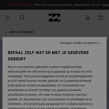
Ga
SALE ON SALE
25% extra korting op alle afgeprijsde items*
Dame
naar
Productinformatie
Jeans & Broeken
Doorgaan zonder accepteren
BEPAAL ZELF WAT ER MET JE GEGEVENS
GEBEURT
Wij en onze partners gebruiken cookies of gelijkwaardige
technologieën om informatie op je apparaat op te slaan en/of te
raadplegen. Deze persoonsgegevens (zoals je navigatiegegevens
en je IP-adres) kunnen worden gebruikt om je gepersonaliseerde
publicaties en content te presenteren; om de prestaties van
advertenties en content te meten; om gepersonaliseerde
advertenties te leveren; om meer te weten te komen over hun
publiek; om de producten van onze partners te ontwikkelen en te
verbeteren. Je kunt je keuzes aanpassen om cookies waarvoor je
toestemming nodig is al dan niet te accepteren, of je ertegen