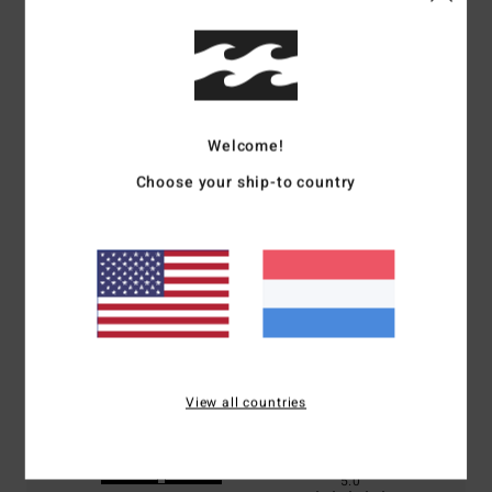
Reviews van klanten
Welcome!
Gemiddelde score
5.0
Choose your ship-to country
/5
gebaseerd op
1 geverifieerde beoordelingen
sinds juni 2026
0% van onze klanten bevelen dit product aan
Comfort
Prijs-kwaliteitverhouding
5.0
5.0
View all countries
Maat
Materiaal
5.0