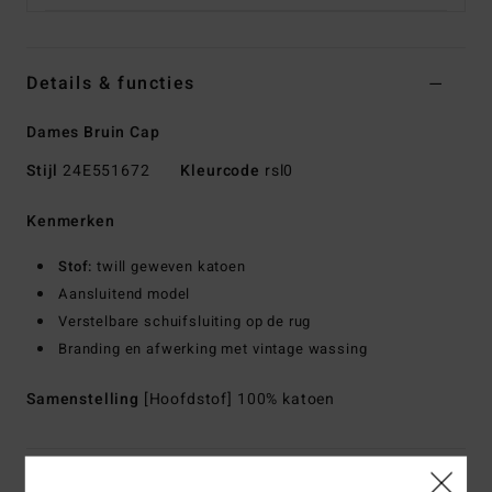
Details & functies
Dames Bruin Cap
Stijl
24E551672
Kleurcode
rsl0
Kenmerken
Stof:
twill geweven katoen
Aansluitend model
Verstelbare schuifsluiting op de rug
Branding en afwerking met vintage wassing
Samenstelling
[Hoofdstof] 100% katoen
Bezorging & Retour