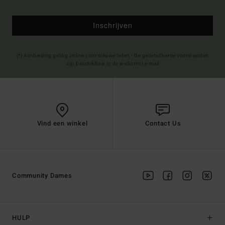
Inschrijven
(*) Aanbieding geldig online voor nieuwe leden - De gedetailleerde voorwaarden
zijn beschikbaar in de welkomst e-mail
Vind een winkel
Contact Us
Community Dames
HULP