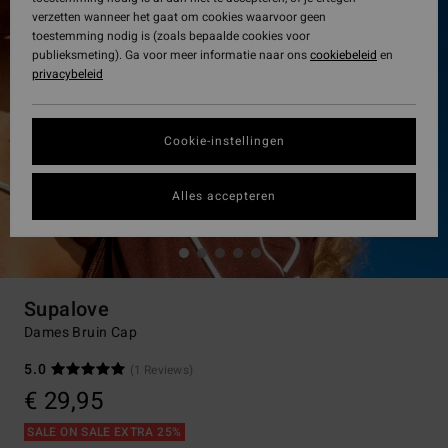
verzetten wanneer het gaat om cookies waarvoor geen
toestemming nodig is (zoals bepaalde cookies voor
publieksmeting). Ga voor meer informatie naar ons
cookiebeleid
en
privacybeleid
Cookie-instellingen
Alles accepteren
Supalove
Dames Bruin Cap
5.0
(1 Reviews)
€ 29,95
SALE ON SALE EXTRA 25%