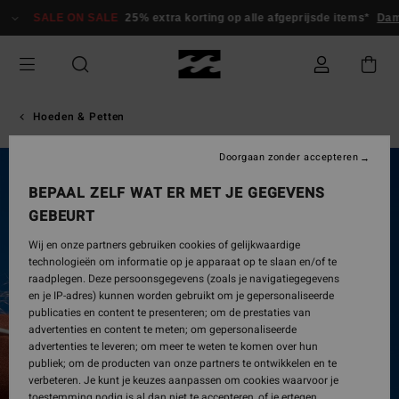
Ga
SALE ON SALE
25% extra korting op alle afgeprijsde items*
Dame
naar
Productinformatie
Hoeden & Petten
Doorgaan zonder accepteren
UITVERKOCHT
BEPAAL ZELF WAT ER MET JE GEGEVENS
GEBEURT
Wij en onze partners gebruiken cookies of gelijkwaardige
technologieën om informatie op je apparaat op te slaan en/of te
raadplegen. Deze persoonsgegevens (zoals je navigatiegegevens
en je IP-adres) kunnen worden gebruikt om je gepersonaliseerde
publicaties en content te presenteren; om de prestaties van
advertenties en content te meten; om gepersonaliseerde
advertenties te leveren; om meer te weten te komen over hun
publiek; om de producten van onze partners te ontwikkelen en te
verbeteren. Je kunt je keuzes aanpassen om cookies waarvoor je
toestemming nodig is al dan niet te accepteren, of je ertegen