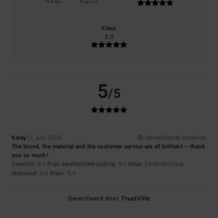
Te klein
Te groot
Kleur
5.0
5
/5
Kaley
12. juni 2026
Geverifieerde aankoop
The brand, the material and the customer service are all brilliant – thank
you so much!
Comfort
: 5
Prijs-kwaliteitverhouding
: 5
Maat
: Perfecte maat
/5
/5
Materiaal
: 5
Kleur
: 5
/5
/5
Geverifieerd door
TrustVille