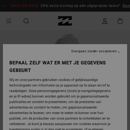
Ga
SALE ON SALE
25% extra korting op alle afgeprijsde items*
Da
naar
Productinformatie
Doorgaan zonder accepteren
BEPAAL ZELF WAT ER MET JE GEGEVENS
GEBEURT
Wij en onze partners gebruiken cookies of gelijkwaardige
technologieën om informatie op je apparaat op te slaan en/of te
raadplegen. Deze persoonsgegevens (zoals je navigatiegegevens
en je IP-adres) kunnen worden gebruikt om je gepersonaliseerde
publicaties en content te presenteren; om de prestaties van
advertenties en content te meten; om gepersonaliseerde
advertenties te leveren; om meer te weten te komen over hun
publiek; om de producten van onze partners te ontwikkelen en te
verbeteren. Je kunt je keuzes aanpassen om cookies waarvoor je
toestemming nodig is al dan niet te accepteren, of je ertegen