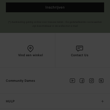
Inschrijven
(*) Aanbieding geldig online voor nieuwe leden - De gedetailleerde voorwaarden
zijn beschikbaar in de welkomst e-mail
Vind een winkel
Contact Us
Community Dames
HULP