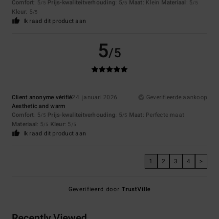
Comfort
: 5
Prijs-kwaliteitverhouding
: 5
Maat
: Klein
Materiaal
: 5
/5
/5
/5
Kleur
: 5
/5
Ik raad dit product aan
5
/5
Client anonyme vérifié
24. januari 2026
Geverifieerde aankoop
Aesthetic and warm
Comfort
: 5
Prijs-kwaliteitverhouding
: 5
Maat
: Perfecte maat
/5
/5
Materiaal
: 5
Kleur
: 5
/5
/5
Ik raad dit product aan
1
2
3
4
>
Geverifieerd door
TrustVille
Recently Viewed