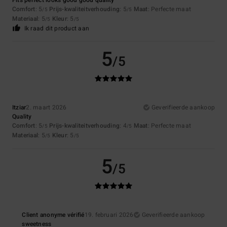
Fits perfect looks good good quality
Comfort
: 5
Prijs-kwaliteitverhouding
: 5
Maat
: Perfecte maat
/5
/5
Materiaal
: 5
Kleur
: 5
/5
/5
Ik raad dit product aan
5
/5
Itziar
2. maart 2026
Geverifieerde aankoop
Quality
Comfort
: 5
Prijs-kwaliteitverhouding
: 4
Maat
: Perfecte maat
/5
/5
Materiaal
: 5
Kleur
: 5
/5
/5
5
/5
Client anonyme vérifié
19. februari 2026
Geverifieerde aankoop
sweetness