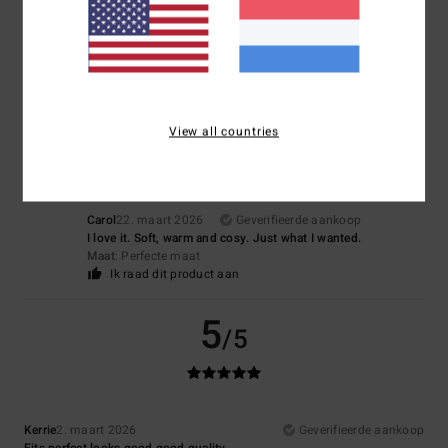
Nicola
26. maart 2026
Geverifieerde aankoop
Comfort
: 5
Prijs-kwaliteitverhouding
: 5
Maat
: Perfecte maat
/5
/5
Materiaal
: 5
Kleur
: 5
/5
/5
Ik raad dit product aan
5
/5
View all countries
Carol
22. maart 2026
Geverifieerde aankoop
I love it. Soft, warm and cosy. Just what I wanted.
Maat
: Perfecte maat
Ik raad dit product aan
5
/5
Kerrie
2. maart 2026
Geverifieerde aankoop