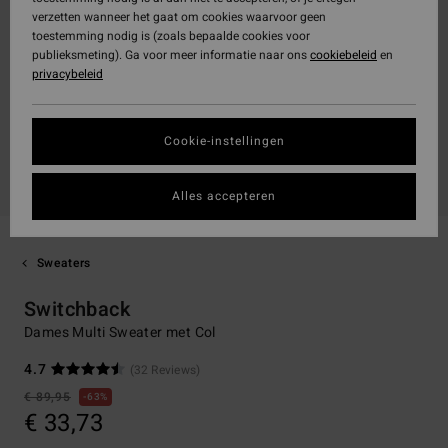
verzetten wanneer het gaat om cookies waarvoor geen
toestemming nodig is (zoals bepaalde cookies voor
publieksmeting). Ga voor meer informatie naar ons
cookiebeleid
en
privacybeleid
Cookie-instellingen
Alles accepteren
Sweaters
Switchback
Dames Multi Sweater met Col
4.7
(32 Reviews)
€ 89,95
63%
€ 33,73