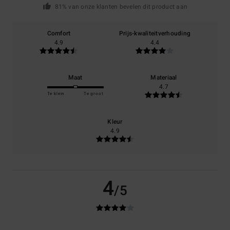
81% van onze klanten bevelen dit product aan
Comfort
Prijs-kwaliteitverhouding
4.9
4.4
Maat
Materiaal
4.7
Te klein
Te groot
Kleur
4.9
4
/5