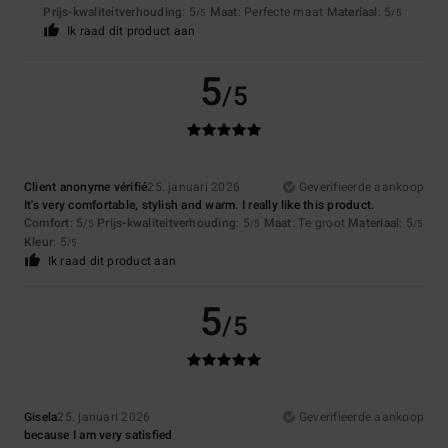
Prijs-kwaliteitverhouding
: 5
Maat
: Perfecte maat
Materiaal
: 5
/5
/5
Ik raad dit product aan
5
/5
Client anonyme vérifié
25. januari 2026
Geverifieerde aankoop
It's very comfortable, stylish and warm. I really like this product.
Comfort
: 5
Prijs-kwaliteitverhouding
: 5
Maat
: Te groot
Materiaal
: 5
/5
/5
/5
Kleur
: 5
/5
Ik raad dit product aan
5
/5
Gisela
25. januari 2026
Geverifieerde aankoop
because I am very satisfied