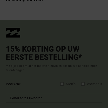
15% KORTING OP UW
EERSTE BESTELLING*
Meld je aan om al het laatste nieuws en exclusieve aanbiedingen
te ontvangen.
Voorkeur
Men's
Women's