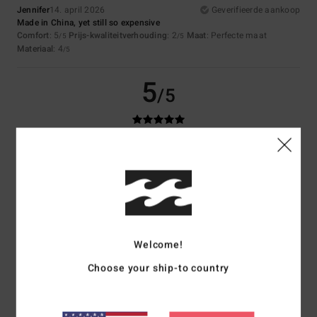
Jennifer
14. april 2026
Geverifieerde aankoop
Made in China, yet still so expensive
Comfort
: 5
Prijs-kwaliteitverhouding
: 2
Maat
: Perfecte maat
/5
/5
Materiaal
: 4
/5
5
/5
Heike
28. maart 2026
Geverifieerde aankoop
Very nice
Comfort
: 5
Prijs-kwaliteitverhouding
: 3
Maat
: Klein
Materiaal
: 5
/5
/5
/5
Kleur
: 5
/5
Ik raad dit product aan
5
Welcome!
/5
Choose your ship-to country