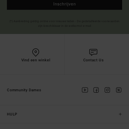
Inschrijven
(*) Aanbieding geldig online voor nieuwe leden - De gedetailleerde voorwaarden
zijn beschikbaar in de welkomst e-mail
Vind een winkel
Contact Us
Community Dames
HULP