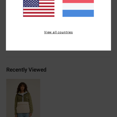
Zijsteekzakken
Elastische bies aan de zoom en mouwen
Adventure Division-label van gegoten rubber
Samenstelling
[Hoofdstof] 100% gerecycled polyester
View all countries
Bezorging & Retour
Recently Viewed