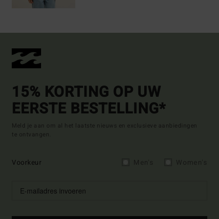
15% KORTING OP UW
EERSTE BESTELLING*
Meld je aan om al het laatste nieuws en exclusieve aanbiedingen
te ontvangen.
Voorkeur
Men's
Women's