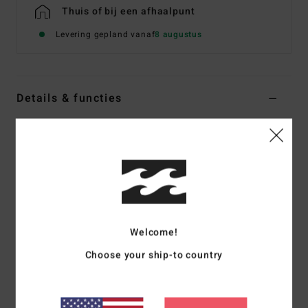
Thuis of bij een afhaalpunt
Levering gepland vanaf
8 augustus
Details & functies
Dames Wit Sherpa fleece met opstaande kraag
Stijl
EBJPF00141
Kleurcode
wcp
Kenmerken
Stof:
Gerecyclede Sherpastof
Fit:
Relaxed
Welcome!
Lengte:
26 Inch Hps [Maat M]
Choose your ship-to country
Opstaande kraag met drukknopen
Met ripstop gevoerde kraag
Klepzak met klittenband