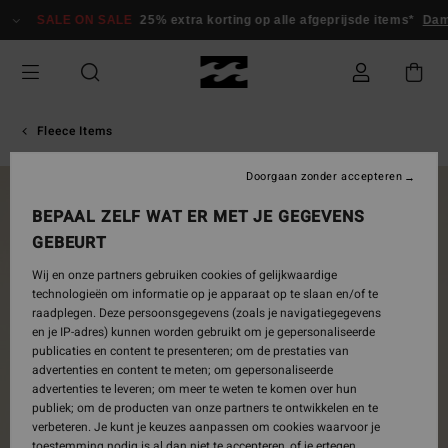
Ga
SALE ON SALE
25% extra korting op alle afgeprijsde items*
Dam
naar
Productinformatie
Fleece Items
Doorgaan zonder accepteren
NIEUW PRODUCT
BEPAAL ZELF WAT ER MET JE GEGEVENS
GEBEURT
Wij en onze partners gebruiken cookies of gelijkwaardige
technologieën om informatie op je apparaat op te slaan en/of te
raadplegen. Deze persoonsgegevens (zoals je navigatiegegevens
en je IP-adres) kunnen worden gebruikt om je gepersonaliseerde
publicaties en content te presenteren; om de prestaties van
advertenties en content te meten; om gepersonaliseerde
advertenties te leveren; om meer te weten te komen over hun
publiek; om de producten van onze partners te ontwikkelen en te
verbeteren. Je kunt je keuzes aanpassen om cookies waarvoor je
toestemming nodig is al dan niet te accepteren, of je ertegen