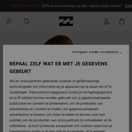
Ga
SALE ON SALE
25% extra korting op alle afgeprijsde items*
Da
naar
Productinformatie
Doorgaan zonder accepteren
BEPAAL ZELF WAT ER MET JE GEGEVENS
GEBEURT
Wij en onze partners gebruiken cookies of gelijkwaardige
technologieën om informatie op je apparaat op te slaan en/of te
raadplegen. Deze persoonsgegevens (zoals je navigatiegegevens
en je IP-adres) kunnen worden gebruikt om je gepersonaliseerde
publicaties en content te presenteren; om de prestaties van
advertenties en content te meten; om gepersonaliseerde
advertenties te leveren; om meer te weten te komen over hun
publiek; om de producten van onze partners te ontwikkelen en te
verbeteren. Je kunt je keuzes aanpassen om cookies waarvoor je
toestemming nodig is al dan niet te accepteren, of je ertegen