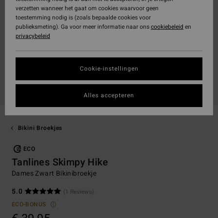
verzetten wanneer het gaat om cookies waarvoor geen
toestemming nodig is (zoals bepaalde cookies voor
publieksmeting). Ga voor meer informatie naar ons
cookiebeleid
en
privacybeleid
Cookie-instellingen
Alles accepteren
Bikini Broekjes
ECO
Tanlines Skimpy Hike
Dames Zwart Bikinibroekje
5.0
(1 Reviews)
ECO-BONUS