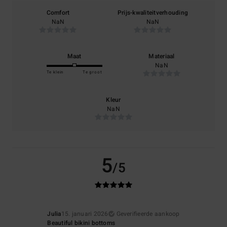
Comfort
Prijs-kwaliteitverhouding
NaN
NaN
Maat
Materiaal
NaN
Te klein
Te groot
Kleur
NaN
5
/5
Julia
15. januari 2026
Geverifieerde aankoop
Beautiful bikini bottoms