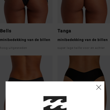
Bells
Tanga
minibedekking van de billen
minibedekking van de billen
hoog uitgesneden
super lage taille voor en achter