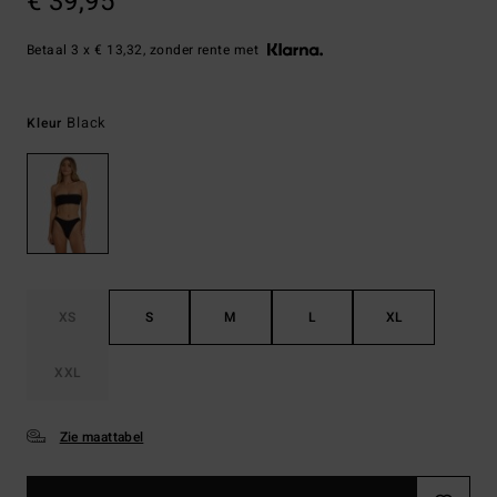
€ 39,95
Betaal 3 x € 13,32, zonder rente met
Black
Kleur
XS
S
M
L
XL
XXL
Zie maattabel