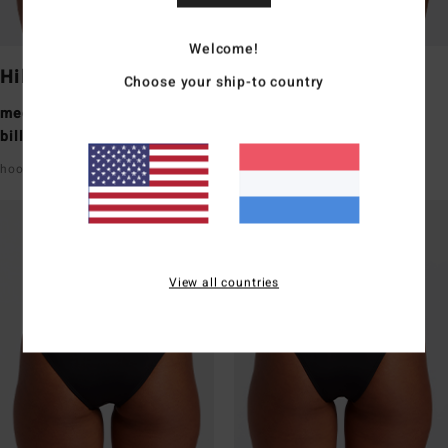
Welcome!
Hike
Fiji
Choose your ship-to country
medium bedekking van de
medium bedekking van de
billen
billen
hoog uitgesneden
V-shaped front & back
View all countries