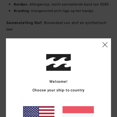
Bandjes:
Allergievrije, zacht aanvoelende band van SEBS
Branding:
Voorgevormd arch-logo op het bandje
Samenstelling
Stof:
Bovendeel van stof en synthetisch
leer
Bezorging & Retour
Reviews van klanten
Welcome!
Gemiddelde score
Choose your ship-to country
5.0
/5