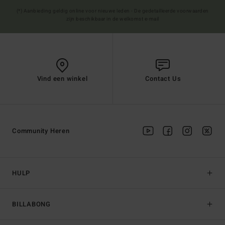
(*) Aanbieding geldig online voor nieuwe leden - De gedetailleerde voorwaarden
zijn beschikbaar in de welkomst e-mail
Vind een winkel
Contact Us
Community Heren
HULP
BILLABONG