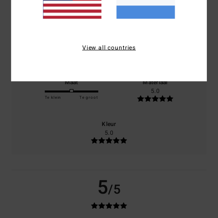
gebaseerd op
1 geverifieerde beoordelingen
sinds juni 2026
100% van onze klanten bevelen dit product aan
Comfort
Prijs-kwaliteitverhouding
View all countries
5.0
5.0
Maat
Materiaal
5.0
Te klein
Te groot
Kleur
5.0
5
/5