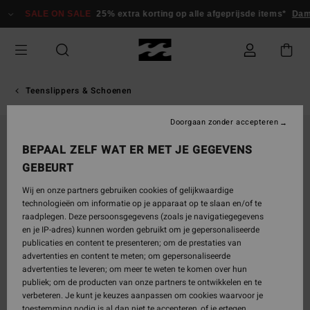
Ga
SALE ON SALE
25% extra korting op alle afgeprijsde items*
Dam
naar
Productinformatie
Teenslippers & Schoenen
Doorgaan zonder accepteren
BEPAAL ZELF WAT ER MET JE GEGEVENS
GEBEURT
Wij en onze partners gebruiken cookies of gelijkwaardige
technologieën om informatie op je apparaat op te slaan en/of te
raadplegen. Deze persoonsgegevens (zoals je navigatiegegevens
en je IP-adres) kunnen worden gebruikt om je gepersonaliseerde
publicaties en content te presenteren; om de prestaties van
advertenties en content te meten; om gepersonaliseerde
advertenties te leveren; om meer te weten te komen over hun
publiek; om de producten van onze partners te ontwikkelen en te
verbeteren. Je kunt je keuzes aanpassen om cookies waarvoor je
toestemming nodig is al dan niet te accepteren, of je ertegen