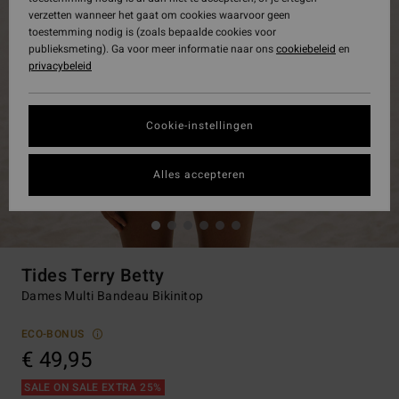
verzetten wanneer het gaat om cookies waarvoor geen
toestemming nodig is (zoals bepaalde cookies voor
publieksmeting). Ga voor meer informatie naar ons
cookiebeleid
en
privacybeleid
Cookie-instellingen
Alles accepteren
Tides Terry Betty
Dames Multi Bandeau Bikinitop
ECO-BONUS
€ 49,95
SALE ON SALE EXTRA 25%