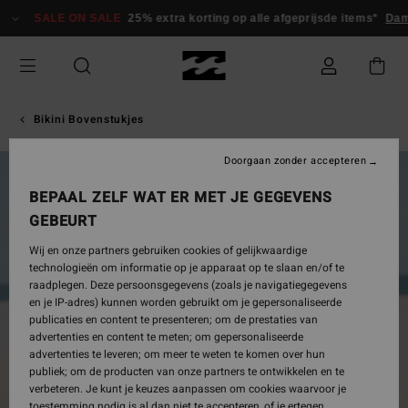
Ga
SALE ON SALE
25% extra korting op alle afgeprijsde items*
Dam
naar
Productinformatie
Bikini Bovenstukjes
Doorgaan zonder accepteren
UITVERKOCHT
BEPAAL ZELF WAT ER MET JE GEGEVENS
GEBEURT
Wij en onze partners gebruiken cookies of gelijkwaardige
technologieën om informatie op je apparaat op te slaan en/of te
raadplegen. Deze persoonsgegevens (zoals je navigatiegegevens
en je IP-adres) kunnen worden gebruikt om je gepersonaliseerde
publicaties en content te presenteren; om de prestaties van
advertenties en content te meten; om gepersonaliseerde
advertenties te leveren; om meer te weten te komen over hun
publiek; om de producten van onze partners te ontwikkelen en te
verbeteren. Je kunt je keuzes aanpassen om cookies waarvoor je
toestemming nodig is al dan niet te accepteren, of je ertegen