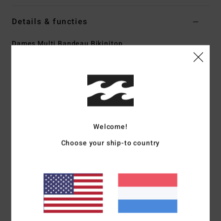
Details & functies
Dames Multi Bandeau Bikinitop
Stijl
ABJX300924
Kleurcode
mul
Kenmerken
Collectie:
Tides Terry-collectie
Stof:
Tides Terry-stof van gerecycled polyester en
Welcome!
elastaan
Vorm:
Bandeau
Choose your ship-to country
Halslijn:
Bandeau
Bandjes:
Afneembare, verstelbare bandjes, wordt
geleverd in een tasje
Vulling:
verwijderbare pads
Bedekking:
Mini bedekking
Sluiting:
S-haakje in het midden op de rug