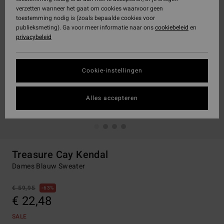
verzetten wanneer het gaat om cookies waarvoor geen
toestemming nodig is (zoals bepaalde cookies voor
publieksmeting). Ga voor meer informatie naar ons
cookiebeleid
en
privacybeleid
Cookie-instellingen
Alles accepteren
Treasure Cay Kendal
Dames Blauw Sweater
€ 59,95
63%
€ 22,48
SALE