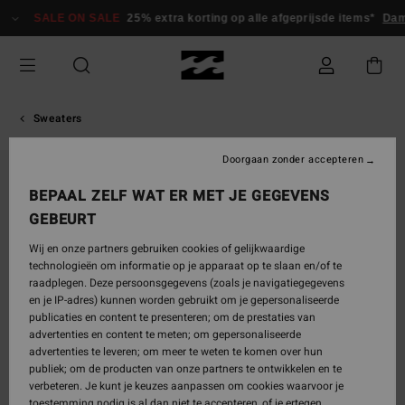
Ga
SALE ON SALE
25% extra korting op alle afgeprijsde items*
Dam
naar
Productinformatie
Sweaters
Doorgaan zonder accepteren
BEPAAL ZELF WAT ER MET JE GEGEVENS
GEBEURT
Wij en onze partners gebruiken cookies of gelijkwaardige
technologieën om informatie op je apparaat op te slaan en/of te
raadplegen. Deze persoonsgegevens (zoals je navigatiegegevens
en je IP-adres) kunnen worden gebruikt om je gepersonaliseerde
publicaties en content te presenteren; om de prestaties van
advertenties en content te meten; om gepersonaliseerde
advertenties te leveren; om meer te weten te komen over hun
publiek; om de producten van onze partners te ontwikkelen en te
verbeteren. Je kunt je keuzes aanpassen om cookies waarvoor je
toestemming nodig is al dan niet te accepteren, of je ertegen