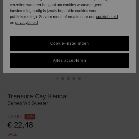
verzetten wanneer het gaat om cookies waarvoor geen
toestemming nodig is (zoals bepaalde cookies voor
publieksmeting). Ga voor meer informatie naar ons
cookiebeleid
en
privacybeleid
Cookie-instellingen
Alles accepteren
Treasure Cay Kendal
Dames Wit Sweater
€ 59,95
63%
€ 22,48
SALE