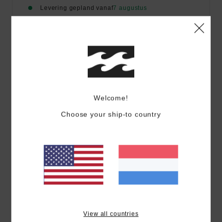
Levering gepland vanaf
7 augustus
Details & functies
Dames Wit Sweater
Stijl
BL000260
Kleurcode
wcp
Welcome!
Choose your ship-to country
Kenmerken
Stof:
sweatstof van katoen/polyester
pasvorm:
ruime pasvorm met een iets kortere lengte
Ronde hals
Geborduurd logo links op de borst
Geweven etiket aan de binnenkant
Samenstelling
[Hoofdstof] 80% katoen, 20% polyester
View all countries