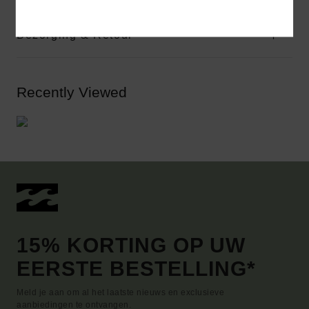
Bezorging & Retour
Recently Viewed
15% KORTING OP UW
EERSTE BESTELLING*
Meld je aan om al het laatste nieuws en exclusieve
aanbiedingen te ontvangen.