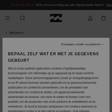
Ga
SALE ON SALE
25% extra korting op alle afgeprijsde items*
Da
naar
Productinformatie
Sweaters
Doorgaan zonder accepteren
BEPAAL ZELF WAT ER MET JE GEGEVENS
GEBEURT
Wij en onze partners gebruiken cookies of gelijkwaardige
technologieën om informatie op je apparaat op te slaan en/of te
raadplegen. Deze persoonsgegevens (zoals je navigatiegegevens
en je IP-adres) kunnen worden gebruikt om je gepersonaliseerde
publicaties en content te presenteren; om de prestaties van
advertenties en content te meten; om gepersonaliseerde
advertenties te leveren; om meer te weten te komen over hun
publiek; om de producten van onze partners te ontwikkelen en te
verbeteren. Je kunt je keuzes aanpassen om cookies waarvoor je
toestemming nodig is al dan niet te accepteren, of je ertegen