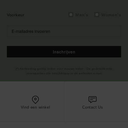
Voorkeur
Men's
Women's
Inschrijven
(*) Aanbieding geldig online voor nieuwe leden - De gedetailleerde
voorwaarden zijn beschikbaar in de welkomst e-mail
Vind een winkel
Contact Us