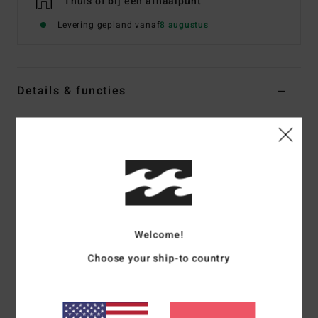
Thuis of bij een afhaalpunt
Levering gepland vanaf
8 augustus
Details & functies
Women Multi Triangle Bikini Top
Stijl
24O142508
Kleurcode
mul
Kenmerken
Fabric:
Recycled nylon blend fabric
Details:
Sliding cups
Welcome!
Coverage:
Medium
Choose your ship-to country
Padding:
Removable
Straps:
Halter Ties
Closure:
Ties at neck and centre back for adjustability
Branding:
Logo embroidery at wearers front left side