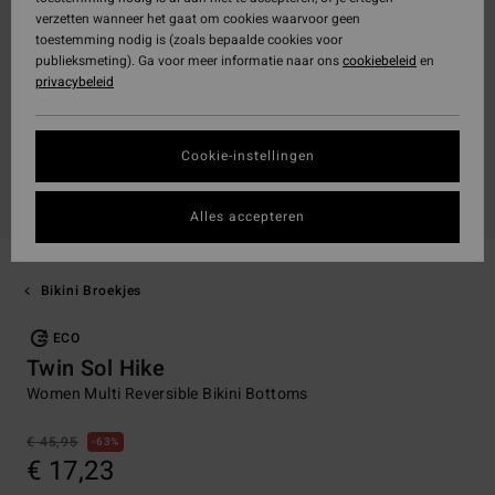
verzetten wanneer het gaat om cookies waarvoor geen
toestemming nodig is (zoals bepaalde cookies voor
publieksmeting). Ga voor meer informatie naar ons
cookiebeleid
en
privacybeleid
Cookie-instellingen
Alles accepteren
Bikini Broekjes
ECO
Twin Sol Hike
Women Multi Reversible Bikini Bottoms
€ 45,95
63%
€ 17,23