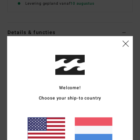
Levering gepland vanaf
10 augustus
Details & functies
Women Multi Reversible Bikini Bottoms
Stijl
24O282511
Kleurcode
mul
Kenmerken
Fabric:
Recycled nylon blend fabric
Welcome!
Coverage:
Skimpy bum coverage
Choose your ship-to country
Rise:
High Leg
Branding:
Logo embroidery at wearers back right side
seam.
Samenstelling
[Main Fabric] 78% Recycled Nylon 22%
Elastane