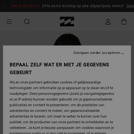
Ga
SALE ON SALE
25% extra korting op alle afgeprijsde items*
Dam
naar
Productinformatie
Doorgaan zonder accepteren
BEPAAL ZELF WAT ER MET JE GEGEVENS
GEBEURT
Wij en onze partners gebruiken cookies of gelijkwaardige
technologieën om informatie op je apparaat op te slaan en/of te
raadplegen. Deze persoonsgegevens (zoals je navigatiegegevens
en je IP-adres) kunnen worden gebruikt om je gepersonaliseerde
publicaties en content te presenteren; om de prestaties van
advertenties en content te meten; om gepersonaliseerde
advertenties te leveren; om meer te weten te komen over hun
publiek; om de producten van onze partners te ontwikkelen en te
verbeteren. Je kunt je keuzes aanpassen om cookies waarvoor je
toestemming nodig is al dan niet te accepteren, of je ertegen