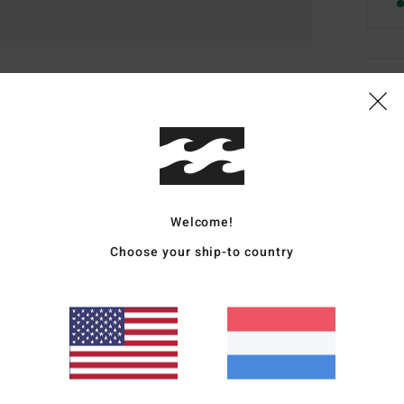
Deta
Dames
Stijl
E
Kenm
Welcome!
T
Choose your ship-to country
S
B
B
B
Same
elast