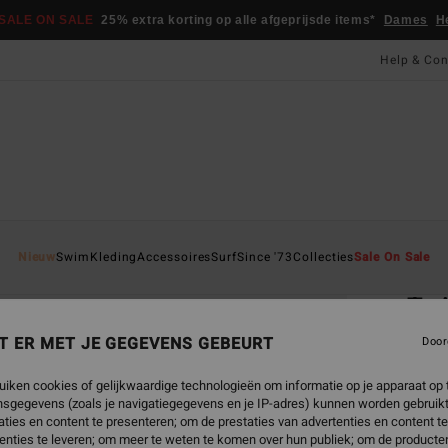
SALE ON SALE
25% extra korting op alle afgeprijsde items*
Dames
H
Help & Con
Startpa
Nieuw
Swim
Kleding
Accessoires
Surf
Since '73
Collecties
Sale On Sale
EC
Twi
Dames
T ER MET JE GEGEVENS GEBEURT
Door
ECO-B
uiken cookies of gelijkwaardige technologieën om informatie op je apparaat op t
sgegevens (zoals je navigatiegegevens en je IP-adres) kunnen worden gebruikt
€ 45,
ties en content te presenteren; om de prestaties van advertenties en content t
€ 1
enties te leveren; om meer te weten te komen over hun publiek; om de producten