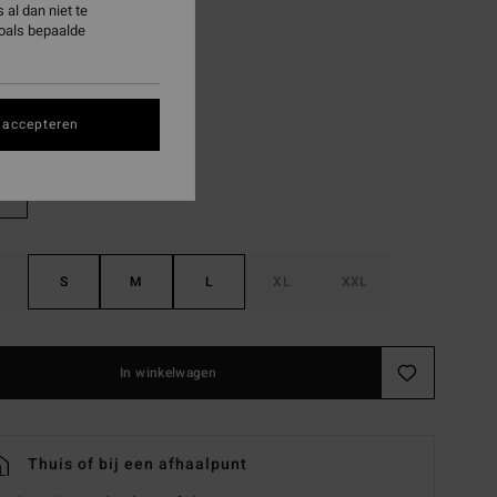
al dan niet te
zoals bepaalde
ON SALE EXTRA 25%
Multi
 accepteren
S
M
L
XL
XXL
In winkelwagen
Thuis of bij een afhaalpunt