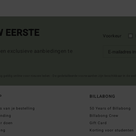
W EERSTE
Voorkeur
 en exclusieve aanbiedingen te
ng geldig online voor nieuwe leden - De gedetailleerde voorwaarden zijn beschikbaar in de we
P
BILLABONG
s van je bestelling
50 Years of Billabong
ending
Billabong Crew
ur doen
Gift Card
ing
Korting voor studenten