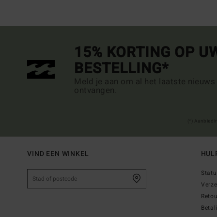
15% KORTING OP U
BESTELLING*
Meld je aan om al het laatste nieuws
ontvangen.
(*) Aanbiedi
VIND EEN WINKEL
HUL
Statu
Verz
Reto
Betal