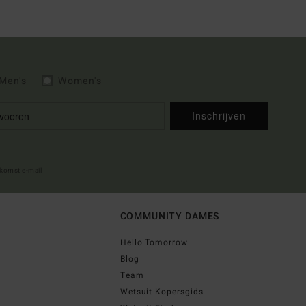
Men's
Women's
Inschrijven
lkomst e-mail
COMMUNITY DAMES
Hello Tomorrow
Blog
Team
Wetsuit Kopersgids