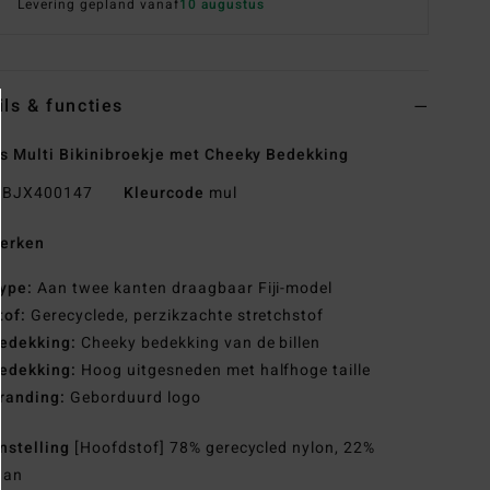
Levering gepland vanaf
10 augustus
ils & functies
 Multi Bikinibroekje met Cheeky Bedekking
BJX400147
Kleurcode
mul
erken
ype:
Aan twee kanten draagbaar Fiji-model
tof:
Gerecyclede, perzikzachte stretchstof
edekking:
Cheeky bedekking van de billen
edekking:
Hoog uitgesneden met halfhoge taille
randing:
Geborduurd logo
nstelling
[Hoofdstof] 78% gerecycled nylon, 22%
aan