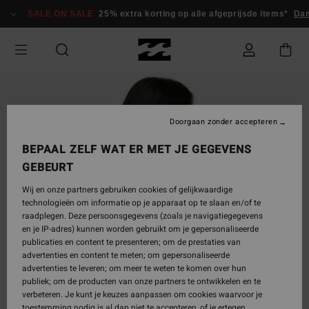
Ga
SALE ON SALE
25% extra korting op alle afgeprijsde items*
Da
naar
Productinformatie
Doorgaan zonder accepteren
BEPAAL ZELF WAT ER MET JE GEGEVENS
GEBEURT
Wij en onze partners gebruiken cookies of gelijkwaardige
technologieën om informatie op je apparaat op te slaan en/of te
raadplegen. Deze persoonsgegevens (zoals je navigatiegegevens
en je IP-adres) kunnen worden gebruikt om je gepersonaliseerde
publicaties en content te presenteren; om de prestaties van
advertenties en content te meten; om gepersonaliseerde
advertenties te leveren; om meer te weten te komen over hun
publiek; om de producten van onze partners te ontwikkelen en te
verbeteren. Je kunt je keuzes aanpassen om cookies waarvoor je
toestemming nodig is al dan niet te accepteren, of je ertegen