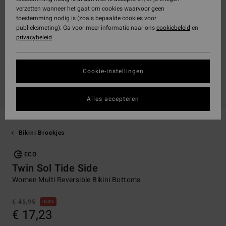
verzetten wanneer het gaat om cookies waarvoor geen
toestemming nodig is (zoals bepaalde cookies voor
publieksmeting). Ga voor meer informatie naar ons
cookiebeleid
en
privacybeleid
Cookie-instellingen
Alles accepteren
Bikini Broekjes
ECO
Twin Sol Tide Side
Women Multi Reversible Bikini Bottoms
€ 45,95
63%
€ 17,23