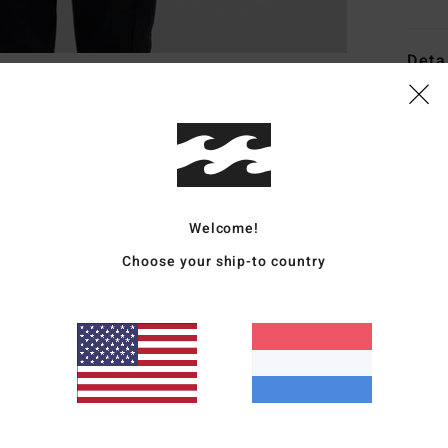
Deta
Jonge
Stijl
E
Kenm
Welcome!
S
F
Choose your ship-to country
R
Z
G
Same
katoe