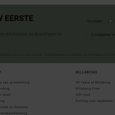
W EERSTE
Voorkeur
 en exclusieve aanbiedingen te
ng geldig online voor nieuwe leden - De gedetailleerde voorwaarden zijn beschikbaar in de we
P
BILLABONG
s van je bestelling
50 Years of Billabong
ending
Billabong Crew
ur doen
Gift Card
ing
Korting voor studenten
aties en Garantie
vensbescherming