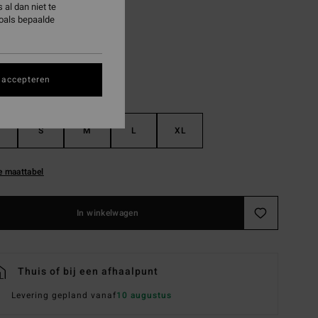
al dan niet te
White
zoals bepaalde
 accepteren
S
M
L
XL
e maattabel
In winkelwagen
Thuis of bij een afhaalpunt
Levering gepland vanaf
10 augustus