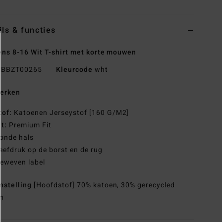
ils & functies
ns 8-16 Wit T-shirt met korte mouwen
BBZT00265
Kleurcode
wht
erken
tof:
Katoenen Jerseystof [160 G/M2]
it:
Premium Fit
onde hals
eefdruk op de borst en de rug
eweven label
nstelling
[Hoofdstof] 70% katoen, 30% gerecycled
n