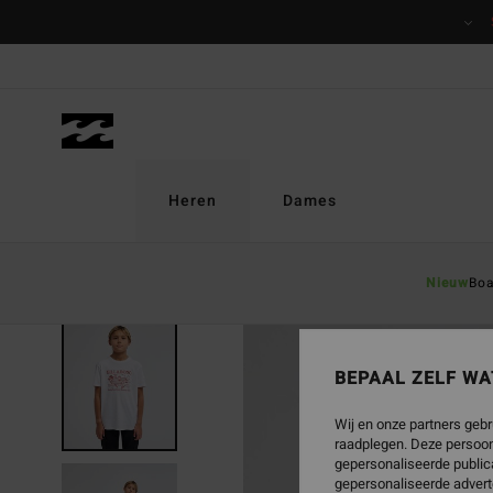
Ga
naar
Productinformatie
Heren
Dames
Nieuw
Boa
NIEUW PRODUCT
BEPAAL ZELF WA
Wij en onze partners gebr
raadplegen. Deze persoon
gepersonaliseerde publica
gepersonaliseerde advert