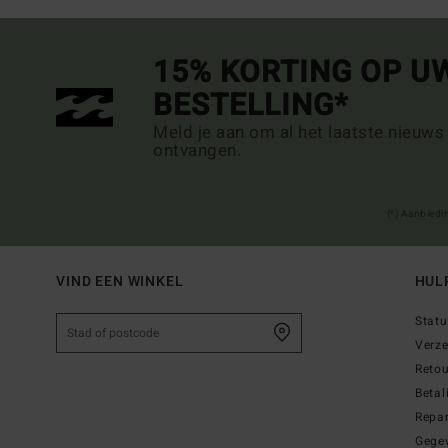
15% KORTING OP U
BESTELLING*
Meld je aan om al het laatste nieuws
ontvangen.
(*) Aanbiedi
VIND EEN WINKEL
HUL
Statu
Verz
Reto
Betal
Repar
Gege