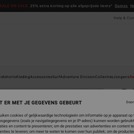
SALE ON SALE
25% extra korting op alle afgeprijsde items*
Dames
H
Help & Con
Startpa
rdshorts
Kleding
Accessoires
Surf
Adventure Division
Collecties
Jongens
Sa
EC
Tw
Jonge
T ER MET JE GEGEVENS GEBEURT
Door
ECO-B
uiken cookies of gelijkwaardige technologieën om informatie op je apparaat op t
€ 1
sgegevens (zoals je navigatiegegevens en je IP-adres) kunnen worden gebruikt
ties en content te presenteren; om de prestaties van advertenties en content t
enties te leveren; om meer te weten te komen over hun publiek; om de producten