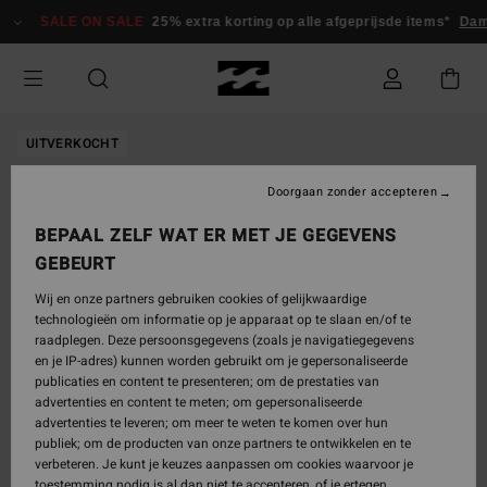
Ga
SALE ON SALE
25% extra korting op alle afgeprijsde items*
Dam
naar
Productinformatie
UITVERKOCHT
Doorgaan zonder accepteren
BEPAAL ZELF WAT ER MET JE GEGEVENS
GEBEURT
Wij en onze partners gebruiken cookies of gelijkwaardige
technologieën om informatie op je apparaat op te slaan en/of te
raadplegen. Deze persoonsgegevens (zoals je navigatiegegevens
en je IP-adres) kunnen worden gebruikt om je gepersonaliseerde
publicaties en content te presenteren; om de prestaties van
advertenties en content te meten; om gepersonaliseerde
advertenties te leveren; om meer te weten te komen over hun
publiek; om de producten van onze partners te ontwikkelen en te
verbeteren. Je kunt je keuzes aanpassen om cookies waarvoor je
toestemming nodig is al dan niet te accepteren, of je ertegen