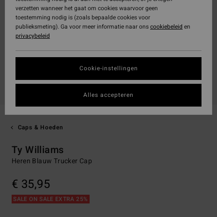
verzetten wanneer het gaat om cookies waarvoor geen
toestemming nodig is (zoals bepaalde cookies voor
publieksmeting). Ga voor meer informatie naar ons
cookiebeleid
en
privacybeleid
Cookie-instellingen
Alles accepteren
Caps & Hoeden
Ty Williams
Heren Blauw Trucker Cap
€ 35,95
SALE ON SALE EXTRA 25%