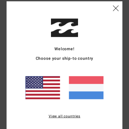
Details & functies
Heren Blauw Trucker Cap
Stijl
24A553504
Kleurcode
ssb
Kenmerken
Welcome!
Onderdeel van de Ty William Billabong Gallery-collectie
Choose your ship-to country
Medium profile, ongestructureerd trucker-model met 5
panden
Halfgebogen klep
Plastic schuifsluiting
Corduroy stof op het bovenwerk en klep
Geweven patch met kunst van Ty William
Samenstelling
100% katoen
View all countries