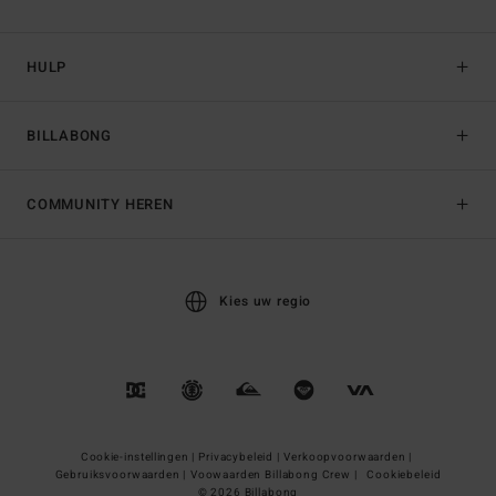
HULP
BILLABONG
COMMUNITY HEREN
Kies uw regio
Cookie-instellingen |
Privacybeleid |
Verkoopvoorwaarden |
Gebruiksvoorwaarden |
Voowaarden Billabong Crew |
Cookiebeleid
© 2026 Billabong