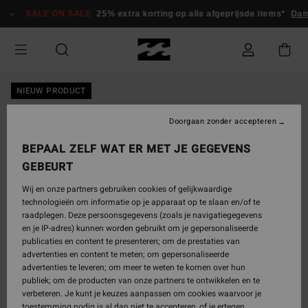
Ga
SALE ON SALE
25% extra korting op alle afgeprijsde items*
Dam
naar
Productinformatie
NIEUW PRODUCT
Doorgaan zonder accepteren
BEPAAL ZELF WAT ER MET JE GEGEVENS
GEBEURT
Wij en onze partners gebruiken cookies of gelijkwaardige
technologieën om informatie op je apparaat op te slaan en/of te
raadplegen. Deze persoonsgegevens (zoals je navigatiegegevens
en je IP-adres) kunnen worden gebruikt om je gepersonaliseerde
publicaties en content te presenteren; om de prestaties van
advertenties en content te meten; om gepersonaliseerde
advertenties te leveren; om meer te weten te komen over hun
publiek; om de producten van onze partners te ontwikkelen en te
verbeteren. Je kunt je keuzes aanpassen om cookies waarvoor je
toestemming nodig is al dan niet te accepteren, of je ertegen