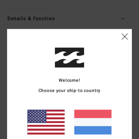
Details & functies
Heren Grijs Trucker Cap
Stijl
EBYHA00189
Kleurcode
pew
Kenmerken
Stof:
Schuim Trucker
Constructie:
5-Paneels
Welcome!
Gebogen klep
Choose your ship-to country
Bedrukt logo voorop
Flaglabel achterop
TY Williams Billabong Gallery-collectie
Samenstelling
[Hoofdstof] 80% polyester, 20% katoen