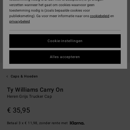
verzetten wanneer het gaat om cookies waarvoor geen
toestemming nodig is (zoals bepaalde cookies voor
publieksmeting). Ga voor meer informatie naar ons
cookiebeleid
en
privacybeleid
Cookie-instellingen
Alles accepteren
Caps & Hoeden
Ty Williams Carry On
Heren Grijs Trucker Cap
€ 35,95
Betaal 3 x € 11,98, zonder rente met