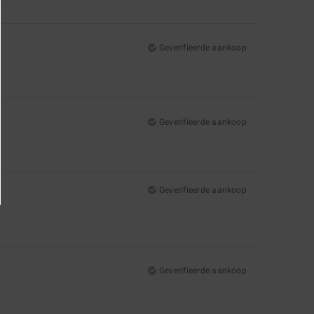
Geverifieerde aankoop
Geverifieerde aankoop
Geverifieerde aankoop
Geverifieerde aankoop