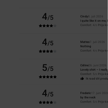
4
/5
Cindy
8. juli 2026
I quite like it on me, 
Comfort
: 4
Prijs-k
/5
4
/5
Matteo
7. juli 2026
Nothing
Comfort
: 4
Prijs-k
/5
5
Céline
26. juni 2026
/5
Lovely shirt – I really
Comfort
: 5
Prijs-k
/5
Ik raad dit prod
4
/5
Frederic
17. juni 202
by the neck
Comfort
: 5
Prijs-k
/5