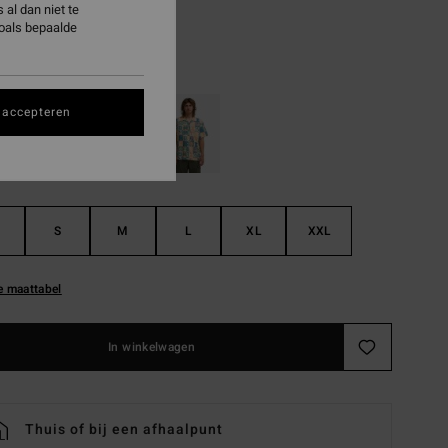
al dan niet te
ON SALE EXTRA 25%
zoals bepaalde
Chino
 accepteren
S
M
L
XL
XXL
e maattabel
In winkelwagen
Thuis of bij een afhaalpunt