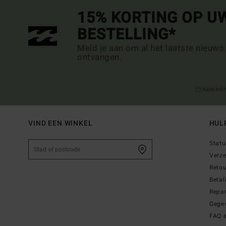
15% KORTING OP U
BESTELLING*
Meld je aan om al het laatste nieuws
ontvangen.
(*) Aanbiedi
VIND EEN WINKEL
HUL
Statu
Verz
Reto
Betal
Repar
Gege
FAQ 