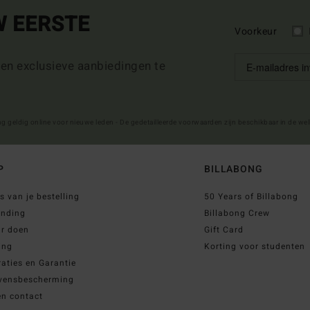
W EERSTE
Voorkeur
 en exclusieve aanbiedingen te
ng geldig online voor nieuwe leden - De gedetailleerde voorwaarden zijn beschikbaar in de we
P
BILLABONG
s van je bestelling
50 Years of Billabong
ending
Billabong Crew
ur doen
Gift Card
ing
Korting voor studenten
aties en Garantie
vensbescherming
en contact