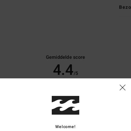
Bezo
Gemiddelde score
4.4
/5
gebaseerd op
8 geverifieerde beoordelingen
sinds april 2026
50% van onze klanten bevelen dit product aan
js-kwaliteitverhouding
Maat
Materia
4.4
4.3
Te klein
Te groot
Welcome!