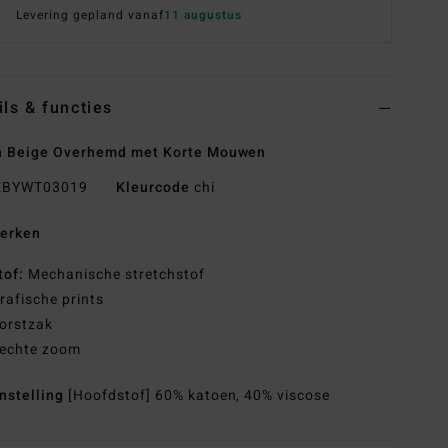
Levering gepland vanaf
11 augustus
ils & functies
n Beige Overhemd met Korte Mouwen
BYWT03019
Kleurcode
chi
erken
tof:
Mechanische stretchstof
rafische prints
orstzak
echte zoom
nstelling
[Hoofdstof] 60% katoen, 40% viscose