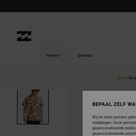
Ga
naar
Productinformatie
Heren
Dames
Nieuw
Boa
BEPAAL ZELF WA
Wij en onze partners gebr
raadplegen. Deze persoon
gepersonaliseerde publica
gepersonaliseerde advert