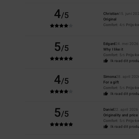
4
/5
Christian
15. juni 20
Original
Comfort
: 4
Prijs-k
/5
5
Edgard
24. mei 2026
/5
Why I like it
Comfort
: 5
Prijs-k
/5
Ik raad dit prod
4
Simona
28. april 202
/5
For a gift
Comfort
: 5
Prijs-k
/5
Ik raad dit prod
5
Daniel
22. april 2026
/5
Originality and price
Comfort
: 5
Prijs-k
/5
Ik raad dit prod