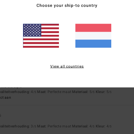
Choose your ship-to country
but at first glance, not really
waliteitverhouding
: 4
Maat
: Perfecte maat
Materiaal
: 4
Kleur
: 4
/5
/5
/5
waliteitverhouding
: 5
Maat
: Perfecte maat
Materiaal
: 4
Kleur
: 3
/5
/5
/5
View all countries
 like the style
waliteitverhouding
: 4
Maat
: Perfecte maat
Materiaal
: 5
Kleur
: 5
/5
/5
/5
uct aan
6
waliteitverhouding
: 3
Maat
: Perfecte maat
Materiaal
: 4
Kleur
: 4
/5
/5
/5