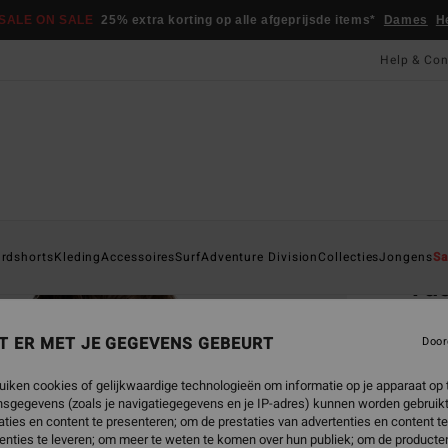
SALE ON SALE
25% extra korting op alle afgeprijsde items*
Dames
H
Help & Con
Startpa
rdshorts
Kleding
Accessoires
Surf
Adventure Division
Collecties
Jongens
Sa
Va
Heren
T ER MET JE GEGEVENS GEBEURT
Door
4.4
€ 65,
uiken cookies of gelijkwaardige technologieën om informatie op je apparaat op t
€ 2
sgegevens (zoals je navigatiegegevens en je IP-adres) kunnen worden gebruikt
ties en content te presenteren; om de prestaties van advertenties en content t
SALE
enties te leveren; om meer te weten te komen over hun publiek; om de producten