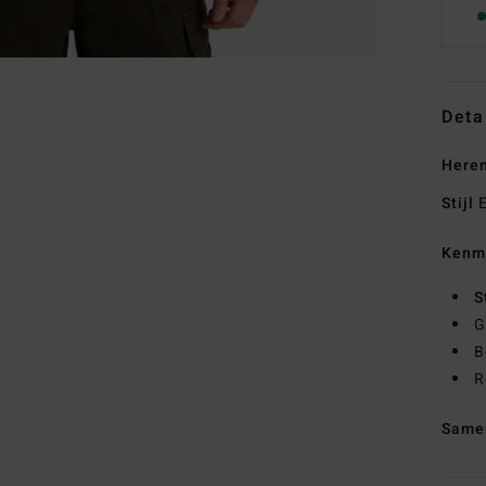
Deta
Here
Stijl
E
Kenm
S
G
B
R
Same