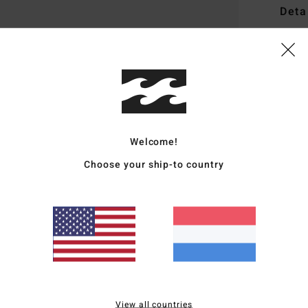
Deta
Here
Stijl
E
Kenm
S
Welcome!
C
K
Choose your ship-to country
S
B
G
Same
Bezo
View all countries