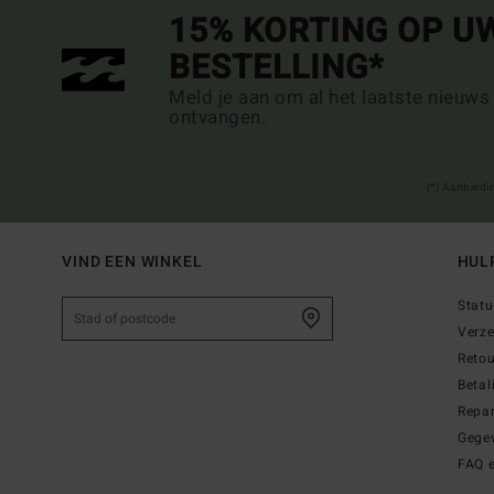
15% KORTING OP U
BESTELLING*
Meld je aan om al het laatste nieuws
ontvangen.
(*) Aanbiedi
VIND EEN WINKEL
HUL
Statu
Verz
Reto
Betal
Repar
Gege
FAQ 