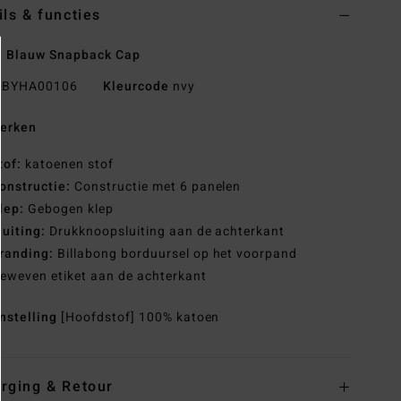
ils & functies
n Blauw Snapback Cap
BYHA00106
Kleurcode
nvy
erken
tof:
katoenen stof
onstructie:
Constructie met 6 panelen
lep:
Gebogen klep
luiting:
Drukknoopsluiting aan de achterkant
randing:
Billabong borduursel op het voorpand
eweven etiket aan de achterkant
nstelling
[Hoofdstof] 100% katoen
rging & Retour