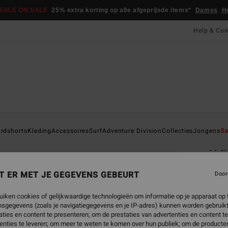
SALE ON SALE
25% extra korting op alle afgeprijsde items*
Dames
H
Help & Con
Startpa
rdshorts
Kleding
Accessoires
Surf
Adventure Division
Collecties
Jongens
Sa
Wa
Heren
T ER MET JE GEGEVENS GEBEURT
Door
€ 2
uiken cookies of gelijkwaardige technologieën om informatie op je apparaat op t
sgegevens (zoals je navigatiegegevens en je IP-adres) kunnen worden gebruikt
ties en content te presenteren; om de prestaties van advertenties en content t
Kleur
enties te leveren; om meer te weten te komen over hun publiek; om de producten