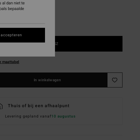
al dan niet te
zoals bepaalde
 accepteren
1SZ
e maattabel
In winkelwagen
Thuis of bij een afhaalpunt
Levering gepland vanaf
10 augustus