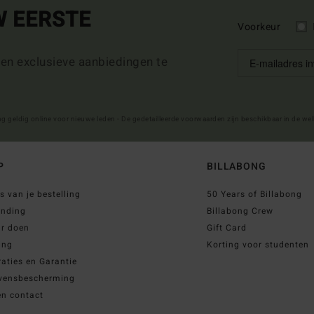
W EERSTE
Voorkeur
 en exclusieve aanbiedingen te
ng geldig online voor nieuwe leden - De gedetailleerde voorwaarden zijn beschikbaar in de we
P
BILLABONG
s van je bestelling
50 Years of Billabong
ending
Billabong Crew
ur doen
Gift Card
ing
Korting voor studenten
aties en Garantie
vensbescherming
en contact