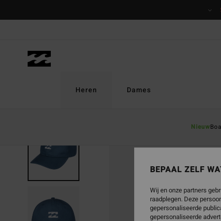
Ga
naar
Productinformatie
Heren
Dames
Nieuw
Boa
BEPAAL ZELF WA
Wij en onze partners gebr
raadplegen. Deze persoon
gepersonaliseerde publica
gepersonaliseerde advert