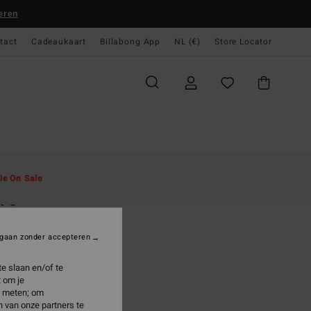
eren
tact
Cadeaukaart
Billabong App
NL (€)
Store Locator
gina
Heren
Accessoires
Caps & Hoeden
le On Sale
ve
 Blauw Snapback Cap
gaan zonder accepteren
5,99
e slaan en/of te
 om je
e meten; om
Navy
 van onze partners te