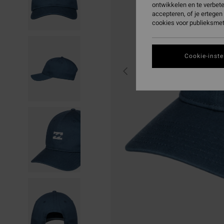
ontwikkelen en te verbet
accepteren, of je ertege
cookies voor publieksmet
Cookie-inste