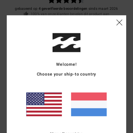
gebaseerd op
4 geverifieerde beoordelingen
sinds maart 2026
100% van onze klanten bevelen dit product aan
Comfort
Prijs-kwaliteitverhouding
4.5
4.5
Maat
Materiaal
4.3
Welcome!
Te klein
Te groot
Choose your ship-to country
Kleur
4.3
4
/5