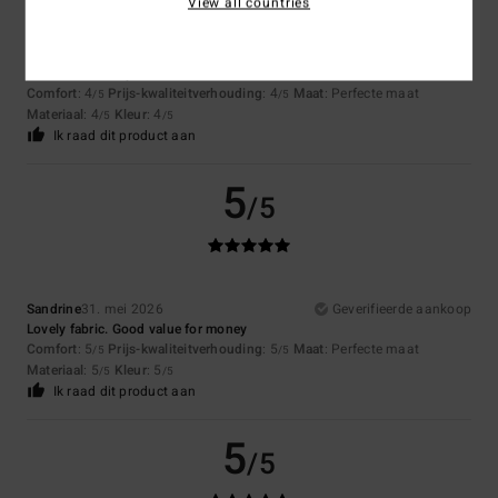
View all countries
Cyrille
7. juli 2026
Geverifieerde aankoop
I haven’t tried it yet – it takes a bit of time.
Comfort
: 4
Prijs-kwaliteitverhouding
: 4
Maat
: Perfecte maat
/5
/5
Materiaal
: 4
Kleur
: 4
/5
/5
Ik raad dit product aan
5
/5
Sandrine
31. mei 2026
Geverifieerde aankoop
Lovely fabric. Good value for money
Comfort
: 5
Prijs-kwaliteitverhouding
: 5
Maat
: Perfecte maat
/5
/5
Materiaal
: 5
Kleur
: 5
/5
/5
Ik raad dit product aan
5
/5