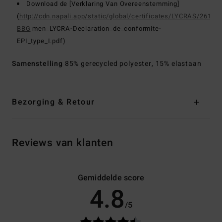
Download de [Verklaring Van Overeenstemming]
(
http://cdn.napali.app/static/global/certificates/LYCRAS/261-
BBG
men_LYCRA-Declaration_de_conformite-
EPI_type_I.pdf)
Samenstelling
85% gerecycled polyester, 15% elastaan
Bezorging & Retour
Reviews van klanten
Gemiddelde score
4.8
/5