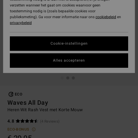
verzetten wanneer het gaat om cookies waarvoor geen
toestemming nodig is (zoals bepaalde cookies voor
publieksmeting). Ga voor meer informatie naar ons
cookiebeleid
en
privacybeleid
Cookie-instellingen
Alles accepteren
ECO
Waves All Day
Heren Wit Rash Vest met Korte Mouw
4.8
(4 Reviews)
ECO-BONUS