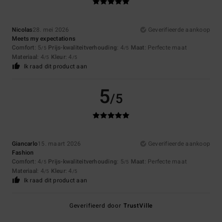
Nicolas
28. mei 2026
Geverifieerde aankoop
Meets my expectations
Comfort
: 5
Prijs-kwaliteitverhouding
: 4
Maat
: Perfecte maat
/5
/5
Materiaal
: 4
Kleur
: 4
/5
/5
Ik raad dit product aan
5
/5
Giancarlo
15. maart 2026
Geverifieerde aankoop
Fashion
Comfort
: 4
Prijs-kwaliteitverhouding
: 5
Maat
: Perfecte maat
/5
/5
Materiaal
: 4
Kleur
: 4
/5
/5
Ik raad dit product aan
Geverifieerd door
TrustVille