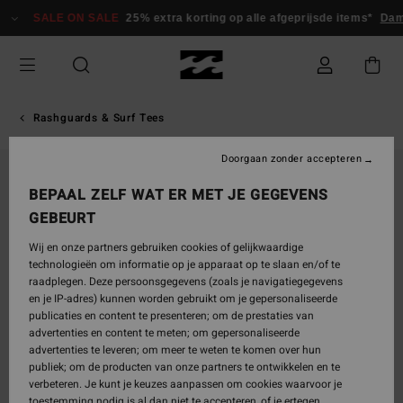
Ga
SALE ON SALE
25% extra korting op alle afgeprijsde items*
Dame
naar
Productinformatie
Rashguards & Surf Tees
Doorgaan zonder accepteren
BEPAAL ZELF WAT ER MET JE GEGEVENS
GEBEURT
Wij en onze partners gebruiken cookies of gelijkwaardige
technologieën om informatie op je apparaat op te slaan en/of te
raadplegen. Deze persoonsgegevens (zoals je navigatiegegevens
en je IP-adres) kunnen worden gebruikt om je gepersonaliseerde
publicaties en content te presenteren; om de prestaties van
advertenties en content te meten; om gepersonaliseerde
advertenties te leveren; om meer te weten te komen over hun
publiek; om de producten van onze partners te ontwikkelen en te
verbeteren. Je kunt je keuzes aanpassen om cookies waarvoor je
toestemming nodig is al dan niet te accepteren, of je ertegen