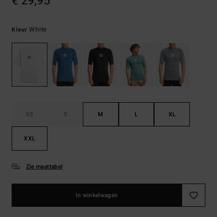
€ 29,95
White
Kleur
XS
S
M
L
XL
XXL
Zie maattabel
In winkelwagen