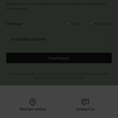
Meld je aan om al het laatste nieuws en exclusieve aanbiedingen
te ontvangen.
Voorkeur
Men's
Women's
Inschrijven
(*) Aanbieding geldig online voor nieuwe leden - De gedetailleerde voorwaarden
zijn beschikbaar in de welkomst e-mail
Vind een winkel
Contact Us