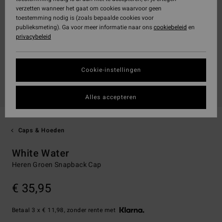
verzetten wanneer het gaat om cookies waarvoor geen
toestemming nodig is (zoals bepaalde cookies voor
publieksmeting). Ga voor meer informatie naar ons
cookiebeleid
en
privacybeleid
Cookie-instellingen
Alles accepteren
Caps & Hoeden
White Water
Heren Groen Snapback Cap
€ 35,95
Betaal 3 x € 11,98, zonder rente met