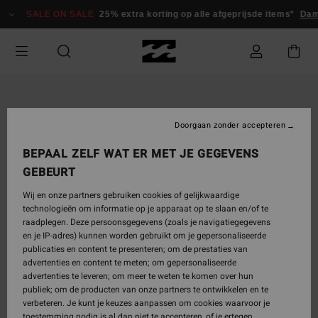
Ga
SALE ON SALE
25% extra korting op alle afgeprijsde items*
Dame
naar
Productinformatie
Doorgaan zonder accepteren
BEPAAL ZELF WAT ER MET JE GEGEVENS
GEBEURT
Wij en onze partners gebruiken cookies of gelijkwaardige
technologieën om informatie op je apparaat op te slaan en/of te
raadplegen. Deze persoonsgegevens (zoals je navigatiegegevens
en je IP-adres) kunnen worden gebruikt om je gepersonaliseerde
publicaties en content te presenteren; om de prestaties van
advertenties en content te meten; om gepersonaliseerde
advertenties te leveren; om meer te weten te komen over hun
publiek; om de producten van onze partners te ontwikkelen en te
verbeteren. Je kunt je keuzes aanpassen om cookies waarvoor je
toestemming nodig is al dan niet te accepteren, of je ertegen