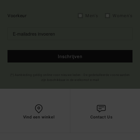
Voorkeur
Men's
Women's
Inschrijven
(*) Aanbieding geldig online voor nieuwe leden - De gedetailleerde voorwaarden
zijn beschikbaar in de welkomst e-mail
Vind een winkel
Contact Us