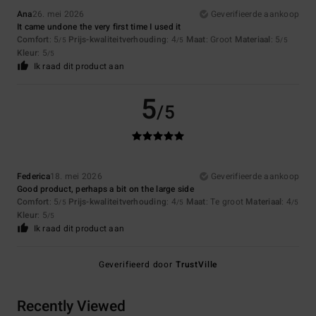
Ana
26. mei 2026
Geverifieerde aankoop
It came undone the very first time I used it
Comfort
: 5
Prijs-kwaliteitverhouding
: 4
Maat
: Groot
Materiaal
: 5
/5
/5
/5
Kleur
: 5
/5
Ik raad dit product aan
5
/5
Federica
18. mei 2026
Geverifieerde aankoop
Good product, perhaps a bit on the large side
Comfort
: 5
Prijs-kwaliteitverhouding
: 4
Maat
: Te groot
Materiaal
: 4
/5
/5
/5
Kleur
: 5
/5
Ik raad dit product aan
Geverifieerd door
TrustVille
Recently Viewed