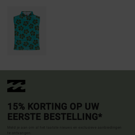
15% KORTING OP UW
EERSTE BESTELLING*
Meld je aan om al het laatste nieuws en exclusieve aanbiedingen
te ontvangen.