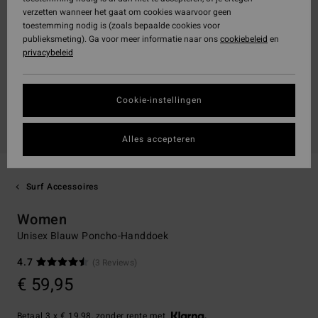
verzetten wanneer het gaat om cookies waarvoor geen
toestemming nodig is (zoals bepaalde cookies voor
publieksmeting). Ga voor meer informatie naar ons
cookiebeleid
en
privacybeleid
Cookie-instellingen
Alles accepteren
Surf Accessoires
Women
Unisex Blauw Poncho-Handdoek
4.7
(3 Reviews)
€ 59,95
Betaal 3 x € 19,98, zonder rente met