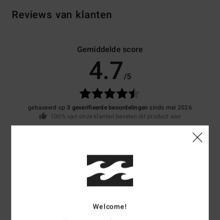
Reviews van klanten
Gemiddelde score
4.7
/5
gebaseerd op
3 geverifieerde beoordelingen
sinds mei 2026
100% van onze klanten bevelen dit product aan
Comfort
Prijs-kwaliteitverhouding
5.0
4.3
Maat
Materiaal
4.7
Te klein
Te groot
Welcome!