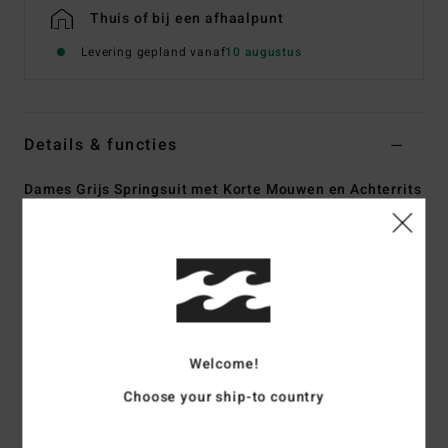
Thuis of bij een afhaalpunt
Levering gepland vanaf
10 augustus
Details & functies
Dames Grijs Springsuit met Korte Mouwen en Achterrits
Stijl
ABJW500116
Kleurcode
gvo
Kenmerken
Collectie:
Synergy
Stof aan de buitenkant:
PRO STRETCH - gemaakt van
100% gerecycled textiel
Welcome!
Schuimtype:
SUPER LITE FOAM - neopreen op basis van
Choose your ship-to country
kalksteen voor een lichtgewicht en flexibel resultaat
Stof aan de binnenkant:
SILICONE STRETCH - zijdezacht