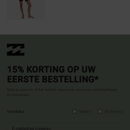
15% KORTING OP UW
EERSTE BESTELLING*
Meld je aan om al het laatste nieuws en exclusieve aanbiedingen
te ontvangen.
Voorkeur
Men's
Women's