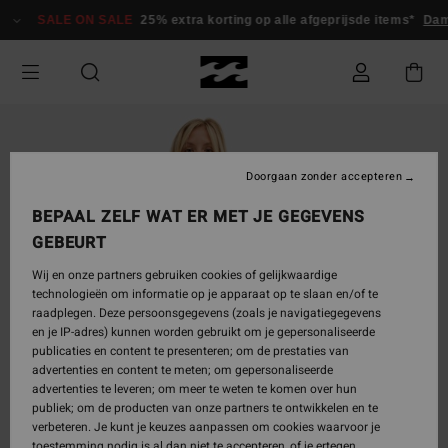
Ga
SALE ON SALE
25% extra korting op alle afgeprijsde items*
Dam
naar
Productinformatie
Doorgaan zonder accepteren
BEPAAL ZELF WAT ER MET JE GEGEVENS
GEBEURT
Wij en onze partners gebruiken cookies of gelijkwaardige
technologieën om informatie op je apparaat op te slaan en/of te
raadplegen. Deze persoonsgegevens (zoals je navigatiegegevens
en je IP-adres) kunnen worden gebruikt om je gepersonaliseerde
publicaties en content te presenteren; om de prestaties van
advertenties en content te meten; om gepersonaliseerde
advertenties te leveren; om meer te weten te komen over hun
publiek; om de producten van onze partners te ontwikkelen en te
verbeteren. Je kunt je keuzes aanpassen om cookies waarvoor je
toestemming nodig is al dan niet te accepteren, of je ertegen