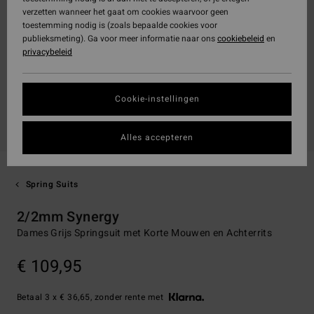
verzetten wanneer het gaat om cookies waarvoor geen
toestemming nodig is (zoals bepaalde cookies voor
publieksmeting). Ga voor meer informatie naar ons
cookiebeleid
en
privacybeleid
Cookie-instellingen
Alles accepteren
Spring Suits
2/2mm Synergy
Dames Grijs Springsuit met Korte Mouwen en Achterrits
€ 109,95
Betaal 3 x € 36,65, zonder rente met