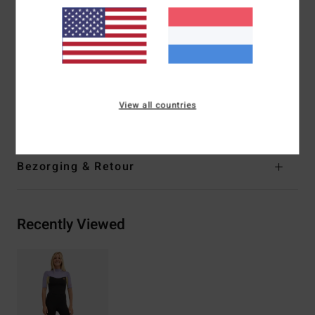
en glad, gemaakt van 100% gerecyclede vezels
Dikte:
2/2 mm
Ingang:
Rits op de rug
Naden met flatlockstiksels - zacht, flexibel en duurzaam
Samenstelling
[Hoofdstof] 87% gerecycled polyester,
View all countries
13% gerecycled elastaan
Bezorging & Retour
Recently Viewed