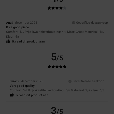
Ana
6. december 2025
Geverifieerde aankoop
It's a good piece.
Comfort
: 4
Prijs-kwaliteitverhouding
: 4
Maat
: Groot
Materiaal
: 4
/5
/5
/5
Kleur
: 4
/5
Ik raad dit product aan
5
/5
Sarah
2. december 2025
Geverifieerde aankoop
Very good quality
Comfort
: 5
Prijs-kwaliteitverhouding
: 5
Materiaal
: 5
Kleur
: 5
/5
/5
/5
/5
Ik raad dit product aan
3
/5