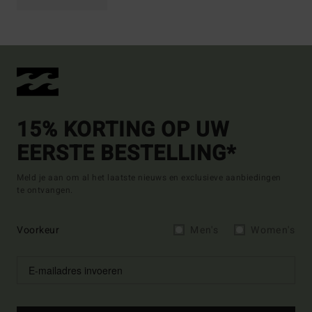
15% KORTING OP UW
EERSTE BESTELLING*
Meld je aan om al het laatste nieuws en exclusieve aanbiedingen
te ontvangen.
Voorkeur
Men's
Women's