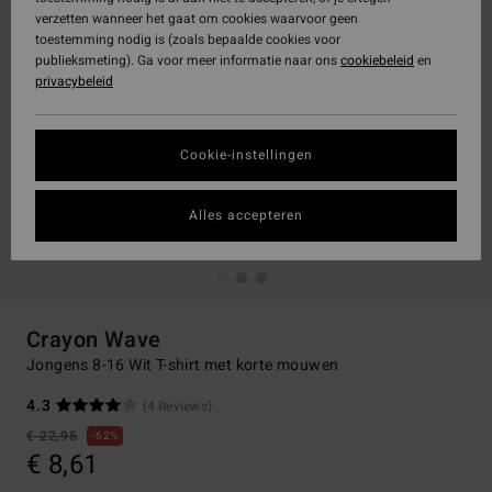
verzetten wanneer het gaat om cookies waarvoor geen
toestemming nodig is (zoals bepaalde cookies voor
publieksmeting). Ga voor meer informatie naar ons
cookiebeleid
en
privacybeleid
Cookie-instellingen
Alles accepteren
Crayon Wave
Jongens 8-16 Wit T-shirt met korte mouwen
4.3
(4 Reviews)
€ 22,95
62%
€ 8,61