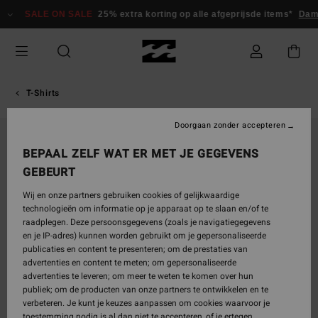
Ga
SALE ON SALE
25% extra korting op alle afgeprijsde items*
Da
naar
Productinformatie
T-Shirts
Doorgaan zonder accepteren
BEPAAL ZELF WAT ER MET JE GEGEVENS
GEBEURT
Wij en onze partners gebruiken cookies of gelijkwaardige
technologieën om informatie op je apparaat op te slaan en/of te
raadplegen. Deze persoonsgegevens (zoals je navigatiegegevens
en je IP-adres) kunnen worden gebruikt om je gepersonaliseerde
publicaties en content te presenteren; om de prestaties van
advertenties en content te meten; om gepersonaliseerde
advertenties te leveren; om meer te weten te komen over hun
publiek; om de producten van onze partners te ontwikkelen en te
verbeteren. Je kunt je keuzes aanpassen om cookies waarvoor je
toestemming nodig is al dan niet te accepteren, of je ertegen