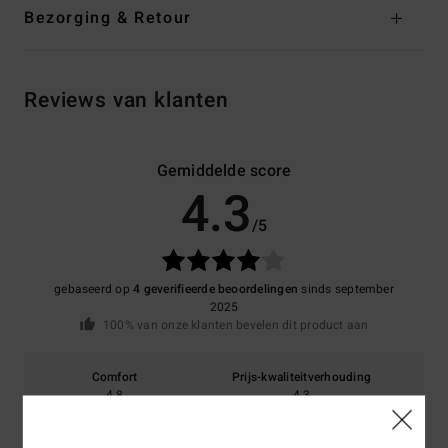
Bezorging & Retour
Reviews van klanten
Gemiddelde score
4.3
/5
gebaseerd op
4 geverifieerde beoordelingen
sinds september
2025
100% van onze klanten bevelen dit product aan
Comfort
Prijs-kwaliteitverhouding
4.8
4.3