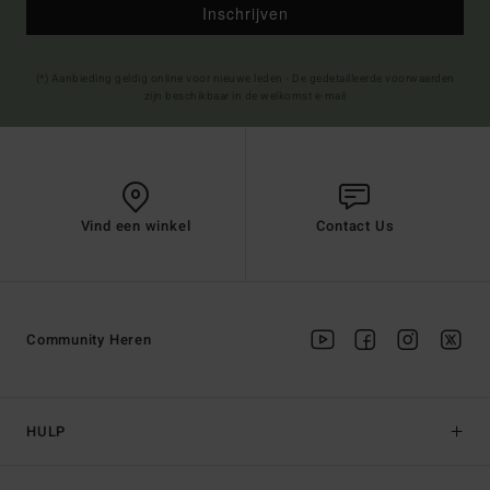
Inschrijven
(*) Aanbieding geldig online voor nieuwe leden - De gedetailleerde voorwaarden
zijn beschikbaar in de welkomst e-mail
Vind een winkel
Contact Us
Community Heren
HULP